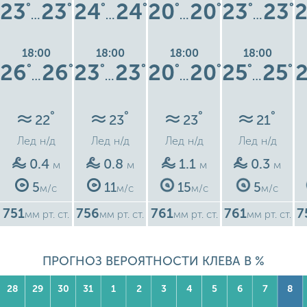
23
23
24
24
20
20
23
23
°
°
°
°
°
°
°
°
…
…
…
…
18:00
18:00
18:00
18:00
26
26
23
23
20
20
25
25
°
°
°
°
°
°
°
°
…
…
…
…
°
°
°
°
22
23
23
21
Лед
н/д
Лед
н/д
Лед
н/д
Лед
н/д
0.4
0.8
1.1
0.3
м
м
м
м
5
11
15
5
м/с
м/с
м/с
м/с
751
756
761
761
7
мм рт. ст.
мм рт. ст.
мм рт. ст.
мм рт. ст.
ПРОГНОЗ ВЕРОЯТНОСТИ КЛЕВА В %
28
29
30
31
1
2
3
4
5
6
7
8