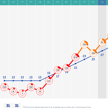
ВТ
СР
ЧТ
ПТ
СБ
ВС
ПН
ВТ
СР
ЧТ
ПТ
СБ
31
30
26
27
23
24
25
21
19
18
19
15
17
13
13
13
13
13
13
10
10
8
8
7
Прогноз вероятности клева исходя из сезонности