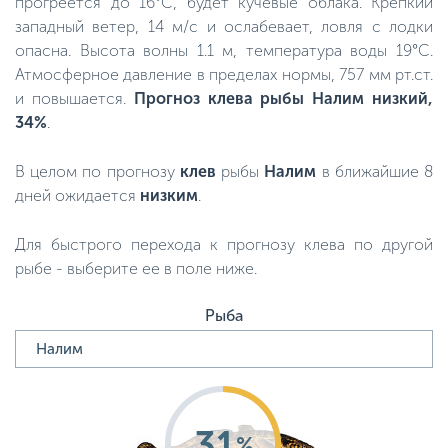
прогреется до 16°C, будет кучевые облака. Крепкий
западный ветер, 14 м/с и ослабевает, ловля с лодки
опасна. Высота волны 1.1 м, температура воды 19°C.
Атмосферное давление в пределах нормы, 757 мм рт.ст.
и повышается.
Прогноз клева рыбы Налим низкий,
34%
.
В целом по прогнозу
клев
рыбы
Налим
в ближайшие 8
дней ожидается
низким
.
Для быстрого перехода к прогнозу клева по другой
рыбе - выберите ее в поле ниже.
Рыба
31
%