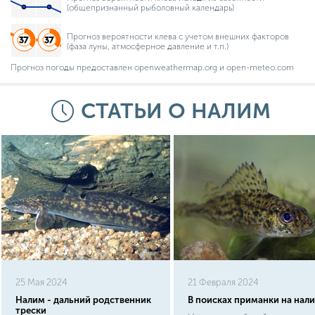
(общепризнанный рыболовный календарь)
Прогноз вероятности клева с учетом внешних факторов
(фаза луны, атмосферное давление и т.п.)
Прогноз погоды предоставлен openweathermap.org и open-meteo.com
СТАТЬИ О НАЛИМ
25 Мая 2024
21 Февраля 2024
Налим - дальний родственник
В поисках приманки на нал
трески