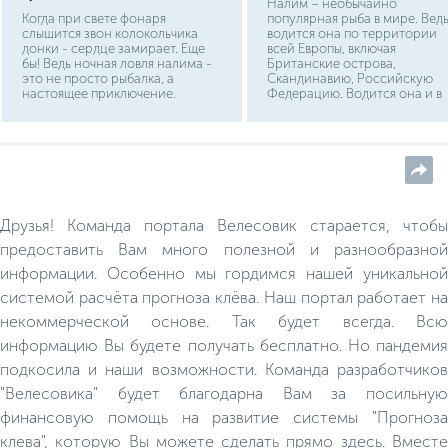
Налим – необычайно
Когда при свете фонаря
популярная рыба в мире. Вед
слышится звон колокольчика
водится она по территории
донки - сердце замирает. Еще
всей Европы, включая
бы! Ведь ночная ловля налима -
Британские острова,
это не просто рыбалка, а
Скандинавию, Российскую
настоящее приключение.
Федерацию. Водится она и в
Сильная и необычная во всем
Азии, затрагивая Китай и
рыба не оставляет равнодушным
Монголию. Однако популярн
ни одного рыболова, решившего
данная рыба не только в наш
поехать на водоем с ночевкой.
реальности. В одной лишь
Налим - дальний родственник
русской классической
трески, однако, образует
литературе явное упоминан
собственное налимье
налима встречается нескольк
семейство. Тело его длинное, в
раз. В одноимённом рассказ
Друзья! Команда портала Велесовик старается, чтобы
чем-то походящее на
Антона Павловича Чехова
змееголова. Чешуя очень мелкая.
происходит сам процесс
предоставить Вам много полезной и разнообразной
рыбалки, на налима.
информации. Особенно мы гордимся нашей уникальной
системой расчёта прогноза клёва. Наш портал работает на
некоммерческой основе. Так будет всегда. Всю
информацию Вы будете получать бесплатно. Но пандемия
подкосила и наши возможности. Команда разработчиков
"Велесовика" будет благодарна Вам за посильную
финансовую помощь на развитие системы "Прогноза
клева", которую Вы можете сделать прямо здесь. Вместе