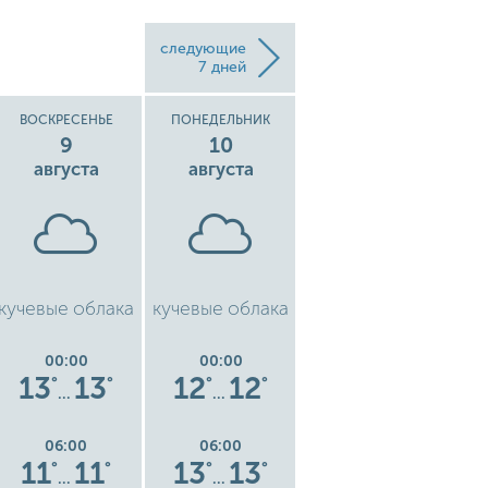
следующие
7 дней
ВОСКРЕСЕНЬЕ
ПОНЕДЕЛЬНИК
ВТОРНИК
9
10
11
августа
августа
августа
кучевые облака
кучевые облака
легкий дождь
00:00
00:00
00:00
13
13
12
12
16
16
°
°
°
°
°
°
…
…
…
06:00
06:00
06:00
11
11
13
13
16
16
°
°
°
°
°
°
…
…
…