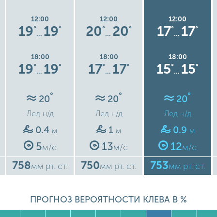
12:00
12:00
12:00
19
19
20
20
17
17
°
°
°
°
°
°
…
…
…
18:00
18:00
18:00
19
19
17
17
15
15
°
°
°
°
°
°
…
…
…
°
°
°
20
20
20
Лед
н/д
Лед
н/д
Лед
н/д
0.4
1
0.9
м
м
м
5
13
12
м/с
м/с
м/с
758
750
753
мм рт. ст.
мм рт. ст.
мм рт. ст.
ПРОГНОЗ ВЕРОЯТНОСТИ КЛЕВА В %