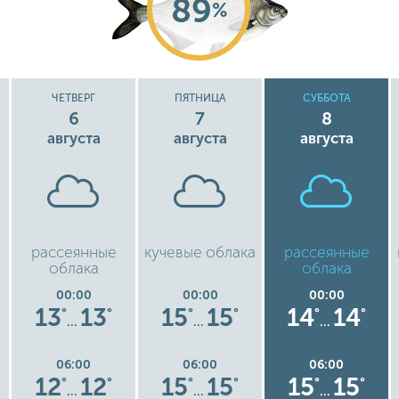
89
%
ЧЕТВЕРГ
ПЯТНИЦА
СУББОТА
6
7
8
августа
августа
августа
рассеянные
кучевые облака
рассеянные
облака
облака
00:00
00:00
00:00
13
13
15
15
14
14
°
°
°
°
°
°
…
…
…
06:00
06:00
06:00
12
12
15
15
15
15
°
°
°
°
°
°
…
…
…