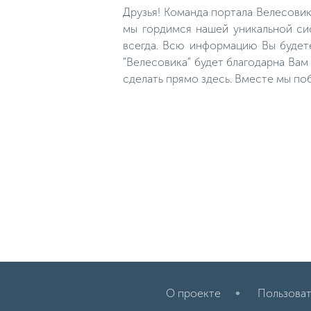
жизнь. А в ту пору можно было
Друзья! Команда портала Велесови
прослыть местным "героем", о
котором будут знать все, что
мы гордимся нашей уникальной сис
именно он поймал самого
всегда. Всю информацию Вы будет
крупного леща.
"Велесовика" будет благодарна Ва
сделать прямо здесь. Вместе мы по
О проекте
Пользоват