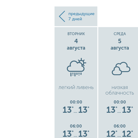
предыдущие
7 дней
Е
ПОНЕДЕЛЬНИК
ВТОРНИК
СРЕДА
3
4
5
августа
августа
августа
ака
гроза с
легкий ливень
низкая
небольшим
облачность
дождем
00:00
00:00
00:00
9
15
15
13
13
13
13
°
°
°
°
°
°
°
…
…
…
06:00
06:00
06:00
8
14
14
13
13
12
12
°
°
°
°
°
°
°
…
…
…