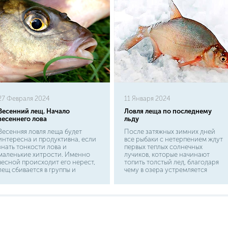
27 Февраля 2024
11 Января 2024
Весенний лещ. Начало
Ловля леща по последнему
весеннего лова
льду
Весенняя ловля леща будет
После затяжных зимних дней
интересна и продуктивна, если
все рыбаки с нетерпением ждут
знать тонкости лова и
первых теплых солнечных
маленькие хитрости. Именно
лучиков, которые начинают
весной происходит его нерест,
топить толстый лед, благодаря
лещ сбивается в группы и
чему в озера устремляется
активизируется в поиске
множество ручейков,
пропитания, что позволяет
обогащенных кислородом. Рыба
умелым рыбакам
оживляется и начинается
воспользоваться прекрасным
активный клев. Лещ в это время
моментом для максимально
предпочитает кормиться в
удачливой рыбалки. Как только с
устьях рек или затонах с
водоемов сходит лед, тут же
неровным рельефом дна.