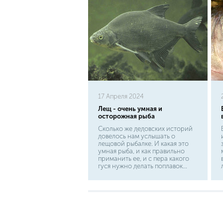
17 Апреля 2024
Лещ - очень умная и
осторожная рыба
Сколько же дедовских историй
довелось нам услышать о
лещовой рыбалке. И какая это
умная рыба, и как правильно
приманить ее, и с пера какого
гуся нужно делать поплавок...
Поэтому можно смело сказать,
что лещ - наша гордость.
Помните свою радость, когда в
детстве вы впервые увидели, а
еще лучше поймали,
полуметрового леща? Такие
воспоминания остаются на всю