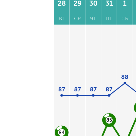
28
29
30
31
1
ВТ
СР
ЧТ
ПТ
СБ
88
87
87
87
87
85
84