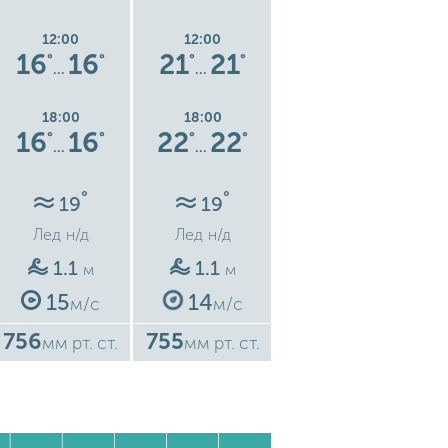
12:00
12:00
12:00
16
16
21
21
16
16
°
°
°
°
°
°
…
…
…
18:00
18:00
18:00
16
16
22
22
14
14
°
°
°
°
°
°
…
…
…
°
°
°
19
19
19
Лед
н/д
Лед
н/д
Лед
н/д
1.1
1.1
0.5
м
м
м
15
14
7
м/с
м/с
м/с
756
755
749
7
мм рт. ст.
мм рт. ст.
мм рт. ст.