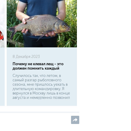
8 Декабря 2023
Почему не клевал лещ - это
должен помнить каждый
Случилось так, что летом, в
самый разгар рыболовного
сезона, мне пришлось уехать в
длительную командировку. Я
вернулся в Москву лишь в конце
августа и немедленно позвонил
моему приятелю Михаилу
Ивановичу. Мы договорились в
первую же субботу поехать на
Истринское водохранилище. В
электричке Михаил Иванович,
не пропускавший ни одного
выходного, сообщил последние