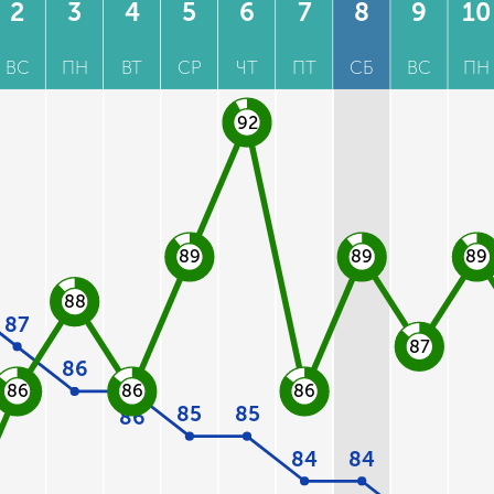
2
3
4
5
6
7
8
9
10
ВС
ПН
ВТ
СР
ЧТ
ПТ
СБ
ВС
ПН
92
89
89
89
88
87
87
86
86
86
86
85
85
86
84
84