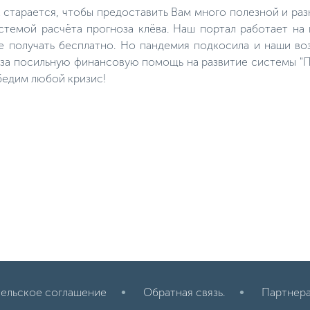
можно отправляться за лещом,
к старается, чтобы предоставить Вам много полезной и р
обычно этот период приходится
на конец марта начало апреля.
темой расчёта прогноза клёва. Наш портал работает на
е получать бесплатно. Но пандемия подкосила и наши во
м за посильную финансовую помощь на развитие системы "П
бедим любой кризис!
ельское соглашение
Обратная связь.
Партнер