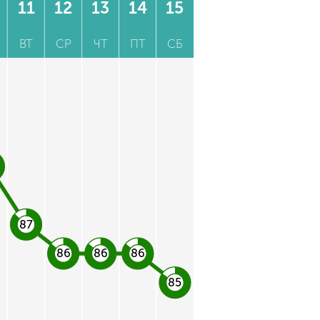
11
12
13
14
15
ВТ
СР
ЧТ
ПТ
СБ
87
86
86
86
85