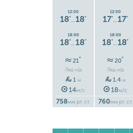
12:00
12:00
12:00
3
18
18
18
18
17
17
°
°
°
°
°
°
°
…
…
…
18:00
18:00
18:00
8
19
19
18
18
18
18
°
°
°
°
°
°
°
…
…
…
°
°
°
22
21
20
Лед
н/д
Лед
н/д
Лед
н/д
1.1
1
1.4
м
м
м
15
14
18
м/с
м/с
м/с
757
758
760
ст.
мм рт. ст.
мм рт. ст.
мм рт. ст.