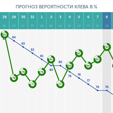
ПРОГНОЗ ВЕРОЯТНОСТИ КЛЕВА В %
28
29
30
31
1
2
3
4
5
6
7
8
ВТ
СР
ЧТ
ПТ
СБ
ВС
ПН
ВТ
СР
ЧТ
ПТ
СБ
85
84
85
83
83
82
82
81
81
81
80
80
80
80
79
79
78
79
78
77
77
77
76
76