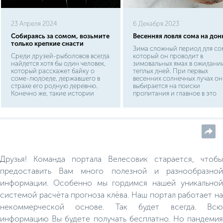
23 Апреля 2024
6 Декабря 2023
Собираясь за сомом, возьмите
Весенняя ловля сома на дон
только крепкие снасти
Зима сложный период для со
Среди друзей-рыболовов всегда
который он проводит в
найдется хотя бы один человек,
зимовальных ямах в ожидани
который расскажет байку о
теплых дней. При первых
соме-людоеде, державшего в
весенних солнечных лучах он
страхе его родную деревню.
выбирается на поиски
Конечно же, такие истории
пропитания и главное в это
обычно выдумка чистой воды. В
время рыболову запастись
лучшем случае этот
правильными снастями и
двухметровый гигант за свои 40
прочной удочкой. Как только
лет жизни успел утащить пару
вода в водоемах прогреваетс
ягнят во время водопоя, пока его
до +10 С, а это происходит
не поймали местные "охотники
примерно в конце апреля, со
за монстрами". Поэтому
начинает активную жизнь,
остановимся поподробнее на
выбираясь к местам кормежки
Друзья! Команда портала Велесовик старается, чтобы
тех сведениях, которые помогут
и вам поймать солидного
предоставить Вам много полезной и разнообразной
усатого трофея.
информации. Особенно мы гордимся нашей уникальной
системой расчёта прогноза клёва. Наш портал работает на
некоммерческой основе. Так будет всегда. Всю
информацию Вы будете получать бесплатно. Но пандемия