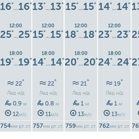
16
16
13
13
15
15
14
14
1
°
°
°
°
°
°
°
°
…
…
…
…
12:00
12:00
12:00
12:00
25
25
15
15
18
18
23
23
2
°
°
°
°
°
°
°
°
…
…
…
…
18:00
18:00
18:00
18:00
19
19
14
14
20
20
24
24
2
°
°
°
°
°
°
°
°
…
…
…
…
°
°
°
°
22
22
21
19
Лед
н/д
Лед
н/д
Лед
н/д
Лед
н/д
0.9
0.8
1
1
м
м
м
м
12
11
13
13
м/с
м/с
м/с
м/с
754
757
759
762
76
мм рт. ст.
мм рт. ст.
мм рт. ст.
мм рт. ст.