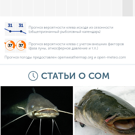
Прогноз вероятности клева исходя из сезонности
(общепризнанный рыболовный календарь)
Прогноз вероятности клева с учетом внешних факторов
(фаза луны, атмосферное давление и т.п.)
Прогноз погоды предоставлен openweathermap.org и open-meteo.com
СТАТЬИ О СОМ