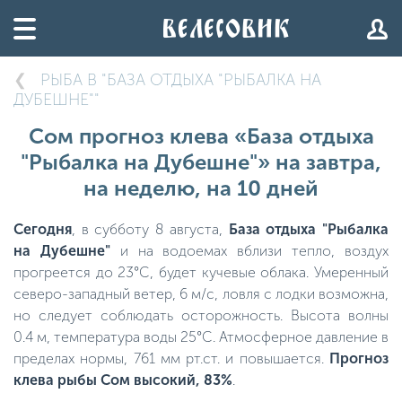
РЫБА В "БАЗА ОТДЫХА "РЫБАЛКА НА
ДУБЕШНЕ""
Сом прогноз клева «База отдыха
"Рыбалка на Дубешне"» на завтра,
на неделю, на 10 дней
Сегодня
, в субботу 8 августа,
База отдыха "Рыбалка
на Дубешне"
и на водоемах вблизи тепло, воздух
прогреется до 23°C, будет кучевые облака. Умеренный
северо-западный ветер, 6 м/с, ловля с лодки возможна,
но следует соблюдать осторожность. Высота волны
0.4 м, температура воды 25°C. Атмосферное давление в
пределах нормы, 761 мм рт.ст. и повышается.
Прогноз
клева рыбы Сом высокий, 83%
.