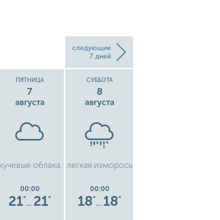
следующие
7 дней
ПЯТНИЦА
СУББОТА
ВОСКРЕСЕНЬЕ
7
8
9
августа
августа
августа
кучевые облака
легкая изморось
чистое небо
00:00
00:00
00:00
21
21
18
18
15
15
°
°
°
°
°
°
…
…
…