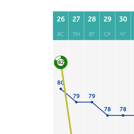
26
27
28
29
30
ВС
ПН
ВТ
СР
ЧТ
82
80
79
79
78
78