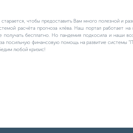
также не дремлет, в таких местах
не комфортно спать. В поисках
пропитания карась часто
выплывает на мелководье в
к старается, чтобы предоставить Вам много полезной и р
заводи коряжника, где и
необходимо расставлять удочки.
темой расчёта прогноза клёва. Наш портал работает на
е получать бесплатно. Но пандемия подкосила и наши во
м за посильную финансовую помощь на развитие системы "П
бедим любой кризис!