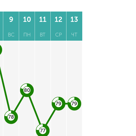
9
10
11
12
13
ВС
ПН
ВТ
СР
ЧТ
80
79
79
78
77