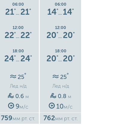
06:00
06:00
06:00
21
21
14
14
13
13
°
°
°
°
°
°
…
…
…
12:00
12:00
12:00
22
22
20
20
19
19
°
°
°
°
°
°
…
…
…
18:00
18:00
18:00
24
24
20
20
21
21
°
°
°
°
°
°
…
…
…
°
°
°
25
25
23
Лед
н/д
Лед
н/д
Лед
н/д
0.6
0.8
0.7
м
м
м
9
10
10
м/с
м/с
м/с
759
762
766
7
мм рт. ст.
мм рт. ст.
мм рт. ст.