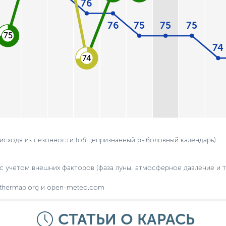
76
76
75
75
75
75
74
74
 исходя из сезонности (общепризнанный рыболовный календарь)
с учетом внешних факторов (фаза луны, атмосферное давление и т.
thermap.org и open-meteo.com
СТАТЬИ О КАРАСЬ