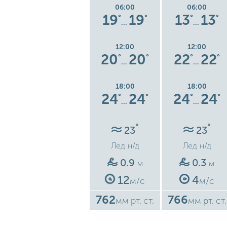
06:00
06:00
06:00
18
18
19
19
13
13
°
°
°
°
°
°
°
…
…
…
12:00
12:00
12:00
4
26
26
20
20
22
22
°
°
°
°
°
°
°
…
…
…
18:00
18:00
18:00
8
27
27
24
24
24
24
°
°
°
°
°
°
°
…
…
…
°
°
°
21
23
23
Лед
н/д
Лед
н/д
Лед
н/д
0.9
0.9
0.3
м
м
м
12
12
4
м/с
м/с
м/с
761
762
766
ст.
мм рт. ст.
мм рт. ст.
мм рт. ст.