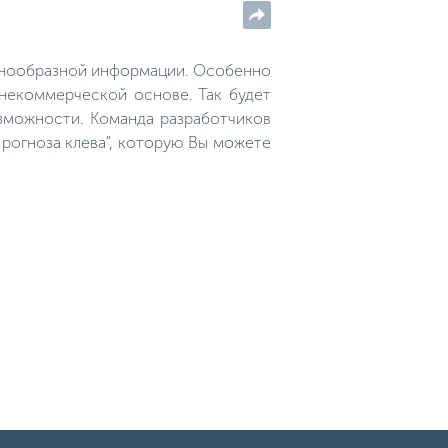
гарантирует 100% результата от
ее использования. Мы
предлагаем проверенный
рецепт прикормки, ни один
азнообразной информации. Особенно
карась не сможет проплыть
мимо заманчивой пищи.
 некоммерческой основе. Так будет
зможности. Команда разработчиков
рогноза клева", которую Вы можете