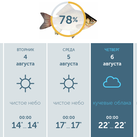
78
%
ВТОРНИК
СРЕДА
ЧЕТВЕРГ
4
5
6
августа
августа
августа
чистое небо
чистое небо
кучевые облака
00:00
00:00
00:00
14
14
17
17
22
22
°
°
°
°
°
°
…
…
…