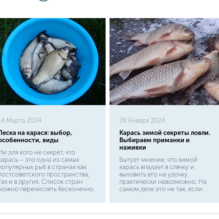
14 Марта 2024
28 Января 2024
Леска на карася: выбор,
Карась зимой секреты ловли.
особенности, виды
Выбираем приманки и
наживки
Ни для кого не секрет, что
карась – это одна из самых
Бытует мнение, что зимой
популярных рыб в странах как
карась впадает в спячку и
постсоветского пространства,
выловить его на удочку
так и в других. Список стран
практически невозможно. На
можно перечислять бесконечно.
самом деле это не так, если
Осталась лишь одна маленькая,
зима достаточно теплая, то
но крайне важная деталь, без
крась клюет активно и в зимний
которой мы не сможем
период. Кроме этого, в водоемах
обойтись. А именно, леска.
с тонким слоем ила карась