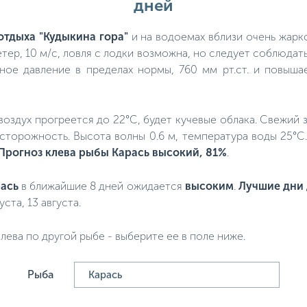
дней
отдыха "Кудыкина гора"
и на водоемах вблизи очень жарко
тер, 10 м/с, ловля с лодки возможна, но следует соблюдат
ное давление в пределах нормы, 760 мм рт.ст. и повыша
, воздух прогреется до 22°C, будет кучевые облака. Свежий 
сторожность. Высота волны 0.6 м, температура воды 25°C
Прогноз клева рыбы Карась высокий, 81%
.
ась
в ближайшие 8 дней ожидается
высоким
.
Лучшие дни 
уста, 13 августа.
лева по другой рыбе - выберите ее в поле ниже.
Рыба