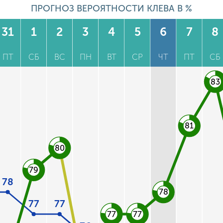
ПРОГНОЗ ВЕРОЯТНОСТИ КЛЕВА В %
31
1
2
3
4
5
6
7
8
ПТ
СБ
ВС
ПН
ВТ
СР
ЧТ
ПТ
СБ
83
81
80
79
78
78
77
77
77
77