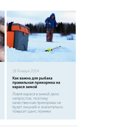
18 Января 2024
Как важна для рыбака
правильная прикормка на
карася зимой
Ловля карася в зимой дело
непростое, поэтому
качественная прикормка не
будет лишней и значительно
повысит шанс поимки
трофейного экземпляра.
Конечно можно купить готовую
приманку в магазине, это
намного проще, но не