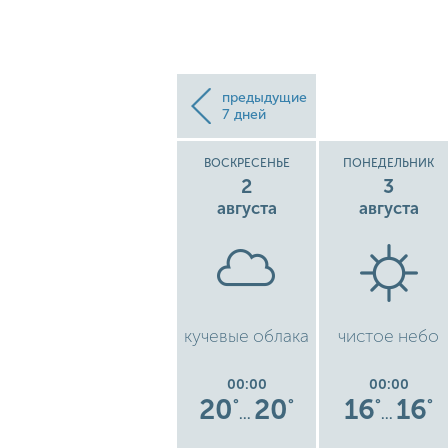
предыдущие
7 дней
СУББОТА
ВОСКРЕСЕНЬЕ
ПОНЕДЕЛЬНИК
1
2
3
августа
августа
августа
бо
кучевые облака
кучевые облака
чистое небо
00:00
00:00
00:00
19
19
20
20
16
16
°
°
°
°
°
°
°
…
…
…