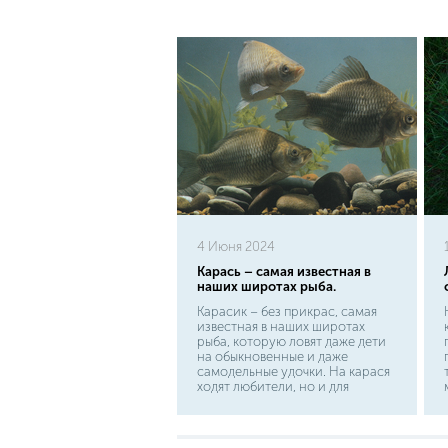
4 Июня 2024
Карась – самая известная в
наших широтах рыба.
Карасик – без прикрас, самая
известная в наших широтах
рыба, которую ловят даже дети
на обыкновенные и даже
самодельные удочки. На карася
ходят любители, но и для
спортивного рыболовства рыба
представляет определенную
ценность. Хотите тряхнуть
стариной и испытать приступ