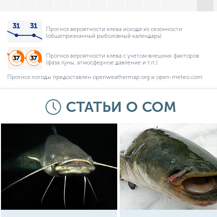
Прогноз вероятности клева исходя из сезонности
(общепризнанный рыболовный календарь)
Прогноз вероятности клева с учетом внешних факторов
(фаза луны, атмосферное давление и т.п.)
Прогноз погоды предоставлен openweathermap.org и open-meteo.com
СТАТЬИ О СОМ