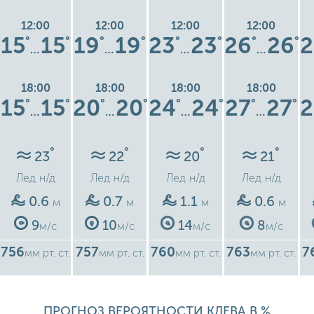
12:00
12:00
12:00
12:00
15
15
19
19
23
23
26
26
2
°
°
°
°
°
°
°
°
…
…
…
…
18:00
18:00
18:00
18:00
15
15
20
20
24
24
27
27
2
°
°
°
°
°
°
°
°
…
…
…
…
°
°
°
°
23
22
20
21
Лед
н/д
Лед
н/д
Лед
н/д
Лед
н/д
0.6
0.7
1.1
0.6
м
м
м
м
9
10
14
8
м/с
м/с
м/с
м/с
756
757
760
763
7
мм рт. ст.
мм рт. ст.
мм рт. ст.
мм рт. ст.
ПРОГНОЗ ВЕРОЯТНОСТИ КЛЕВА В %