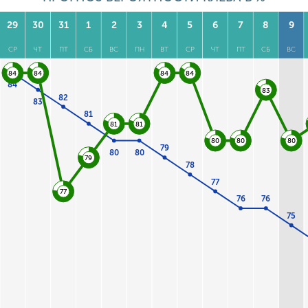
29
30
31
1
2
3
4
5
6
7
8
9
СР
ЧТ
ПТ
СБ
ВС
ПН
ВТ
СР
ЧТ
ПТ
СБ
ВС
84
84
84
84
84
83
82
83
81
81
81
80
80
80
79
80
80
79
78
77
77
76
76
75