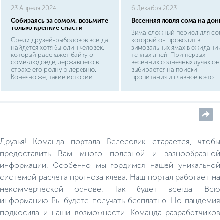
23 Апреля 2024
6 Декабря 2023
Собираясь за сомом, возьмите
Весенняя ловля сома на дон
только крепкие снасти
Зима сложный период для со
Среди друзей-рыболовов всегда
который он проводит в
найдется хотя бы один человек,
зимовальных ямах в ожидани
который расскажет байку о
теплых дней. При первых
соме-людоеде, державшего в
весенних солнечных лучах он
страхе его родную деревню.
выбирается на поиски
Конечно же, такие истории
пропитания и главное в это
обычно выдумка чистой воды. В
время рыболову запастись
лучшем случае этот
правильными снастями и
двухметровый гигант за свои 40
прочной удочкой. Как только
лет жизни успел утащить пару
вода в водоемах прогреваетс
ягнят во время водопоя, пока его
до +10 С, а это происходит
не поймали местные "охотники
примерно в конце апреля, со
за монстрами". Поэтому
начинает активную жизнь,
остановимся поподробнее на
выбираясь к местам кормежки
Друзья! Команда портала Велесовик старается, чтобы
тех сведениях, которые помогут
и вам поймать солидного
предоставить Вам много полезной и разнообразной
усатого трофея.
информации. Особенно мы гордимся нашей уникальной
системой расчёта прогноза клёва. Наш портал работает на
некоммерческой основе. Так будет всегда. Всю
информацию Вы будете получать бесплатно. Но пандемия
подкосила и наши возможности. Команда разработчиков