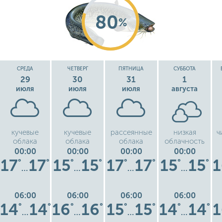
80
%
СРЕДА
ЧЕТВЕРГ
ПЯТНИЦА
СУББОТА
29
30
31
1
июля
июля
июля
августа
кучевые
кучевые
рассеянные
низкая
ч
облака
облака
облака
облачность
00:00
00:00
00:00
00:00
17
17
15
15
17
17
15
15
1
°
°
°
°
°
°
°
°
…
…
…
…
06:00
06:00
06:00
06:00
14
14
16
16
15
15
14
14
1
°
°
°
°
°
°
°
°
…
…
…
…