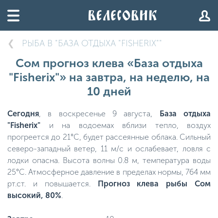
РЫБА В "БАЗА ОТДЫХА "FISHERIX""
Сом прогноз клева «База отдыха
"Fisherix"» на завтра, на неделю, на
10 дней
Сегодня
, в воскресенье 9 августа,
База отдыха
"Fisherix"
и на водоемах вблизи тепло, воздух
прогреется до 21°C, будет рассеянные облака. Сильный
северо-западный ветер, 11 м/с и ослабевает, ловля с
лодки опасна. Высота волны 0.8 м, температура воды
25°C. Атмосферное давление в пределах нормы, 764 мм
рт.ст. и повышается.
Прогноз клева рыбы Сом
высокий, 80%
.