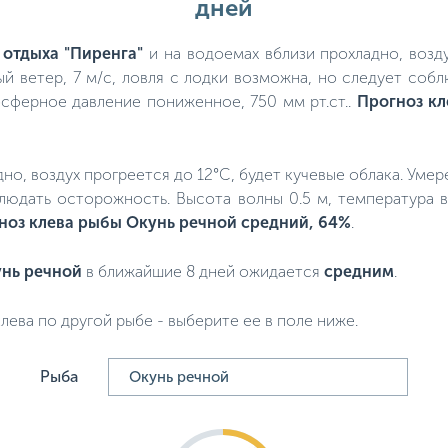
дней
 отдыха "Пиренга"
и на водоемах вблизи прохладно, возду
й ветер, 7 м/с, ловля с лодки возможна, но следует соб
осферное давление пониженное, 750 мм рт.ст..
Прогноз кл
адно, воздух прогреется до 12°C, будет кучевые облака. Уме
людать осторожность. Высота волны 0.5 м, температура 
ноз клева рыбы Окунь речной средний, 64%
.
нь речной
в ближайшие 8 дней ожидается
средним
.
лева по другой рыбе - выберите ее в поле ниже.
Рыба