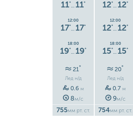
8
15
15
11
11
12
12
°
°
°
°
°
°
°
…
…
…
12:00
12:00
12:00
2
17
17
17
17
12
12
°
°
°
°
°
°
°
…
…
…
18:00
18:00
18:00
4
16
16
19
19
15
15
°
°
°
°
°
°
°
…
…
…
°
°
°
22
21
20
Лед
н/д
Лед
н/д
Лед
н/д
1
0.6
0.7
м
м
м
13
8
9
с
м/с
м/с
м/с
756
755
754
ст.
мм рт. ст.
мм рт. ст.
мм рт. ст.