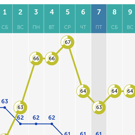
1
2
3
4
5
6
7
8
9
СБ
ВС
ПН
ВТ
СР
ЧТ
ПТ
СБ
ВС
67
66
66
64
64
64
63
63
63
62
62
62
61
61
61