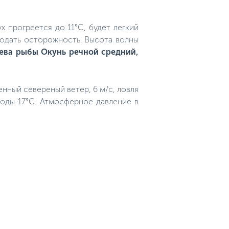
х прогреется до 11°C, будет легкий
людать осторожность. Высота волны
ева рыбы Окунь речной средний,
ренный севереный ветер, 6 м/с, ловля
воды 17°C. Атмосферное давление в