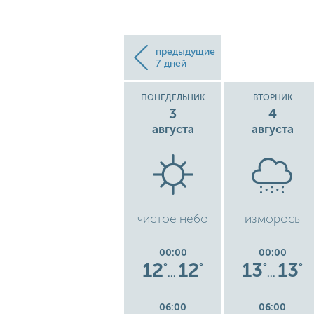
предыдущие
7 дней
ВОСКРЕСЕНЬЕ
ПОНЕДЕЛЬНИК
ВТОРНИК
2
3
4
августа
августа
августа
ые
рассеянные
чистое небо
изморось
облака
00:00
00:00
00:00
0
19
19
12
12
13
13
°
°
°
°
°
°
°
…
…
…
06:00
06:00
06:00