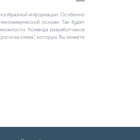
рыбалки, что нужно починить, а
что докупить, чтобы быть
полностью готовым к
азнообразной информации. Особенно
наступлению сезона зимнего
лова.
 некоммерческой основе. Так будет
зможности. Команда разработчиков
рогноза клева", которую Вы можете