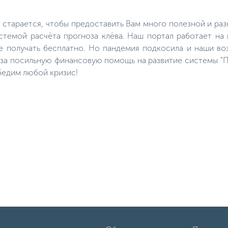
одной из самых интересных:
окунь очень избирателен и
окунь – прожорливая рыба и
порой придется сменить
активен, практически, круглый
немало насадок до того, как
к старается, чтобы предоставить Вам много полезной и р
год, в том числе и в зимнее
подберете подходящую.
время. В холодный период он
темой расчёта прогноза клёва. Наш портал работает на
клюет стабильно.
е получать бесплатно. Но пандемия подкосила и наши во
м за посильную финансовую помощь на развитие системы "П
бедим любой кризис!