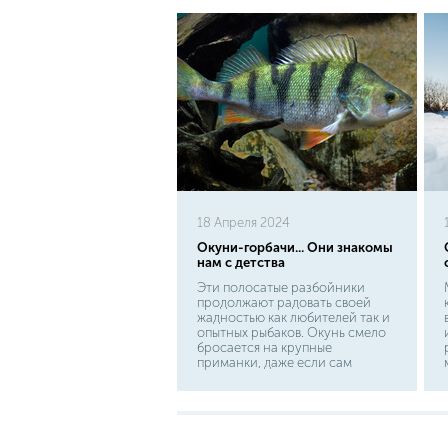
18 Апреля 2024
Окуни-горбачи... Они знакомы
нам с детства
Эти полосатые разбойники
продолжают радовать своей
жадностью как любителей так и
опытных рыбаков. Окунь смело
бросается на крупные
приманки, даже если сам
превышает ее на пару-тройку
сантиметров. И если вам
довелось увидеть, как охотится
окуневая стая, то вы этого уж
точно не забудете. Молодые