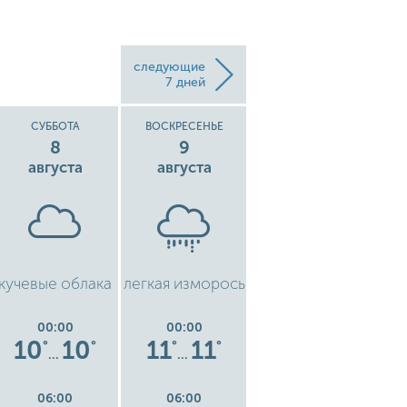
следующие
7 дней
СУББОТА
ВОСКРЕСЕНЬЕ
ПОНЕДЕЛЬНИК
8
9
10
августа
августа
августа
кучевые облака
легкая изморось
кучевые облака
00:00
00:00
00:00
10
10
11
11
13
13
°
°
°
°
°
°
…
…
…
06:00
06:00
06:00