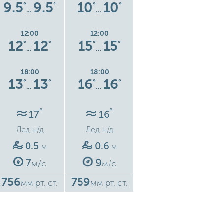
9.5
9.5
10
10
13
13
°
°
°
°
°
°
…
…
…
12:00
12:00
12:00
12
12
15
15
18
18
°
°
°
°
°
°
…
…
…
18:00
18:00
18:00
13
13
16
16
19
19
°
°
°
°
°
°
…
…
…
°
°
°
17
16
16
Лед
н/д
Лед
н/д
Лед
н/д
0.5
0.6
1.4
м
м
м
7
9
19
м/с
м/с
м/с
756
759
754
7
мм рт. ст.
мм рт. ст.
мм рт. ст.