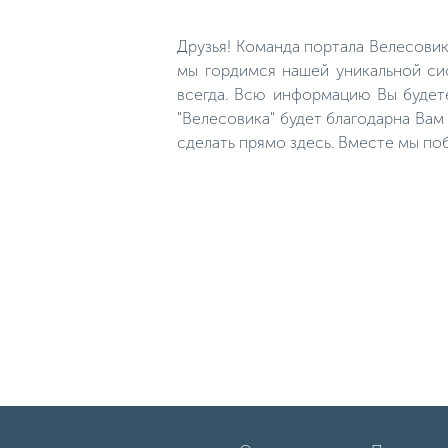
окуни буквально вспенивают
воду у берега площадью в 1,5-2
метра, набрасываясь на мальков.
Друзья! Команда портала Велесови
Затем стая идет дальше и
метров через 5 все повторяется
мы гордимся нашей уникальной сис
вновь. Это и правда
всегда. Всю информацию Вы будет
удивительное зрелище!
"Велесовика" будет благодарна Ва
сделать прямо здесь. Вместе мы по