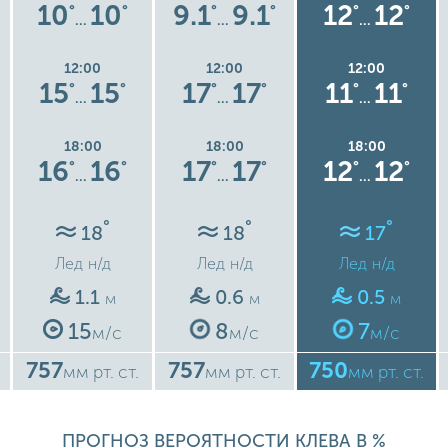
10
10
9.1
9.1
12
12
°
°
°
°
°
°
…
…
…
12:00
12:00
12:00
15
15
17
17
11
11
°
°
°
°
°
°
…
…
…
18:00
18:00
18:00
16
16
17
17
12
12
°
°
°
°
°
°
…
…
…
°
°
°
18
18
17
Лед
н/д
Лед
н/д
Лед
н/д
1.1
0.6
0.5
м
м
м
15
8
7
м/с
м/с
м/с
757
757
750
мм рт. ст.
мм рт. ст.
мм рт. ст.
ПРОГНОЗ ВЕРОЯТНОСТИ КЛЕВА В %