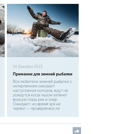
14 Декабря 2023
Приманки для зимней рыбалки
Все любители зимней рыбалки с
нетерпением ожидают
наступления холодов, ждут не
дождутся когда льдом затянет
водную гладь рек и озер.
Ожидают, но время зря не
теряют — проверяя все ли
готово к выходу на лед. Помимо
одежды и другого снаряжения,
каждый любитель подледного
лова досконально проверяет
свои приманки для зимней