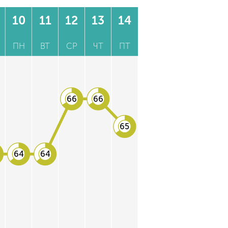
10
11
12
13
14
ПН
ВТ
СР
ЧТ
ПТ
66
66
65
64
64