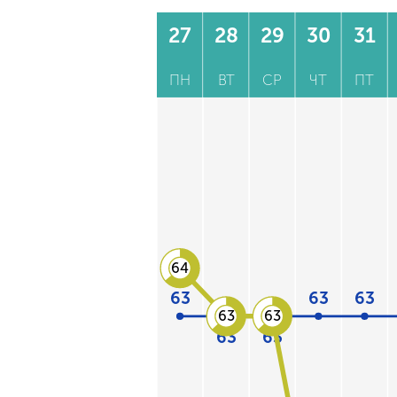
27
28
29
30
31
ПН
ВТ
СР
ЧТ
ПТ
64
63
63
63
63
63
63
63