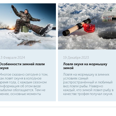
13 Февраля 2024
19 Декабря 2023
Особенности зимней ловли
Ловля окуня на мормышку
окуня
зимой
Многое сказано сегодня о том,
Ловля на мормышку в зимних
как ловят окуня в холодное
условиях самый
время года, с каждым сезоном
распространённый и любимый
информация об этом виде
вид ловли рыбы. Наверно
рыбалки обогащается. Тем не
каждый, кто зимой ловил рыбу в
менее, основные моменты
качестве трофея получал окуня.
зимней ловли окуня проверены
Данный вид рыбы очень
и остаются неизменными. При
прожорлив и поэтому именно
любой погоде зимой они себя
зимой с жадностью берет
обязательно оправдают. Рыбаки
предлагаемое ему угощение. Но
считают окуневую рыбалку
не стоит надеется на удачу,