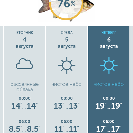
76
%
ВТОРНИК
СРЕДА
ЧЕТВЕРГ
4
5
6
августа
августа
августа
рассеянные
чистое небо
чистое небо
облака
00:00
00:00
00:00
14
14
13
13
19
19
°
°
°
°
°
°
…
…
…
06:00
06:00
06:00
8.5
8.5
11
11
17
17
°
°
°
°
°
°
…
…
…