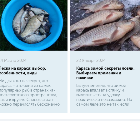
14 Марта 2024
28 Января 2024
Леска на карася: выбор,
Карась зимой секреты ловли.
особенности, виды
Выбираем приманки и
наживки
Ни для кого не секрет, что
карась – это одна из самых
Бытует мнение, что зимой
популярных рыб в странах как
карась впадает в спячку и
постсоветского пространства,
выловить его на удочку
так и в других. Список стран
практически невозможно. На
можно перечислять бесконечно.
самом деле это не так, если
Осталась лишь одна маленькая,
зима достаточно теплая, то
но крайне важная деталь, без
крась клюет активно и в зимний
которой мы не сможем
период. Кроме этого, в водоемах
обойтись. А именно, леска.
с тонким слоем ила карась
также не дремлет, в таких местах
не комфортно спать. В поисках
пропитания карась часто