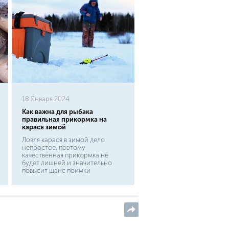
18 Января 2024
Как важна для рыбака
правильная прикормка на
карася зимой
Ловля карася в зимой дело
непростое, поэтому
качественная прикормка не
будет лишней и значительно
повысит шанс поимки
трофейного экземпляра.
Конечно можно купить готовую
приманку в магазине, это
намного проще, но не
гарантирует 100% результата от
ее использования. Мы
предлагаем проверенный