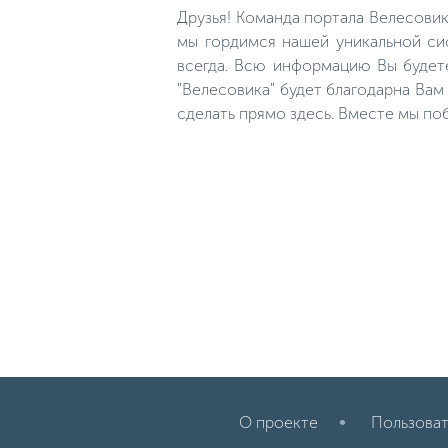
тело, у них маленькая голова с
Друзья! Команда портала Велесови
небольшим ртом и глазами.
Обыкновенный карась
мы гордимся нашей уникальной сис
называется еще золотым, так как
всегда. Всю информацию Вы будет
в отличие от братьев по виду у
него золотистая крупная чешуя,
"Велесовика" будет благодарна Ва
становящаяся очень светлой на
брюхе.
сделать прямо здесь. Вместе мы по
О проекте
Пользоват