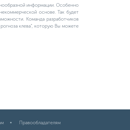
рецепт прикормки, ни один
азнообразной информации. Особенно
карась не сможет проплыть
мимо заманчивой пищи.
 некоммерческой основе. Так будет
зможности. Команда разработчиков
рогноза клева", которую Вы можете
ам
Правообладателям