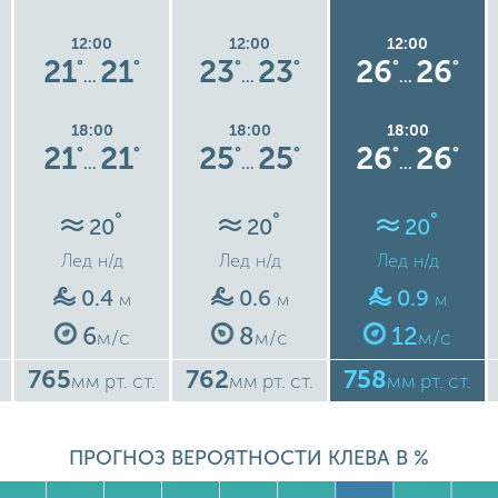
12:00
12:00
12:00
21
21
23
23
26
26
°
°
°
°
°
°
…
…
…
18:00
18:00
18:00
21
21
25
25
26
26
°
°
°
°
°
°
…
…
…
°
°
°
20
20
20
Лед
н/д
Лед
н/д
Лед
н/д
0.4
0.6
0.9
м
м
м
6
8
12
м/с
м/с
м/с
765
762
758
мм рт. ст.
мм рт. ст.
мм рт. ст.
ПРОГНОЗ ВЕРОЯТНОСТИ КЛЕВА В %