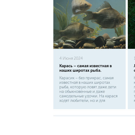
4 Июня 2024
Карась – самая известная в
наших широтах рыба.
Карасик – без прикрас, самая
известная в наших широтах
рыба, которую ловят даже дети
на обыкновенные и даже
самодельные удочки. На карася
ходят любители, но и для
спортивного рыболовства рыба
представляет определенную
ценность. Хотите тряхнуть
стариной и испытать приступ
ностальгии? Тогда это именно
ваша рыба. Караси имеют
широкое, сплюснутое с боков