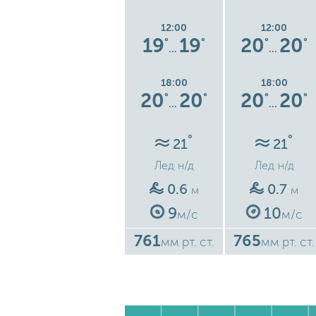
12:00
12:00
12:00
4
21
21
19
19
20
20
°
°
°
°
°
°
°
…
…
…
18:00
18:00
18:00
6
23
23
20
20
20
20
°
°
°
°
°
°
°
…
…
…
°
°
°
20
21
21
Лед
н/д
Лед
н/д
Лед
н/д
0.6
0.6
0.7
м
м
м
8
9
10
с
м/с
м/с
м/с
760
761
765
ст.
мм рт. ст.
мм рт. ст.
мм рт. ст.