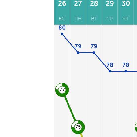
26
27
28
29
30
ВС
ПН
ВТ
СР
ЧТ
80
79
79
78
78
77
75