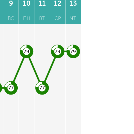
9
10
11
12
13
ВС
ПН
ВТ
СР
ЧТ
79
79
79
77
77