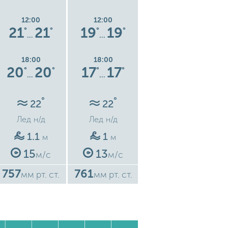
12:00
12:00
12:00
21
21
19
19
19
19
°
°
°
°
°
°
…
…
…
18:00
18:00
18:00
20
20
17
17
20
20
°
°
°
°
°
°
…
…
…
°
°
°
22
22
21
Лед
н/д
Лед
н/д
Лед
н/д
1.1
1
1
м
м
м
15
13
13
м/с
м/с
м/с
757
761
766
7
мм рт. ст.
мм рт. ст.
мм рт. ст.