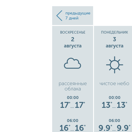
предыдущие
7 дней
СУББОТА
ВОСКРЕСЕНЬЕ
ПОНЕДЕЛЬНИК
1
2
3
августа
августа
августа
бо
кучевые облака
рассеянные
чистое небо
облака
00:00
00:00
00:00
17
17
17
17
13
13
°
°
°
°
°
°
°
…
…
…
06:00
06:00
06:00
9
17
17
16
16
9.9
9.9
°
°
°
°
°
°
°
…
…
…