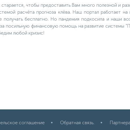
выплывает на мелководье в
к старается, чтобы предоставить Вам много полезной и р
заводи коряжника, где и
необходимо расставлять удочки.
темой расчёта прогноза клёва. Наш портал работает на
е получать бесплатно. Но пандемия подкосила и наши во
м за посильную финансовую помощь на развитие системы "П
бедим любой кризис!
ельское соглашение
Обратная связь.
Партнер