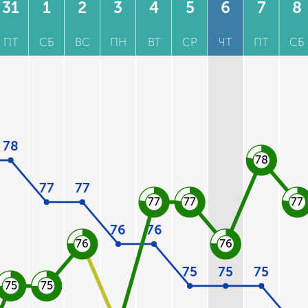
31
1
2
3
4
5
6
7
8
ПТ
СБ
ВС
ПН
ВТ
СР
ЧТ
ПТ
СБ
78
78
77
77
77
77
77
76
76
76
76
75
75
75
75
75