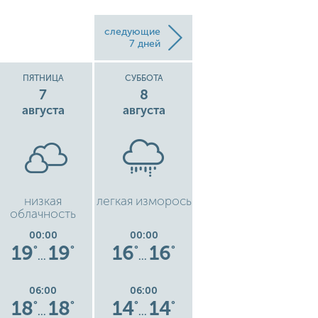
следующие
7 дней
ПЯТНИЦА
СУББОТА
ВОСКРЕСЕНЬЕ
7
8
9
августа
августа
августа
низкая
легкая изморось
чистое небо
ч
облачность
00:00
00:00
00:00
19
19
16
16
14
14
°
°
°
°
°
°
…
…
…
06:00
06:00
06:00
18
18
14
14
13
13
°
°
°
°
°
°
…
…
…