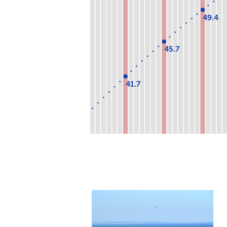
49.4
45.7
41.7