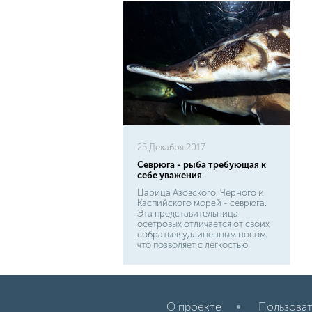
25 Декабря 2017
Севрюга - рыба требующая к
себе уважения
Царица Азовского, Черного и
Каспийского морей - севрюга.
Эта представительница
осетровых отличается от своих
собратьев удлиненным носом,
что позволяет с легкостью
узнать ее. Форма лба у севрюги
выпуклая, а костные щитки или
"жучки" очень плотно прилегают
друг к другу по всему телу.
Севрюга имеет
О проекте
Пользоват
слабовыраженные усики, что