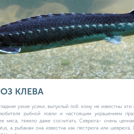
НОЗ КЛЕВА
гладкие узкие усики, выпуклый лоб: кому не известны эти
любителя рыбной ловли и настоящим украшением празд
ее мяса, тяжело даже сосчитать. Севрюга– очень ценна
llatus, а рыбакам она известна как пестрюга или шеврюга.