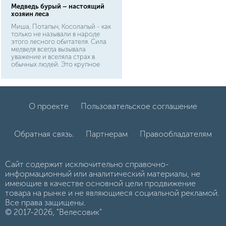
Медведь бурый – настоящий
хозяин леса
Миша, Потапыч, Косолапый - как
только не называли в народе
этого лесного обитателя. Сила
медведя всегда вызывала
уважение и вселяла страх в
обычных людей. Это крупное
животное, не имеющее никаких
физических недостатков. Бурая
шерсть спасается его от гнуса и
морозов, мощное тело
позволяет яростно защищать
О проекте
Пользовательское соглашение
себя и сражаться в брачный
период, а лапы могут поднять
тяжелый камень или отодрать
кусок коры, под которыми
Обратная связь.
Партнерам
Правообладателям
медведь найдет себе лакомство.
Сайт содержит исключительно справочно-
информационный или аналитический материалы, не
имеющие в качестве основной цели продвижение
товара на рынке и не являющиеся социальной рекламой.
Все права защищены.
© 2017-2026, "Велесовик"