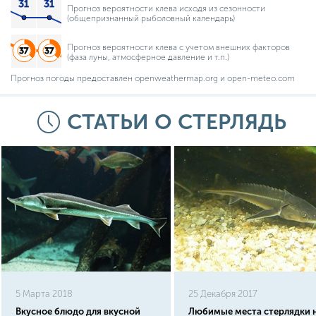
Прогноз вероятности клева исходя из сезонности
(общепризнанный рыболовный календарь)
Прогноз вероятности клева с учетом внешних факторов
(фаза луны, атмосферное давление и т.п.)
Прогноз погоды предоставлен openweathermap.org и open-meteo.com
СТАТЬИ О СТЕРЛЯДЬ
5 Марта 2018
25 Декабря 2017
Вкусное блюдо для вкусной
Любимые места стерлядки 