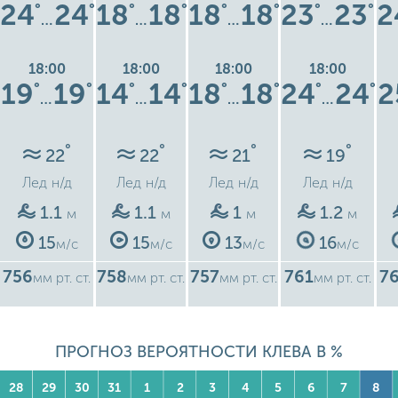
24
24
18
18
18
18
23
23
2
°
°
°
°
°
°
°
°
…
…
…
…
18:00
18:00
18:00
18:00
19
19
14
14
18
18
24
24
2
°
°
°
°
°
°
°
°
…
…
…
…
°
°
°
°
22
22
21
19
Лед
н/д
Лед
н/д
Лед
н/д
Лед
н/д
1.1
1.1
1
1.2
м
м
м
м
15
15
13
16
м/с
м/с
м/с
м/с
756
758
757
761
7
мм рт. ст.
мм рт. ст.
мм рт. ст.
мм рт. ст.
ПРОГНОЗ ВЕРОЯТНОСТИ КЛЕВА В %
28
29
30
31
1
2
3
4
5
6
7
8