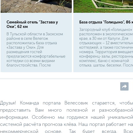
Семейный отель "Застава у
База отдыха "Голицыно", 86 
Оки", 62 км
Загородный клуб «Голицыно»
В Тульской области в Заокском
расположен в экологическом
районе в селе Велегож
крае, в 30 км от Калуги. Для
расположилась база отдыха
отдыхающих – 12 вместитель
«Застава у Оки». Для
коттеджей, а также гостинич
размещения гостей
номера. Территория вмещае
предлагаются комфортабельные
конференц-залы, ресторанн
коттеджи со всеми видами
комплекс, баню с комнатой
благоустройства. После
отдыха, шатры, беседки. Посл
трудной будничной недели
посещения парной
организаторы предложат
предлагается ароматный чай.
посетить русскую баню с
Для любителей активного
березовыми вениками и уютный
образа жизни – площадки дл
бассейн.
игры в баскетбол, хоккей,
футбол.
Друзья! Команда портала Велесовик старается, чтобы
предоставить Вам много полезной и разнообразной
информации. Особенно мы гордимся нашей уникальной
системой расчёта прогноза клёва. Наш портал работает на
некоммерческой основе. Так будет всегда. Всю