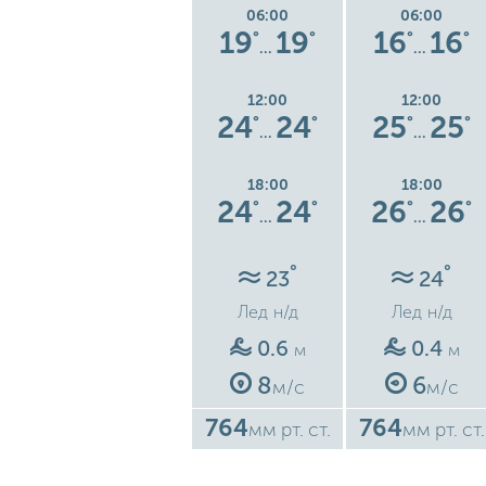
06:00
06:00
06:00
16
16
19
19
16
16
°
°
°
°
°
°
°
…
…
…
12:00
12:00
12:00
5
27
27
24
24
25
25
°
°
°
°
°
°
°
…
…
…
18:00
18:00
18:00
6
28
28
24
24
26
26
°
°
°
°
°
°
°
…
…
…
°
°
°
22
23
24
Лед
н/д
Лед
н/д
Лед
н/д
0.8
0.6
0.4
м
м
м
11
8
6
м/с
м/с
м/с
763
764
764
ст.
мм рт. ст.
мм рт. ст.
мм рт. ст.