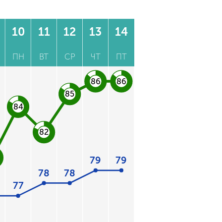
10
11
12
13
14
ПН
ВТ
СР
ЧТ
ПТ
86
86
85
84
82
79
79
78
78
77