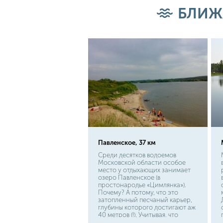
подвидов, поэтому мы
БЛИЖ
рассмотрим самую
обыкновенную и всем знакомую
рыбу. Узнать щуку по ее
«внешности» довольно легко. У
нее вытянутое тело
торпедовидной формы, круглое,
чуть сплюснутое с боков.
Павленское, 37 км
Среди десятков водоемов
Московской области особое
место у отдыхающих занимает
озеро Павленское (в
простонародье «Цимлянка»).
Почему? А потому, что это
затопленный песчаный карьер,
глубины которого достигают аж
40 метров (!). Учитывая, что
общая площадь водоема