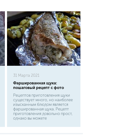
31 Марта 2021
Фаршированная щука:
пошаговый рецепт с фото
Рецептов приготовления щуки
существует много, но наиболее
изысканным блюдом является
фаршированная щука. Рецепт
приготовления довольно прост,
однако вы можете
экспериментировать как вашей
душе угодно. Давайте скорее
узнаем, как фаршировать щуку.