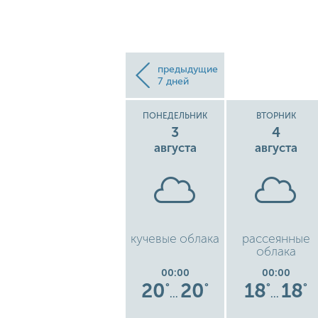
предыдущие
7 дней
ВОСКРЕСЕНЬЕ
ПОНЕДЕЛЬНИК
ВТОРНИК
2
3
4
августа
августа
августа
чистое небо
кучевые облака
рассеянные
ь
облака
00:00
00:00
00:00
17
17
20
20
18
18
°
°
°
°
°
°
°
…
…
…