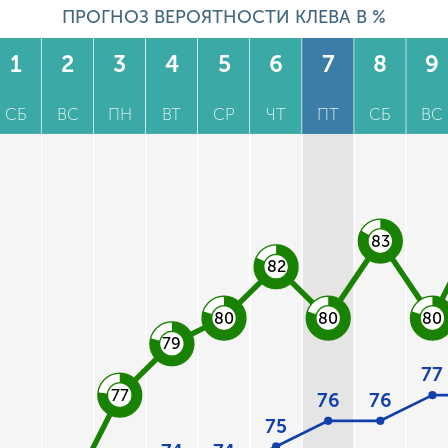
ПРОГНОЗ ВЕРОЯТНОСТИ КЛЕВА В %
1
2
3
4
5
6
7
8
9
СБ
ВС
ПН
ВТ
СР
ЧТ
ПТ
СБ
ВС
83
82
80
80
80
79
77
77
76
76
75