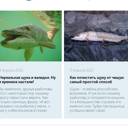
4 Апреля 2021
3 Апреля 2021
Нереальная щука и валидол. Ну
Как почистить щуку от чешуи:
и времена настали!
самый простой способ
Вы заметили, друзья рыболовы,
Щука - хозяйка российских
что с некоторых пор нашему
водоемов. И уж если нашему
брату перестали верить. Как
рыболову и попадается хищник,
только начнешь фразу: «А вот
то в большинстве случаев это
недавно на рыбалке у меня…»,
именно она. Зубастая хищница
как у собеседников в глазах
успешно ведет свою
вспыхивают веселые
деятельность как в могучих
огоньки.Это неверие приняло
реках, так и в скромных лесных
особенно катастрофические
прудиках. И это лишний раз
размеры в последние годы.
подстегивает рыболовов к ее