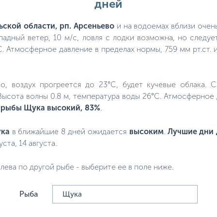
дней
ьской области, рп. Арсеньево
и на водоемах вблизи очень
падный ветер, 10 м/с, ловля с лодки возможна, но следу
C. Атмосферное давление в пределах нормы, 759 мм рт.ст.
пло, воздух прогреется до 23°C, будет кучевые облака. 
 Высота волны 0.8 м, температура воды 26°C. Атмосферное
 рыбы Щука высокий, 83%
.
ка
в ближайшие 8 дней ожидается
высоким
.
Лучшие дни 
уста, 14 августа.
лева по другой рыбе - выберите ее в поле ниже.
Рыба