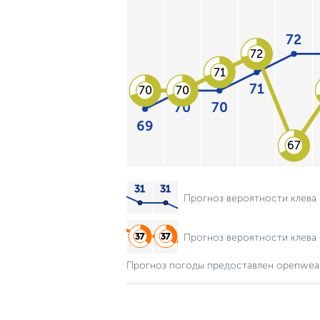
72
72
71
71
70
70
70
70
69
67
Прогноз вероятности клева
Прогноз вероятности клева 
Прогноз погоды предоставлен openwea