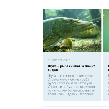
19 Апреля 2024
Щука – рыба хищная, а значит
хитрая
Щука – как много в этом слове…
Это истинно любимая рыба
русских сказок и фанатов ухи.
От того и поймать ее особенно
приятно, тем более спортивная
ловля щуки – дело интересное и
кропотливое. Относится эта
рыба к классу лучеперых отряду
щукообразных. В своем отряде
щука единственная и не имеет