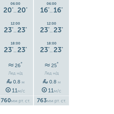
06:00
06:00
06:00
20
20
16
16
12
12
°
°
°
°
°
°
…
…
…
12:00
12:00
12:00
23
23
23
23
24
24
°
°
°
°
°
°
…
…
…
18:00
18:00
18:00
23
23
23
23
24
24
°
°
°
°
°
°
…
…
…
°
°
°
26
25
24
Лед
н/д
Лед
н/д
Лед
н/д
0.8
0.8
0.3
м
м
м
11
11
4
м/с
м/с
м/с
760
763
766
7
мм рт. ст.
мм рт. ст.
мм рт. ст.