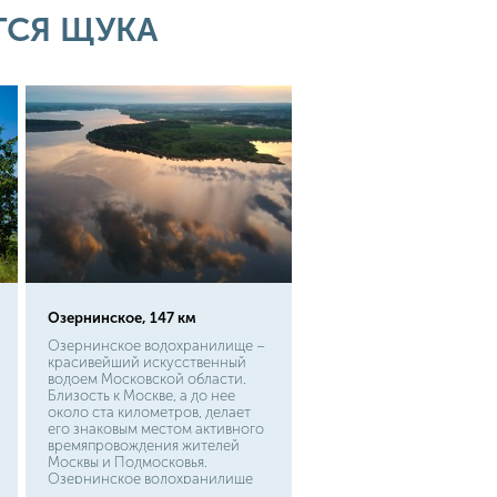
ТСЯ ЩУКА
Озернинское, 147 км
Озернинское водохранилище –
красивейший искусственный
водоем Московской области.
Близость к Москве, а до нее
около ста километров, делает
его знаковым местом активного
времяпровождения жителей
Москвы и Подмосковья.
Озернинское водохранилище
зарекомендовало себя одним из