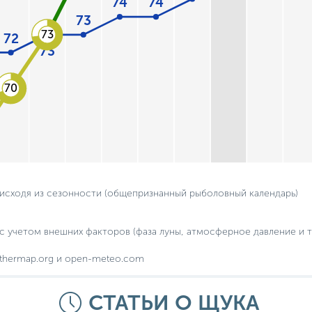
74
74
73
73
72
73
70
 исходя из сезонности (общепризнанный рыболовный календарь)
с учетом внешних факторов (фаза луны, атмосферное давление и т.
thermap.org и open-meteo.com
СТАТЬИ О ЩУКА