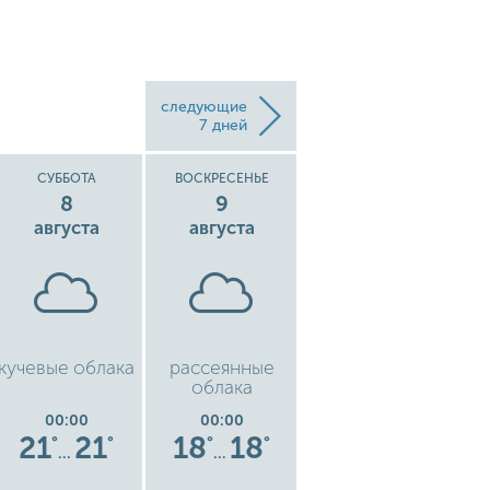
следующие
7 дней
СУББОТА
ВОСКРЕСЕНЬЕ
ПОНЕДЕЛЬНИК
8
9
10
августа
августа
августа
кучевые облака
рассеянные
рассеянные
ку
облака
облака
00:00
00:00
00:00
21
21
18
18
15
15
°
°
°
°
°
°
…
…
…