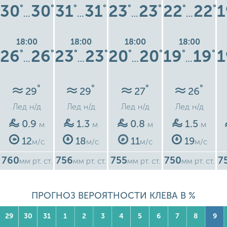
30
30
31
31
23
23
22
22
1
°
°
°
°
°
°
°
°
…
…
…
…
18:00
18:00
18:00
18:00
26
26
23
23
20
20
19
19
1
°
°
°
°
°
°
°
°
…
…
…
…
°
°
°
°
29
29
27
26
Лед
н/д
Лед
н/д
Лед
н/д
Лед
н/д
0.9
1.3
0.8
1.5
м
м
м
м
12
18
11
19
м/с
м/с
м/с
м/с
760
756
755
750
7
мм рт. ст.
мм рт. ст.
мм рт. ст.
мм рт. ст.
ПРОГНОЗ ВЕРОЯТНОСТИ КЛЕВА В %
29
30
31
1
2
3
4
5
6
7
8
9