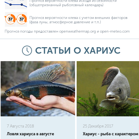
Прогноз вероятности клева исходя из сезонности
(общепризнанный рыболовный календарь)
Прогноз вероятности клева с учетом внешних факторов
(фаза луны, атмосферное давление и т.п.)
Прогноз погоды предоставлен openweathermap.org и open-meteo.com
СТАТЬИ О ХАРИУС
7 Августа 2018
25 Декабря 2017
Ловля хариуса в августе
Хариус - рыба с характером