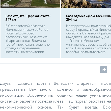
База отдыха "Царская охота",
База отдыха «Дом таёжника
247 км
394 км
В Свердловской области в
На территории, прилегающей
Нижнесергинском районе в
озеру Зюраткуль Челябинско
поселке Шокурово
области, в Саткинский район
расположилась база отдыха
находится база отдыха «Дом
«Царская охота». Вниманию
таёжника». Места там
гостей предложены отдельно
уникальные. Высокие хребты 
стоящие современные
горы. Жемчужная кристально
коттеджи, на территории
водоёма, подпитываемого
каждого имеется стоянка для
родниками, ключами,
транспорта и беседки для
ручейками. Богатейшая флор
приготовления шашлыка.
фауна здешних мест.
Действует русская баня с
березовыми вениками.
Друзья! Команда портала Велесовик старается, чтобы
предоставить Вам много полезной и разнообразной
информации. Особенно мы гордимся нашей уникальной
системой расчёта прогноза клёва. Наш портал работает на
некоммерческой основе. Так будет всегда. Всю