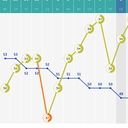
ВТ
СР
ЧТ
ПТ
СБ
ВС
ПН
ВТ
СР
ЧТ
ПТ
СБ
57
56
55
54
53
53
53
53
53
52
52
52
52
52
51
51
51
50
50
50
50
50
49
47