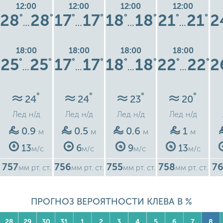
12:00
12:00
12:00
12:00
28
28
17
17
18
18
21
21
2
°
°
°
°
°
°
°
°
…
…
…
…
18:00
18:00
18:00
18:00
25
25
17
17
18
18
22
22
2
°
°
°
°
°
°
°
°
…
…
…
…
°
°
°
°
24
24
23
20
Лед
н/д
Лед
н/д
Лед
н/д
Лед
н/д
0.9
0.5
0.6
1
м
м
м
м
13
6
9
13
м/с
м/с
м/с
м/с
757
756
755
758
76
мм рт. ст.
мм рт. ст.
мм рт. ст.
мм рт. ст.
ПРОГНОЗ ВЕРОЯТНОСТИ КЛЕВА В %
28
29
30
31
1
2
3
4
5
6
7
8