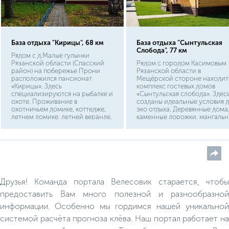
База отдыха "Кирицы", 68 км
База отдыха "Сынтульская
Слобода", 77 км
Рядом с д.Малые гулынки
Рязанской области (Спасский
Рядом с городом Касимовым
район) на побережье Прони
Рязанской области в
расположился пансионат
Мещёрской стороне находит
«Кирицы». Здесь
комплекс гостевых домов
специализируются на рыбалке и
«Сынтульская слобода». Здес
охоте. Проживание в
созданы идеальные условия д
охотничьем домике, коттедже,
эко отдыха. Деревянные дома
летнем домике, летней веранде,
каменные дорожки, мангальн
гостиничных номерах. Сервис
веранды, заборчики, озеро
предлагает отдых в бане, на
Сынтул– всё проникнуто ую
спортплощадках.
и гостеприимством.
Друзья! Команда портала Велесовик старается, чтобы
предоставить Вам много полезной и разнообразной
информации. Особенно мы гордимся нашей уникальной
системой расчёта прогноза клёва. Наш портал работает на