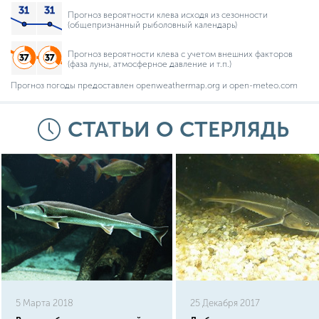
Прогноз вероятности клева исходя из сезонности
(общепризнанный рыболовный календарь)
Прогноз вероятности клева с учетом внешних факторов
(фаза луны, атмосферное давление и т.п.)
Прогноз погоды предоставлен openweathermap.org и open-meteo.com
СТАТЬИ О СТЕРЛЯДЬ
5 Марта 2018
25 Декабря 2017