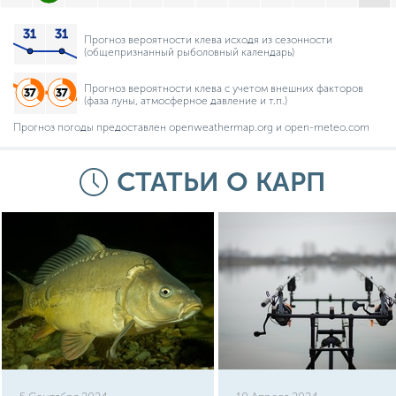
Прогноз вероятности клева исходя из сезонности
(общепризнанный рыболовный календарь)
Прогноз вероятности клева с учетом внешних факторов
(фаза луны, атмосферное давление и т.п.)
Прогноз погоды предоставлен openweathermap.org и open-meteo.com
СТАТЬИ О КАРП