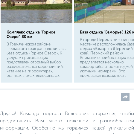
Комплекс отдыха "Горное
База отдыха "Взморье", 126 
Озеро", 80 км
В городе Пермь в живописно
В Гремячинском районе
местечке расположилась баз
Пермского края расположилась
отдыха «Взморье» (Пермский
база отдыха «Горное Озеро». К
край, Пермский район).
услугам приезжающих
Вниманию прибывающих гос
представлен огромный выбор
предлагается несколько
развлекательных мероприятий:
комфортабельных коттеджей 
катание на гироскутерах,
уютными номерами. Это
роликах, лыжах, велосипедах,
прекрасная возможность
снегоходах, квадроциклах. Для
отдохнуть от трудовых будней
команд организуется игра в
не уезжая в дальние уголки
лазертаг. Для проживания
нашей страны
выстроена гостиница с
комфортабельными номерами
Друзья! Команда портала Велесовик старается, чтобы
предоставить Вам много полезной и разнообразной
информации. Особенно мы гордимся нашей уникальной