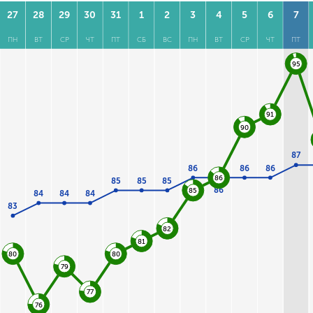
27
28
29
30
31
1
2
3
4
5
6
7
ПН
ВТ
СР
ЧТ
ПТ
СБ
ВС
ПН
ВТ
СР
ЧТ
ПТ
95
91
90
87
86
86
86
86
85
85
85
86
85
84
84
84
83
82
81
80
80
79
77
76