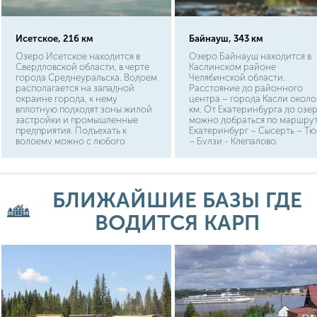
Исетское, 216 км
Байнауш, 343 км
Озеро Исетское находится в
Озеро Байнауш находится в
Свердловской области, в черте
Каслинском районе
города Среднеуральска. Водоем
Челябинской области.
располагается на западной
Расстояние до районного
окраине города, к нему
центра – города Касли около
вплотную подходят зоны жилой
км. От Екатеринбурга до озе
застройки и промышленные
можно добраться по маршру
предприятия. Подъехать к
Екатеринбург – Сысерть – Тю
водоему можно с любого
– Булзи - Клепалово.
берега. Расстояние от центра
Протяженность пути около 1
столицы области г.
км. Примерно такое же
Екатеринбурга до озера
расстояние придется
Исетского составляет 35 км.,
преодолеть от Челябинска по
БЛИЖАЙШИЕ БАЗЫ ГДЕ
путь до Нижнего Тагила
маршруту Челябинск –
составит 240 км.
Долгодеревенское – Тюбук –
ВОДИТСЯ КАРП
Булзи - Клепалово. Ближайш
населенный пункт около озе
– село Клепалово. От него
порядка 2 км до водоема по
грунтовой дороге, огибающе
озеро по восточному берегу.