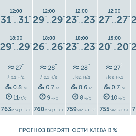
12:00
12:00
12:00
12:00
31
31
29
29
23
23
27
27
°
°
°
°
°
°
°
°
…
…
…
…
18:00
18:00
18:00
18:00
29
29
26
26
23
23
20
20
°
°
°
°
°
°
°
°
…
…
…
…
°
°
°
°
27
28
28
27
Лед
н/д
Лед
н/д
Лед
н/д
Лед
н/д
0.8
0.7
0.6
0.7
м
м
м
м
11
9
8
10
м/с
м/с
м/с
м/с
763
760
759
755
7
мм рт. ст.
мм рт. ст.
мм рт. ст.
мм рт. ст.
ПРОГНОЗ ВЕРОЯТНОСТИ КЛЕВА В %