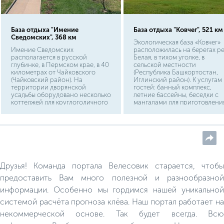
База отдыха "Имение
База отдыха "Ковчег", 521 км
Сведомских", 368 км
Экологическая база «Ковчег»
Имение Сведомских
расположилась на берегах р
располагается в русской
Белая, в тихом уголке, в
глубинке, в Пермском крае, в 40
сельской местности
километрах от Чайковского
(Республика Башкортостан,
(Чайковский район). На
Иглинский район). К услугам
территории дворянской
гостей: банный комплекс,
усадьбы оборудовано несколько
летние бассейны, беседки с
коттеджей для круглогодичного
мангалами для приготовлени
проживания, зал для проведения
шашлыка. Любители активног
банкетов на 60 персон,
образа жизни будут рады
каминный зал, автостоянка,
поиграть в пейнтбол, покатат
мангальные зоны.
на квадроциклах или
велосипедах. Для проживани
туристов – комфортабельные
гостевые дома из натурально
дерева.
Друзья! Команда портала Велесовик старается, чтобы
предоставить Вам много полезной и разнообразной
информации. Особенно мы гордимся нашей уникальной
системой расчёта прогноза клёва. Наш портал работает на
некоммерческой основе. Так будет всегда. Всю