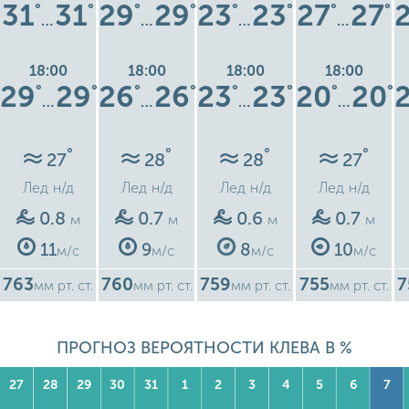
31
31
29
29
23
23
27
27
°
°
°
°
°
°
°
°
…
…
…
…
18:00
18:00
18:00
18:00
29
29
26
26
23
23
20
20
°
°
°
°
°
°
°
°
…
…
…
…
°
°
°
°
27
28
28
27
Лед
н/д
Лед
н/д
Лед
н/д
Лед
н/д
0.8
0.7
0.6
0.7
м
м
м
м
11
9
8
10
м/с
м/с
м/с
м/с
763
760
759
755
7
мм рт. ст.
мм рт. ст.
мм рт. ст.
мм рт. ст.
ПРОГНОЗ ВЕРОЯТНОСТИ КЛЕВА В %
27
28
29
30
31
1
2
3
4
5
6
7