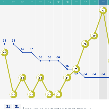
ПН
ВТ
СР
ЧТ
ПТ
СБ
ВС
ПН
ВТ
СР
ЧТ
ПТ
72
69
68
68
68
67
67
67
66
66
66
65
65
65
64
64
64
64
64
64
62
62
62
62
Прогноз вероятности клева исходя из сезонности