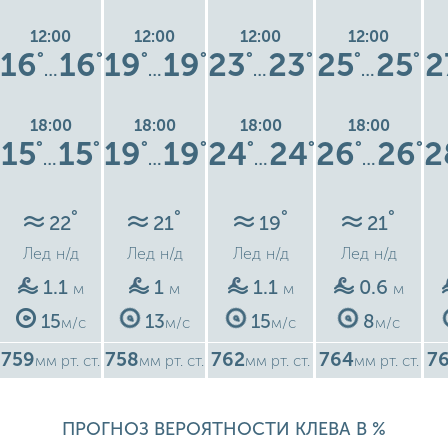
12:00
12:00
12:00
12:00
16
16
19
19
23
23
25
25
2
°
°
°
°
°
°
°
°
…
…
…
…
18:00
18:00
18:00
18:00
15
15
19
19
24
24
26
26
2
°
°
°
°
°
°
°
°
…
…
…
…
°
°
°
°
22
21
19
21
Лед
н/д
Лед
н/д
Лед
н/д
Лед
н/д
1.1
1
1.1
0.6
м
м
м
м
15
13
15
8
м/с
м/с
м/с
м/с
759
758
762
764
7
мм рт. ст.
мм рт. ст.
мм рт. ст.
мм рт. ст.
ПРОГНОЗ ВЕРОЯТНОСТИ КЛЕВА В %