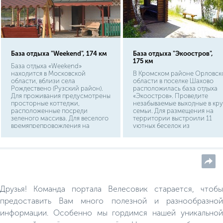
База отдыха "Weekend", 174 км
База отдыха "Экоостров",
175 км
База отдыха «Weekend»
находится в Московской
В Кромском районе Орловск
области, вблизи села
области в поселке Шахово
Рождествено (Рузский район).
расположилась база отдыха
Для проживания предусмотрены
«Экоостров». Проведите
просторные коттеджи,
незабываемые выходные в кру
расположенные посреди
семьи. Для размещения на
зеленого массива. Для веселого
территории выстроили 11
времяпрепровождения на
уютных беседок из
территории комплекса имеется
оцилиндрованного сруба. Дл
баня с бассейном, бильярд,
удобства посетителей к ним
квадроциклы, детская игровая и
подвели электричество,
пляжная зоны.
оснастили мангалами и
оборудовали мосточки.
Друзья! Команда портала Велесовик старается, чтобы
предоставить Вам много полезной и разнообразной
информации. Особенно мы гордимся нашей уникальной