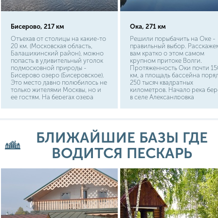
Бисерово, 217 км
Ока, 271 км
Отъехав от столицы на какие-то
Решили порыбачить на Оке -
20 км. (Московская область,
правильный выбор. Расскаже
Балашихинский район), можно
вам кратко о этом самом
попасть в удивительный уголок
крупном притоке Волги.
подмосковной природы -
Протяженность Оки почти 15
Бисерово озеро (Бисеровское).
км, а площадь бассейна поря
Это место давно полюбилось не
250 тысяч квадратных
только жителями Москвы, но и
километров. Начало река бер
ее гостям. На берегах озера
в селе Александровка
можно смело забыть о шуме
Орловской области, протека
мегаполиса и городской суете,
по границам Тульской,
предавшись отдыху и рыбалке. А
Московской, Владимирской 
рыбалка на озере Бисерово –
Нижегородской областей, да
БЛИЖАЙШИЕ БАЗЫ ГДЕ
отменная. Наверняка, многие
Нижнем Новгороде впадает в
отдыхающие не раз видели на
Волгу. На просторах Оки
берегу озера дачные домики.
ВОДИТСЯ ПЕСКАРЬ
любому рыбаку просто
Здесь можно без труда
раздолье.
приобрести загородный дом,
который станет личной "базой
отдыха" для хозяина и его семьи.
И эти дачи на озере Бисерово с
каждым годом пополняются
новыми строениями.