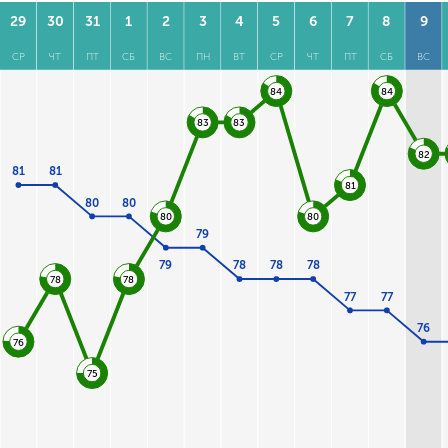
29
30
31
1
2
3
4
5
6
7
8
9
СР
ЧТ
ПТ
СБ
ВС
ПН
ВТ
СР
ЧТ
ПТ
СБ
ВС
84
84
83
83
82
81
81
81
80
80
80
80
79
79
78
78
78
78
78
77
77
76
76
75