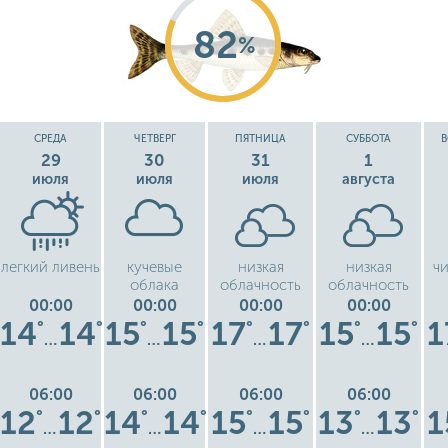
82
%
СРЕДА
ЧЕТВЕРГ
ПЯТНИЦА
СУББОТА
В
29
30
31
1
июля
июля
июля
августа
легкий ливень
кучевые
низкая
низкая
ч
облака
облачность
облачность
00:00
00:00
00:00
00:00
14
14
15
15
17
17
15
15
1
°
°
°
°
°
°
°
°
…
…
…
…
06:00
06:00
06:00
06:00
12
12
14
14
15
15
13
13
1
°
°
°
°
°
°
°
°
…
…
…
…