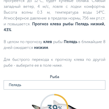
прогреется до 12°C, будет кучевые облака. Слабый
западный ветер, 4 м/с, ловля с лодки комфортна.
Высота волны 0.3 м, температура воды 14°C.
Атмосферное давление в пределах нормы, 756 мм рт.ст.
и повышается.
Прогноз клева рыбы Пелядь низкий,
43%
.
В целом по прогнозу
клев
рыбы
Пелядь
в ближайшие 8
дней ожидается
низким
.
Для быстрого перехода к прогнозу клева по другой
рыбе - выберите ее в поле ниже.
Рыба
39
%