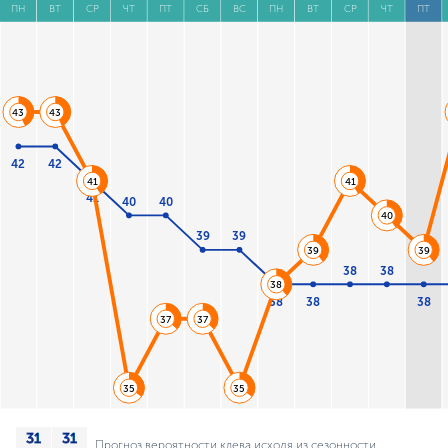
ПН
ВТ
СР
ЧТ
ПТ
СБ
ВС
ПН
ВТ
СР
ЧТ
ПТ
43
43
42
42
41
41
41
40
40
40
39
39
39
39
38
38
38
38
38
38
37
37
35
35
Прогноз вероятности клева исходя из сезонности