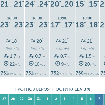
21
21
24
24
20
20
15
15
2
°
°
°
°
°
°
°
°
…
…
…
…
18:00
18:00
18:00
18:00
23
23
23
23
17
17
18
18
2
°
°
°
°
°
°
°
°
…
…
…
…
°
°
°
°
18
20
21
21
Лед
н/д
Лед
н/д
Лед
н/д
Лед
н/д
1.7
0.7
0.7
1.5
м
м
м
м
22
10
9
20
м/с
м/с
м/с
м/с
751
751
752
758
7
мм рт. ст.
мм рт. ст.
мм рт. ст.
мм рт. ст.
ПРОГНОЗ ВЕРОЯТНОСТИ КЛЕВА В %
27
28
29
30
31
1
2
3
4
5
6
7