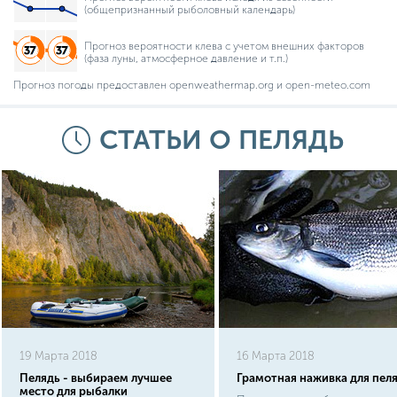
(общепризнанный рыболовный календарь)
Прогноз вероятности клева с учетом внешних факторов
(фаза луны, атмосферное давление и т.п.)
Прогноз погоды предоставлен openweathermap.org и open-meteo.com
СТАТЬИ О ПЕЛЯДЬ
19 Марта 2018
16 Марта 2018
Пелядь - выбираем лучшее
Грамотная наживка для пел
место для рыбалки