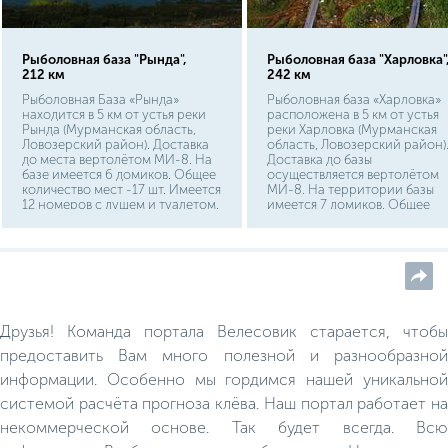
Рыболовная база "Рында",
Рыболовная база "Харловка"
212 км
242 км
Рыболовная База «Рында»
Рыболовная база «Харловка»
находится в 5 км от устья реки
расположена в 5 км от устья
Рында (Мурманская область,
реки Харловка (Мурманская
Ловозерский район). Доставка
область, Ловозерский район)
до места вертолётом МИ-8. На
Доставка до базы
базе имеется 6 домиков. Общее
осуществляется вертолётом
количество мест -17 шт. Имеется
МИ-8. На территории базы
12 номеров с душем и туалетом.
имеется 7 домиков. Общее
На территории расположена
количество мест -18 шт. В
баня и салон для приёма пищи и
распоряжении гостей имеетс
отдыха. Возможно двухместное
10 одноместных и 4
размещение.
двухместных номера с душем
туалетом. На территории
расположена баня и салон дл
приёма пищи и отдыха.
Друзья! Команда портала Велесовик старается, чтобы
предоставить Вам много полезной и разнообразной
информации. Особенно мы гордимся нашей уникальной
системой расчёта прогноза клёва. Наш портал работает на
некоммерческой основе. Так будет всегда. Всю