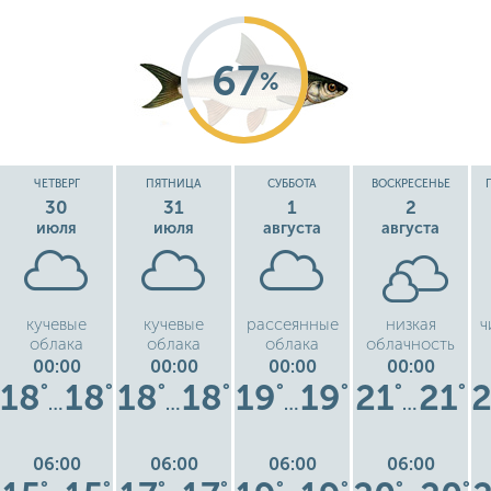
67
%
ЧЕТВЕРГ
ПЯТНИЦА
СУББОТА
ВОСКРЕСЕНЬЕ
30
31
1
2
июля
июля
августа
августа
кучевые
кучевые
рассеянные
низкая
ч
облака
облака
облака
облачность
00:00
00:00
00:00
00:00
18
18
18
18
19
19
21
21
°
°
°
°
°
°
°
°
…
…
…
…
06:00
06:00
06:00
06:00
°
°
°
°
°
°
°
°