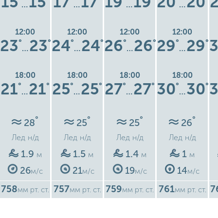
15
15
17
17
19
19
20
20
…
…
…
…
12:00
12:00
12:00
12:00
23
23
24
24
26
26
29
29
°
°
°
°
°
°
°
°
…
…
…
…
18:00
18:00
18:00
18:00
21
21
25
25
27
27
30
30
°
°
°
°
°
°
°
°
…
…
…
…
°
°
°
°
28
25
25
26
Лед
н/д
Лед
н/д
Лед
н/д
Лед
н/д
1.9
1.5
1.4
1
м
м
м
м
26
21
19
14
м/с
м/с
м/с
м/с
758
757
759
761
7
мм рт. ст.
мм рт. ст.
мм рт. ст.
мм рт. ст.