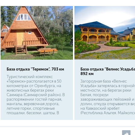
Нижний Новгород, Казань,
Самара, Волгоград.
База отдыха "Теремок", 703 км
База отдыха "Велнес Усадьба
892 км
Туристический комплекс
«Теремок» располагается в 50
Загородная база «Велнес
километрах от Оренбурга, на
Усадьба» затерялась в горной
живописных берегах реки
местности, на берегах реки
Сакмара (Сакмарский район). В
Белая, посреди
распоряжении гостей парная,
завораживающих пейзажей и
мангалы, веревочная дорога,
долин, откуда открывается ви
летние горки, спортивные
на Кавказский хребет
площадки, беседки, шатры. В
(Республика Адыгея, Майкопс
пункте проката можно
район). Природа уникальна:
арендовать коньки, лыжи, лодки,
чистый воздух, водопады, гор
катамараны.
речки. Коттеджи построены и
натурального дерева, номер