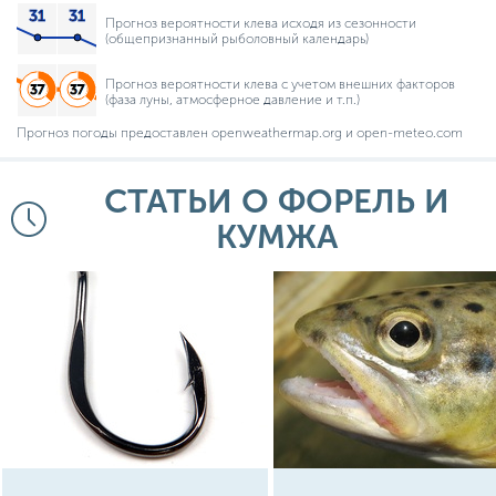
Прогноз вероятности клева исходя из сезонности
(общепризнанный рыболовный календарь)
Прогноз вероятности клева с учетом внешних факторов
(фаза луны, атмосферное давление и т.п.)
Прогноз погоды предоставлен openweathermap.org и open-meteo.com
СТАТЬИ О ФОРЕЛЬ И
КУМЖА