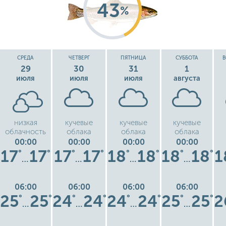
43
%
СРЕДА
ЧЕТВЕРГ
ПЯТНИЦА
СУББОТА
В
29
30
31
1
июля
июля
июля
августа
низкая
кучевые
кучевые
кучевые
облачность
облака
облака
облака
00:00
00:00
00:00
00:00
17
17
17
17
18
18
18
18
1
°
°
°
°
°
°
°
°
…
…
…
…
06:00
06:00
06:00
06:00
25
25
24
24
24
24
25
25
2
°
°
°
°
°
°
°
°
…
…
…
…