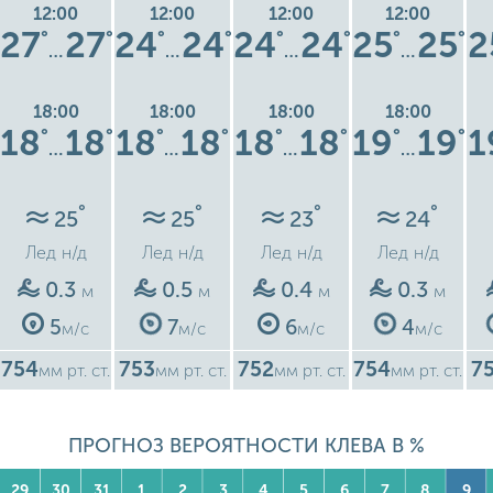
12:00
12:00
12:00
12:00
27
27
24
24
24
24
25
25
2
°
°
°
°
°
°
°
°
…
…
…
…
18:00
18:00
18:00
18:00
18
18
18
18
18
18
19
19
1
°
°
°
°
°
°
°
°
…
…
…
…
°
°
°
°
25
25
23
24
Лед
н/д
Лед
н/д
Лед
н/д
Лед
н/д
0.3
0.5
0.4
0.3
м
м
м
м
5
7
6
4
м/с
м/с
м/с
м/с
754
753
752
754
7
мм рт. ст.
мм рт. ст.
мм рт. ст.
мм рт. ст.
ПРОГНОЗ ВЕРОЯТНОСТИ КЛЕВА В %
29
30
31
1
2
3
4
5
6
7
8
9