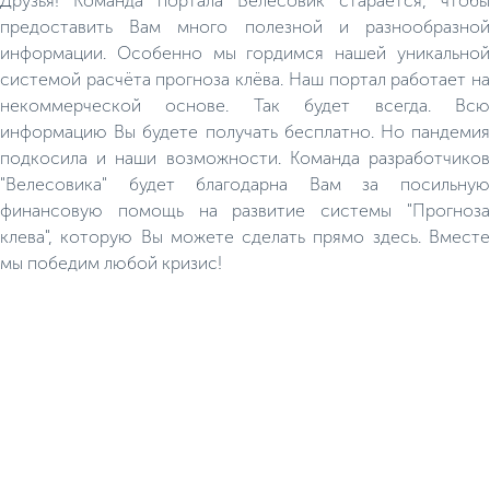
Друзья! Команда портала Велесовик старается, чтобы
придаваться активному отдыху,
предоставить Вам много полезной и разнообразной
спокойной рыбалке, бане или
же проводить многочисленные
информации. Особенно мы гордимся нашей уникальной
пикники.
системой расчёта прогноза клёва. Наш портал работает на
некоммерческой основе. Так будет всегда. Всю
информацию Вы будете получать бесплатно. Но пандемия
подкосила и наши возможности. Команда разработчиков
"Велесовика" будет благодарна Вам за посильную
финансовую помощь на развитие системы "Прогноза
клева", которую Вы можете сделать прямо здесь. Вместе
мы победим любой кризис!