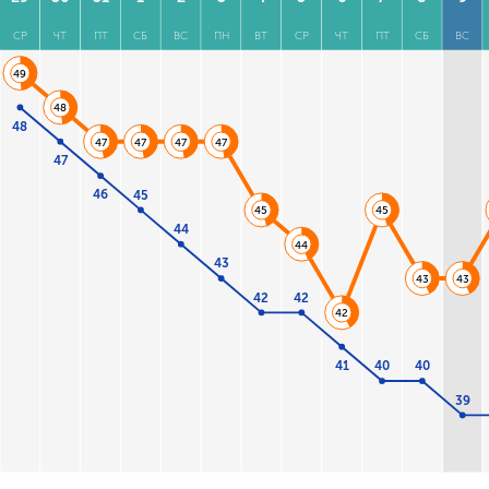
СР
ЧТ
ПТ
СБ
ВС
ПН
ВТ
СР
ЧТ
ПТ
СБ
ВС
49
48
48
47
47
47
47
47
46
45
45
45
44
44
43
43
43
42
42
42
41
40
40
39