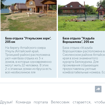
База отдыха "Уткульские зори",
База отдыха "Усадьба
205 км
Ворошилова", 205 км
На берегу Алтайского озера
База отдыха «Усадьба
Уткуль (Алтайский край,
Ворошилова» расположена в
Троицкий район) расположена
Смоленском районе Алтайск
уют-ная база отдыха из 3-х
края в зоне знаменитого
домов, в которых одновременно
курорта Белокуриха. Для
могут жить 22 человека. В этих
проживания отдыхающих
2-х этажных домах из бруса есть
предоставлены уютные
всё необходимое для
комфортабельные номера. Ес
комфортного проживания:
возможность отдохнуть в
обогреватели, телевизоры,
русской бане, в летнее время
холодильники, электроплитки и
можно покупаться в бассейне
посуда. Есть горячая вода, душ и
туалет.
Друзья! Команда портала Велесовик старается, чтобы