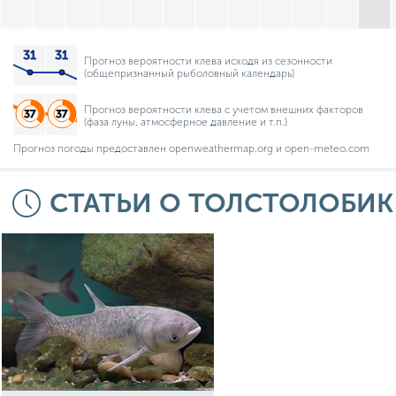
Прогноз вероятности клева исходя из сезонности
(общепризнанный рыболовный календарь)
Прогноз вероятности клева с учетом внешних факторов
(фаза луны, атмосферное давление и т.п.)
Прогноз погоды предоставлен openweathermap.org и open-meteo.com
СТАТЬИ О ТОЛСТОЛОБИК