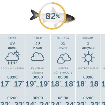
82
%
СРЕДА
ЧЕТВЕРГ
ПЯТНИЦА
СУББОТА
29
30
31
1
июля
июля
июля
августа
легкий ливень
кучевые
низкая
чистое небо
облака
облачность
00:00
00:00
00:00
00:00
17
17
19
19
18
18
18
18
°
°
°
°
°
°
°
°
…
…
…
…
06:00
06:00
06:00
06:00
22
22
24
24
24
24
22
22
°
°
°
°
°
°
°
°