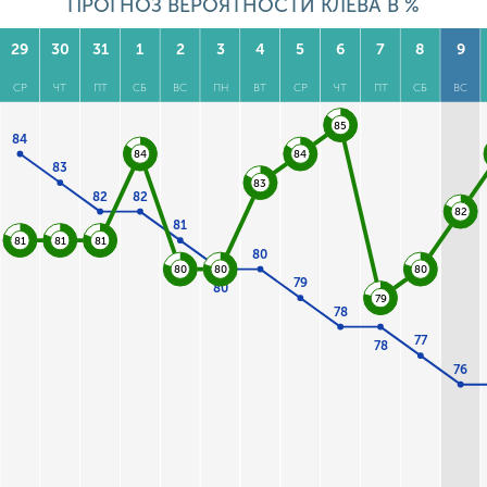
ПРОГНОЗ ВЕРОЯТНОСТИ КЛЕВА В %
29
30
31
1
2
3
4
5
6
7
8
9
СР
ЧТ
ПТ
СБ
ВС
ПН
ВТ
СР
ЧТ
ПТ
СБ
ВС
85
84
84
84
83
83
82
82
82
81
81
81
81
80
80
80
80
79
80
79
78
77
78
76