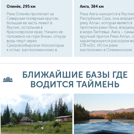
Оленёк, 295 км
Амга, 384 км
Река Оленёк пролегает за
Река Амга находится в Якутии
Северным полярным кругом,
Республике Саха, она впадает
большая ее часть лежит в
реку Алган, которая является
Якутии, остальная в
притоком реки Лена, впадаю
Красноярском крае. Начало ее
в море Лаптевых. Амга – самы
положено на горе Янкан, откуда
крупный приток Реки Алган, 
воды текут через
характеризуется расходом в
Среднесибирское плоскогорье
178 м3/с. Исток реки
к устью, расположенному в
расположен в Олекминском
Оленекском заливе моря
улусе (Алданском нагорье), в
Лаптевых. Основными
река проходит через
притоками является река Арга-
Таттинский, Чурапчинский,
Сала, Силигир, Бур, Унукит,
Амгинский, Алданский,
БЛИЖАЙШИЕ БАЗЫ ГДЕ
Биректе.
Томпонский улусы. Вблизи
расположены поселок Амга,
ВОДИТСЯ ТАЙМЕНЬ
Верхняя Амга, Бетюнцы, Дайа
Амгата, Чымнайи, Тегюльте-
Терде. Ближайший крупный
город – Якутск.