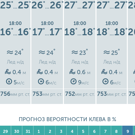
25
25
26
26
27
27
27
27
2
°
°
°
°
°
°
°
°
…
…
…
…
18:00
18:00
18:00
18:00
16
16
17
17
18
18
18
18
2
°
°
°
°
°
°
°
°
…
…
…
…
°
°
°
°
24
24
23
25
Лед
н/д
Лед
н/д
Лед
н/д
Лед
н/д
0.4
0.4
0.6
0.4
м
м
м
м
5
6
9
6
м/с
м/с
м/с
м/с
756
753
752
753
7
мм рт. ст.
мм рт. ст.
мм рт. ст.
мм рт. ст.
ПРОГНОЗ ВЕРОЯТНОСТИ КЛЕВА В %
29
30
31
1
2
3
4
5
6
7
8
9