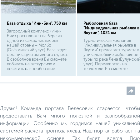
База отдыха "Ини-Бии", 758 км
Рыболовная база
"Индивидуальная рыбалка в
Загородный комплекс «Ини-
Якутии", 1021 км
Бии» расположен на берегах
одной из самых чистых рек
Туристическая компания
нашей страны – Молбо
"Индивидуальная рыбалка в
(Олёкминский улус). База ведет
Якутии" предлагает туристам
организацию активного отдыха.
уникальнейшие рыболовные
В свободное время Вы сможете
туры по реке Лена (Булунски
побывать на экскурсиях и
улус). Передвигаясь на
посетить разнообразные
теплоходе, Вы сможете
туристические маршруты. На
пришвартоваться в любом
территории оборудована
понравившемся месте и нача
русская банька и кафе.
рыбачить. Рыболовные туры
организованы на безопасно
судне, устойчивом к непогоде
Друзья! Команда портала Велесовик старается, чтобы
предоставить Вам много полезной и разнообразной
информации. Особенно мы гордимся нашей уникальной
системой расчёта прогноза клёва. Наш портал работает на
некоммерческой основе. Так будет всегда. Всю