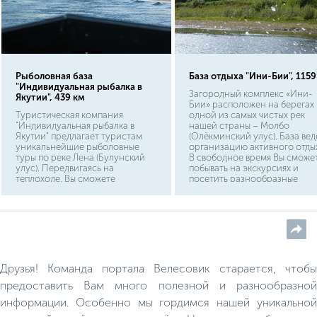
Рыболовная база
База отдыха "Ини-Бии", 1159
"Индивидуальная рыбалка в
Загородный комплекс «Ини-
Якутии", 439 км
Бии» расположен на берегах
Туристическая компания
одной из самых чистых рек
"Индивидуальная рыбалка в
нашей страны – Молбо
Якутии" предлагает туристам
(Олёкминский улус). База вед
уникальнейшие рыболовные
организацию активного отды
туры по реке Лена (Булунский
В свободное время Вы сможе
улус). Передвигаясь на
побывать на экскурсиях и
теплоходе, Вы сможете
посетить разнообразные
пришвартоваться в любом
туристические маршруты. На
понравившемся месте и начать
территории оборудована
рыбачить. Рыболовные туры
русская банька и кафе.
организованы на безопасном
судне, устойчивом к непогоде.
Друзья! Команда портала Велесовик старается, чтобы
предоставить Вам много полезной и разнообразной
информации. Особенно мы гордимся нашей уникальной