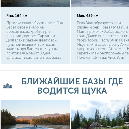
Яна, 164 км
Мая, 439 км
Протекающая в Якутии река Яна
Река Мая образуется при
берет свое начало на
слиянии рек Правая Мая и Ле
Верхоянском хребте при
Мая в пределах Хабаровского
слиянии двух рек Сартанг и
края. Далее она протекает по
Дулгалах и заканчивает свой
территории Республики Сах
путь при впадении в Янский
(Якутия) и впадает в реку Алд
залив моря Лаптевых. Крупные
напротив поселка Усть-Мая. 
притоки Абырабит, Адыча,
берегах Маи расположены се
Ольджо, Тыках, Бытантай, Бакы.
Нелькан, Джигда, Аим, Усть-
Береговая линия мало заселена,
Юдома. Река протекает по
имеется несколько пристаней.
малонаселенным и
труднодоступным местам. Н
автотранспорте можно доеха
БЛИЖАЙШИЕ БАЗЫ ГДЕ
до сел Джигда и Нелькан, а в
последнем даже есть аэропор
ВОДИТСЯ ЩУКА