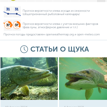
Прогноз вероятности клева исходя из сезонности
(общепризнанный рыболовный календарь)
Прогноз вероятности клева с учетом внешних факторов
(фаза луны, атмосферное давление и т.п.)
Прогноз погоды предоставлен openweathermap.org и open-meteo.com
СТАТЬИ О ЩУКА