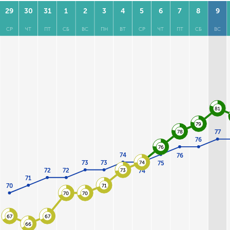
29
30
31
1
2
3
4
5
6
7
8
9
СР
ЧТ
ПТ
СБ
ВС
ПН
ВТ
СР
ЧТ
ПТ
СБ
ВС
81
79
77
78
76
76
74
76
73
73
74
75
72
72
73
74
71
70
71
70
70
67
67
66