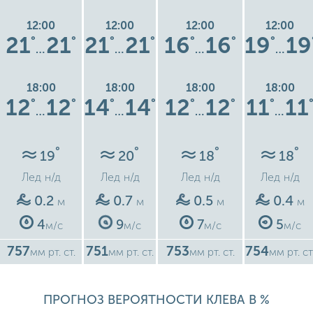
12:00
12:00
12:00
12:00
21
21
21
21
16
16
19
19
°
°
°
°
°
°
°
…
…
…
…
18:00
18:00
18:00
18:00
12
12
14
14
12
12
11
11
°
°
°
°
°
°
°
…
…
…
…
°
°
°
°
19
20
18
18
Лед
н/д
Лед
н/д
Лед
н/д
Лед
н/д
0.2
0.7
0.5
0.4
м
м
м
м
4
9
7
5
м/с
м/с
м/с
м/с
757
751
753
754
мм рт. ст.
мм рт. ст.
мм рт. ст.
мм рт. ст
ПРОГНОЗ ВЕРОЯТНОСТИ КЛЕВА В %