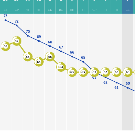
ВТ
СР
ЧТ
ПТ
СБ
ВС
ПН
ВТ
СР
ЧТ
ПТ
СБ
73
72
70
69
69
68
68
67
66
66
66
65
65
64
63
63
63
63
63
63
63
62
60
61