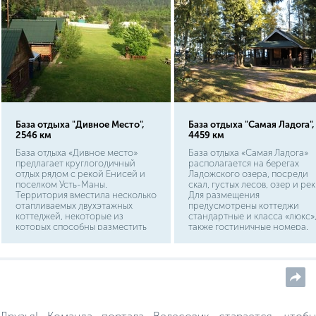
База отдыха "Дивное Место",
База отдыха "Самая Ладога",
2546 км
4459 км
База отдыха «Дивное место»
База отдыха «Самая Ладога»
предлагает круглогодичный
располагается на берегах
отдых рядом с рекой Енисей и
Ладожского озера, посреди
поселком Усть-Маны.
скал, густых лесов, озер и рек
Территория вместила несколько
Для размещения
отапливаемых двухэтажных
предусмотрены коттеджи
коттеджей, некоторые из
стандартные и класса «люкс»,
которых способны разместить
также гостиничные номера.
до 8 гостей.
Гостям предложат попариться
бане.