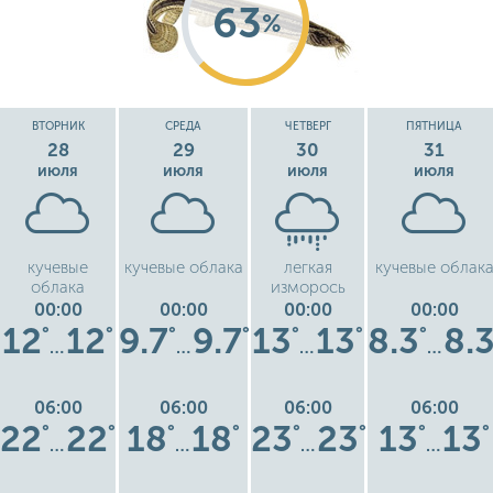
63
%
ВТОРНИК
СРЕДА
ЧЕТВЕРГ
ПЯТНИЦА
28
29
30
31
июля
июля
июля
июля
кучевые
кучевые облака
легкая
кучевые облак
облака
изморось
00:00
00:00
00:00
00:00
12
12
9.7
9.7
13
13
8.3
8.
°
°
°
°
°
°
°
…
…
…
…
06:00
06:00
06:00
06:00
22
22
18
18
23
23
13
13
°
°
°
°
°
°
°
°
…
…
…
…