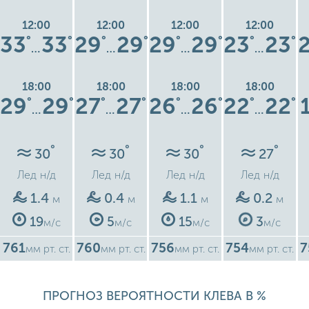
12:00
12:00
12:00
12:00
33
33
29
29
29
29
23
23
°
°
°
°
°
°
°
°
…
…
…
…
18:00
18:00
18:00
18:00
29
29
27
27
26
26
22
22
°
°
°
°
°
°
°
°
…
…
…
…
°
°
°
°
30
30
30
27
Лед
н/д
Лед
н/д
Лед
н/д
Лед
н/д
1.4
0.4
1.1
0.2
м
м
м
м
19
5
15
3
м/с
м/с
м/с
м/с
761
760
756
754
7
мм рт. ст.
мм рт. ст.
мм рт. ст.
мм рт. ст.
ПРОГНОЗ ВЕРОЯТНОСТИ КЛЕВА В %