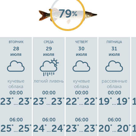
79
%
ВТОРНИК
СРЕДА
ЧЕТВЕРГ
ПЯТНИЦА
28
29
30
31
июля
июля
июля
июля
кучевые
легкий ливень
кучевые
рассеянные
облака
облака
облака
00:00
00:00
00:00
00:00
23
23
23
23
22
22
19
19
°
°
°
°
°
°
°
°
…
…
…
…
06:00
06:00
06:00
06:00
25
25
24
24
23
23
20
20
°
°
°
°
°
°
°
°
…
…
…
…