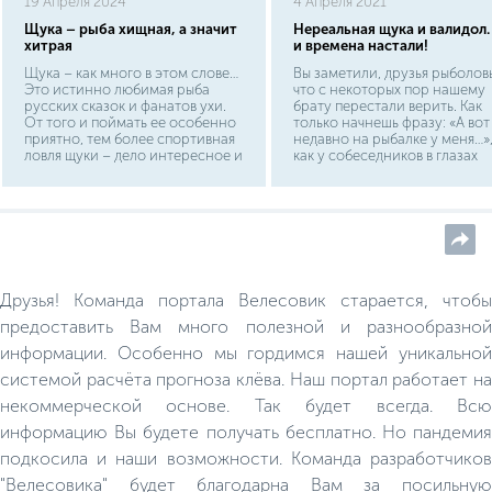
19 Апреля 2024
4 Апреля 2021
Щука – рыба хищная, а значит
Нереальная щука и валидол.
хитрая
и времена настали!
Щука – как много в этом слове…
Вы заметили, друзья рыболов
Это истинно любимая рыба
что с некоторых пор нашему
русских сказок и фанатов ухи.
брату перестали верить. Как
От того и поймать ее особенно
только начнешь фразу: «А вот
приятно, тем более спортивная
недавно на рыбалке у меня…»
ловля щуки – дело интересное и
как у собеседников в глазах
кропотливое. Относится эта
вспыхивают веселые
рыба к классу лучеперых отряду
огоньки.Это неверие принял
щукообразных. В своем отряде
особенно катастрофические
щука единственная и не имеет
размеры в последние годы.
подвидов, поэтому мы
Скажите им: в каменный век
рассмотрим самую
люди с палками и камнями
обыкновенную и всем знакомую
охотились на мамонтов —
рыбу. Узнать щуку по ее
поверят; скажите, наконец, ч
Друзья! Команда портала Велесовик старается, чтобы
«внешности» довольно легко. У
ваш дед ходил с рогатиной н
нее вытянутое тело
медведя — поверят; скажите,
предоставить Вам много полезной и разнообразной
торпедовидной формы, круглое,
наконец, что дядя вашей жен
информации. Особенно мы гордимся нашей уникальной
чуть сплюснутое с боков.
голыми руками задушил волк
тоже, возможно, поверят. Но
системой расчёта прогноза клёва. Наш портал работает на
стоит сказать: «Я тут на днях
щучку прихватил», как какой-
некоммерческой основе. Так будет всегда. Всю
нибудь мальчишка, от горшка
информацию Вы будете получать бесплатно. Но пандемия
два вершка, съязвит: «А в како
магазине?»
подкосила и наши возможности. Команда разработчиков
"Велесовика" будет благодарна Вам за посильную