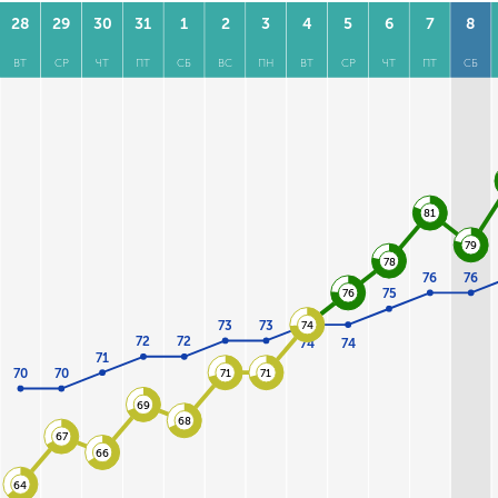
28
29
30
31
1
2
3
4
5
6
7
8
ВТ
СР
ЧТ
ПТ
СБ
ВС
ПН
ВТ
СР
ЧТ
ПТ
СБ
81
79
78
76
76
75
76
73
73
74
72
72
74
74
71
70
70
71
71
69
68
67
66
64