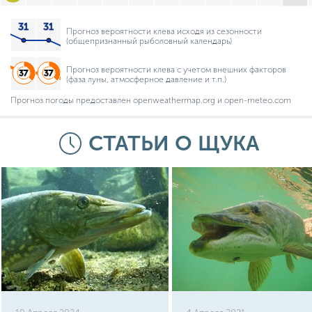
Прогноз вероятности клева исходя из сезонности
(общепризнанный рыболовный календарь)
Прогноз вероятности клева с учетом внешних факторов
(фаза луны, атмосферное давление и т.п.)
Прогноз погоды предоставлен openweathermap.org и open-meteo.com
СТАТЬИ О ЩУКА