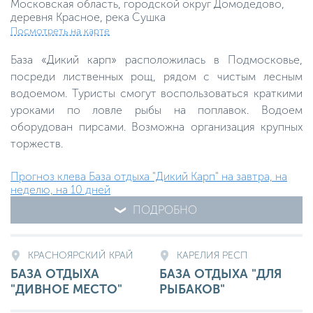
Московская область, городской округ Домодедово,
деревня Красное, река Сушка
Посмотреть на карте
База «Дикий карп» расположилась в Подмосковье,
посреди лиственных рощ, рядом с чистым лесным
водоемом. Туристы смогут воспользоваться краткими
уроками по ловле рыбы на поплавок. Водоем
оборудован пирсами. Возможна организация крупных
торжеств.
Прогноз клева База отдыха "Дикий Карп" на завтра, на
неделю, на 10 дней
ПОДРОБНО
КРАСНОЯРСКИЙ КРАЙ
КАРЕЛИЯ РЕСП
БАЗА ОТДЫХА
БАЗА ОТДЫХА "ДЛЯ
"ДИВНОЕ МЕСТО"
РЫБАКОВ"