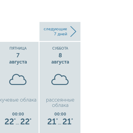
следующие
7 дней
ПЯТНИЦА
СУББОТА
ВОСКРЕСЕНЬЕ
7
8
9
августа
августа
августа
кучевые облака
рассеянные
рассеянные
облака
облака
00:00
00:00
00:00
22
22
21
21
16
16
°
°
°
°
°
°
…
…
…