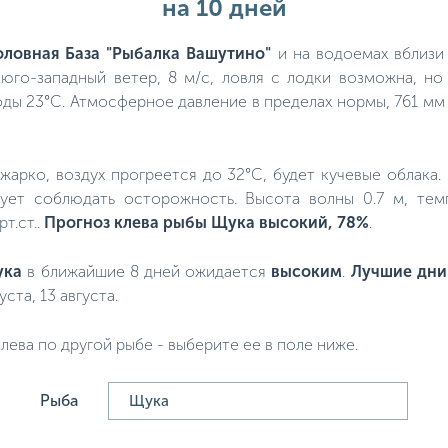
на 10 дней
ловная База "Рыбалка Вашутино"
и на водоемах вблизи 
юго-западный ветер, 8 м/с, ловля с лодки возможна, н
оды 23°C. Атмосферное давление в пределах нормы, 761 мм 
ь жарко, воздух прогреется до 32°C, будет кучевые облака
дует соблюдать осторожность. Высота волны 0.7 м, тем
т.ст..
Прогноз клева рыбы Щука высокий, 78%
.
ука
в ближайшие 8 дней ожидается
высоким
.
Лучшие дни
уста, 13 августа.
лева по другой рыбе - выберите ее в поле ниже.
Рыба