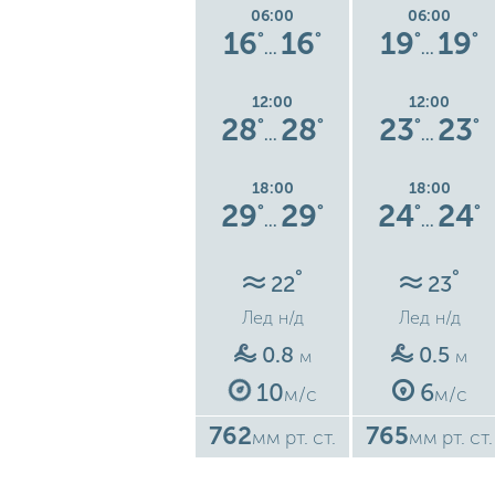
06:00
06:00
06:00
14
14
16
16
19
19
°
°
°
°
°
°
°
…
…
…
12:00
12:00
12:00
3
26
26
28
28
23
23
°
°
°
°
°
°
°
…
…
…
18:00
18:00
18:00
4
27
27
29
29
24
24
°
°
°
°
°
°
°
…
…
…
°
°
°
21
22
23
Лед
н/д
Лед
н/д
Лед
н/д
0.6
0.8
0.5
м
м
м
8
10
6
с
м/с
м/с
м/с
763
762
765
ст.
мм рт. ст.
мм рт. ст.
мм рт. ст.