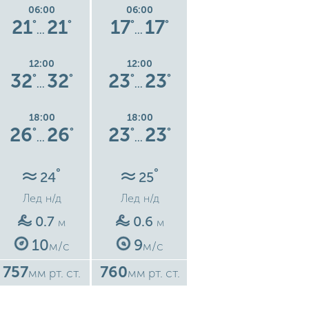
06:00
06:00
06:00
21
21
17
17
14
14
°
°
°
°
°
°
…
…
…
12:00
12:00
12:00
32
32
23
23
22
22
°
°
°
°
°
°
…
…
…
18:00
18:00
18:00
26
26
23
23
22
22
°
°
°
°
°
°
…
…
…
°
°
°
24
25
25
Лед
н/д
Лед
н/д
Лед
н/д
0.7
0.6
0.7
м
м
м
10
9
10
м/с
м/с
м/с
757
760
764
7
мм рт. ст.
мм рт. ст.
мм рт. ст.