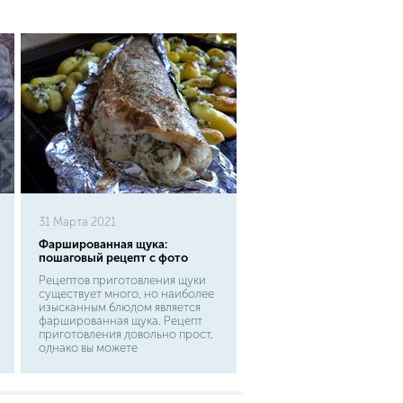
31 Марта 2021
Фаршированная щука:
пошаговый рецепт с фото
Рецептов приготовления щуки
существует много, но наиболее
изысканным блюдом является
фаршированная щука. Рецепт
приготовления довольно прост,
однако вы можете
экспериментировать как вашей
душе угодно. Давайте скорее
узнаем, как фаршировать щуку.