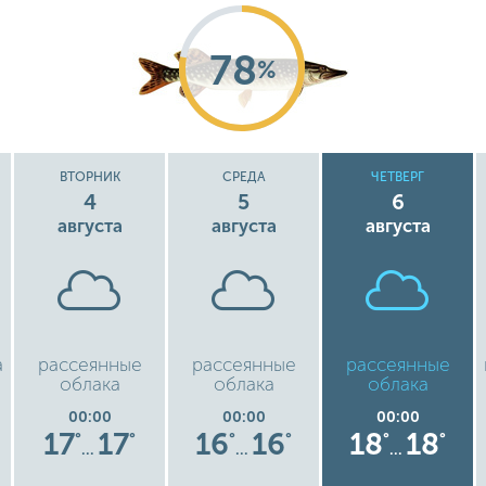
78
%
ВТОРНИК
СРЕДА
ЧЕТВЕРГ
4
5
6
августа
августа
августа
а
рассеянные
рассеянные
рассеянные
облака
облака
облака
00:00
00:00
00:00
17
17
16
16
18
18
°
°
°
°
°
°
…
…
…