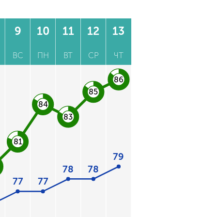
9
10
11
12
13
ВС
ПН
ВТ
СР
ЧТ
86
85
84
83
81
79
78
78
77
77