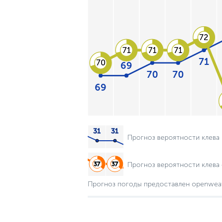
72
71
71
71
71
70
69
70
70
69
Прогноз вероятности клева
Прогноз вероятности клева 
Прогноз погоды предоставлен openwea