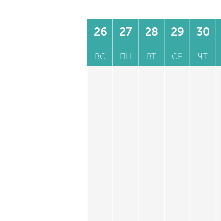
26
27
28
29
30
ВС
ПН
ВТ
СР
ЧТ