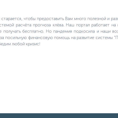
Скажите им: в каменный век
поимке.
люди с палками и камнями
охотились на мамонтов —
поверят; скажите, наконец, что
к старается, чтобы предоставить Вам много полезной и р
ваш дед ходил с рогатиной на
медведя — поверят; скажите,
темой расчёта прогноза клёва. Наш портал работает на
наконец, что дядя вашей жены
е получать бесплатно. Но пандемия подкосила и наши во
голыми руками задушил волка —
тоже, возможно, поверят. Но
м за посильную финансовую помощь на развитие системы "П
стоит сказать: «Я тут на днях
щучку прихватил», как какой-
бедим любой кризис!
нибудь мальчишка, от горшка
два вершка, съязвит: «А в каком
магазине?»