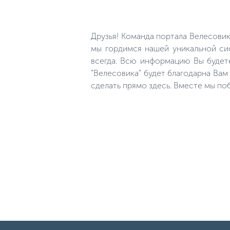
подвидов, поэтому мы
рассмотрим самую
обыкновенную и всем знакомую
рыбу. Узнать щуку по ее
Друзья! Команда портала Велесови
«внешности» довольно легко. У
нее вытянутое тело
мы гордимся нашей уникальной сис
торпедовидной формы, круглое,
всегда. Всю информацию Вы будет
чуть сплюснутое с боков.
"Велесовика" будет благодарна Ва
сделать прямо здесь. Вместе мы по