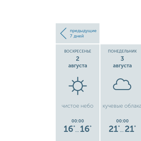
предыдущие
7 дней
СУББОТА
ВОСКРЕСЕНЬЕ
ПОНЕДЕЛЬНИК
1
2
3
августа
августа
августа
ые
низкая
чистое небо
кучевые облак
облачность
00:00
00:00
00:00
15
15
16
16
21
21
°
°
°
°
°
°
°
…
…
…