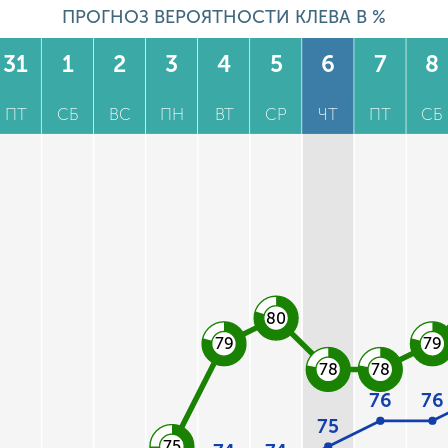
ПРОГНОЗ ВЕРОЯТНОСТИ КЛЕВА В %
31
1
2
3
4
5
6
7
8
ПТ
СБ
ВС
ПН
ВТ
СР
ЧТ
ПТ
СБ
80
79
79
78
78
76
76
75
75