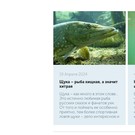
19 Апреля 2024
Щука – рыба хищная, а значит
хитрая
Щука – как много в этом слове…
Это истинно любимая рыба
русских сказок и фанатов ухи.
От того и поймать ее особенно
приятно, тем более спортивная
ловля щуки – дело интересное и
кропотливое. Относится эта
рыба к классу лучеперых отряду
щукообразных. В своем отряде
щука единственная и не имеет