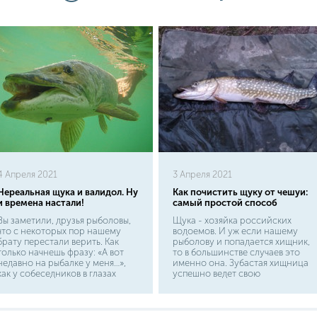
4 Апреля 2021
3 Апреля 2021
Нереальная щука и валидол. Ну
Как почистить щуку от чешуи:
и времена настали!
самый простой способ
Вы заметили, друзья рыболовы,
Щука - хозяйка российских
что с некоторых пор нашему
водоемов. И уж если нашему
брату перестали верить. Как
рыболову и попадается хищник,
только начнешь фразу: «А вот
то в большинстве случаев это
недавно на рыбалке у меня…»,
именно она. Зубастая хищница
как у собеседников в глазах
успешно ведет свою
вспыхивают веселые
деятельность как в могучих
огоньки.Это неверие приняло
реках, так и в скромных лесных
особенно катастрофические
прудиках. И это лишний раз
размеры в последние годы.
подстегивает рыболовов к ее