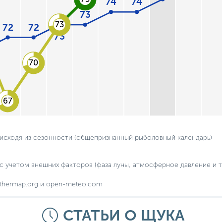
74
74
73
73
72
72
73
70
67
 исходя из сезонности (общепризнанный рыболовный календарь)
с учетом внешних факторов (фаза луны, атмосферное давление и т.
thermap.org и open-meteo.com
СТАТЬИ О ЩУКА