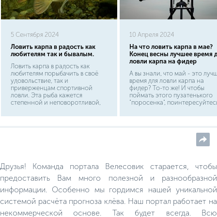
5 Сентября 2024
10 Апреля 2024
Ловить карпа в радость как
На что ловить карпа в мае?
любителям так и бывалым.
Конец весны лучшее время 
ловли карпа на фидер
Ловить карпа в радость как
любителям порыбачить в своё
А вы знали, что май - это луч
удовольствие, так и
время для ловли карпа на
приверженцам спортивной
фидер? То-то же! И чтобы
ловли. Эта рыба кажется
поймать этого пузатенького
степенной и неповоротливой,
"поросенка", поинтересуйтес
но впечатление обманчиво. Карп
на что ловят карпа в мае, как 
– жизнелюб, и ловко уходит с
перехитрить и уйти с водоем
крючка, но истинному рыбаку
желанным трофеем? Мы
всегда интереснее с достойным
постараемся ответить на эти
противником! Карп относится к
вопросы. Майский карпфиши
пресноводным рыбам класса
шагает по стране
лучеперые, отряда
семимильными шагами.
карпообразные. Произошёл от
Почему? А какой рыболов по
Друзья! Команда портала Велесовик старается, чтобы
сазана, и был окультурен так
собственной воле откажется 
успешно, что прижился в
трофейной рыбалки? Все, от
предоставить Вам много полезной и разнообразной
водоёмах от Камчатки до
мала до велика, любители и
информации. Особенно мы гордимся нашей уникальной
Средней Азии.
профессионалы уже вовсю
готовят свои снасти и
системой расчёта прогноза клёва. Наш портал работает на
продумывают маршруты.
некоммерческой основе. Так будет всегда. Всю