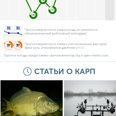
79
77
76
Прогноз вероятности клева исходя из сезонности
(общепризнанный рыболовный календарь)
Прогноз вероятности клева с учетом внешних факторов
(фаза луны, атмосферное давление и т.п.)
Прогноз погоды предоставлен openweathermap.org и open-meteo.com
СТАТЬИ О КАРП