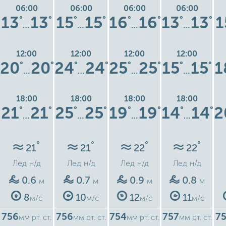
06:00
06:00
06:00
06:00
13
13
15
15
16
16
13
13
1
°
°
°
°
°
°
°
°
…
…
…
…
12:00
12:00
12:00
12:00
20
20
24
24
25
25
15
15
1
°
°
°
°
°
°
°
°
…
…
…
…
18:00
18:00
18:00
18:00
21
21
25
25
19
19
14
14
2
°
°
°
°
°
°
°
°
…
…
…
…
°
°
°
°
21
21
22
22
Лед
н/д
Лед
н/д
Лед
н/д
Лед
н/д
0.6
0.7
0.9
0.8
м
м
м
м
8
10
12
11
м/с
м/с
м/с
м/с
756
756
754
757
7
мм рт. ст.
мм рт. ст.
мм рт. ст.
мм рт. ст.