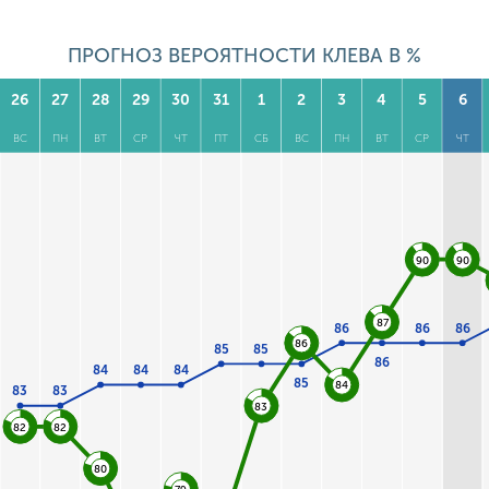
ПРОГНОЗ ВЕРОЯТНОСТИ КЛЕВА В %
26
27
28
29
30
31
1
2
3
4
5
6
ВС
ПН
ВТ
СР
ЧТ
ПТ
СБ
ВС
ПН
ВТ
СР
ЧТ
90
90
87
86
86
86
86
85
85
86
84
84
84
85
84
83
83
83
82
82
80