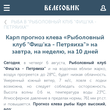
РЫБА В "РЫБОЛОВНЫЙ КЛУБ "ФИШ’КА -
ПЕТРЯИХА""
Карп прогноз клева «Рыболовный
клуб "Фиш’ка - Петряиха"» на
завтра, на неделю, на 10 дней
Сегодня
, в четверг 6 августа,
Рыболовный клуб
"Фиш’ка - Петряиха"
и на водоемах вблизи жарко,
воздух прогреется до 28°C, будет низкая облачность.
Умеренный южный ветер, 7 м/с, ловля с лодки
возможна, но следует соблюдать осторожность.
Высота волны 0.6 м, температура воды 23°C.
Атмосферное давление в пределах нормы, 761 мм рт.ст.
и повышается.
Прогноз клева рыбы Карп высокий,
90%
.