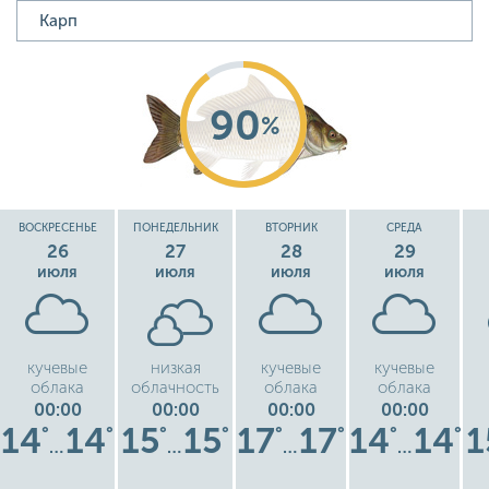
90
%
ВОСКРЕСЕНЬЕ
ПОНЕДЕЛЬНИК
ВТОРНИК
СРЕДА
26
27
28
29
июля
июля
июля
июля
кучевые
низкая
кучевые
кучевые
облака
облачность
облака
облака
00:00
00:00
00:00
00:00
14
14
15
15
17
17
14
14
1
°
°
°
°
°
°
°
°
…
…
…
…