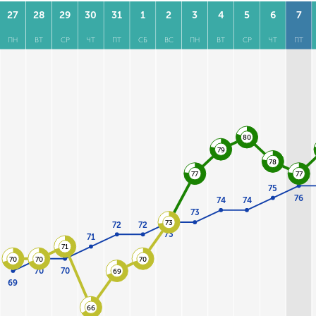
27
28
29
30
31
1
2
3
4
5
6
7
ПН
ВТ
СР
ЧТ
ПТ
СБ
ВС
ПН
ВТ
СР
ЧТ
ПТ
80
79
78
77
77
75
76
74
74
73
73
72
72
73
71
71
70
70
70
70
70
69
69
66