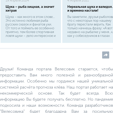
19 Апреля 2024
4 Апреля 2021
Щука – рыба хищная, а значит
Нереальная щука и валидол.
хитрая
и времена настали!
Щука – как много в этом слове…
Вы заметили, друзья рыболов
Это истинно любимая рыба
что с некоторых пор нашему
русских сказок и фанатов ухи.
брату перестали верить. Как
От того и поймать ее особенно
только начнешь фразу: «А вот
приятно, тем более спортивная
недавно на рыбалке у меня…»
ловля щуки – дело интересное и
как у собеседников в глазах
кропотливое. Относится эта
вспыхивают веселые
рыба к классу лучеперых отряду
огоньки.Это неверие принял
щукообразных. В своем отряде
особенно катастрофические
щука единственная и не имеет
размеры в последние годы.
подвидов, поэтому мы
Скажите им: в каменный век
рассмотрим самую
люди с палками и камнями
обыкновенную и всем знакомую
охотились на мамонтов —
рыбу. Узнать щуку по ее
поверят; скажите, наконец, ч
Друзья! Команда портала Велесовик старается, чтобы
«внешности» довольно легко. У
ваш дед ходил с рогатиной н
нее вытянутое тело
медведя — поверят; скажите,
предоставить Вам много полезной и разнообразной
торпедовидной формы, круглое,
наконец, что дядя вашей жен
информации. Особенно мы гордимся нашей уникальной
чуть сплюснутое с боков.
голыми руками задушил волк
тоже, возможно, поверят. Но
системой расчёта прогноза клёва. Наш портал работает на
стоит сказать: «Я тут на днях
щучку прихватил», как какой-
некоммерческой основе. Так будет всегда. Всю
нибудь мальчишка, от горшка
информацию Вы будете получать бесплатно. Но пандемия
два вершка, съязвит: «А в како
магазине?»
подкосила и наши возможности. Команда разработчиков
"Велесовика" будет благодарна Вам за посильную