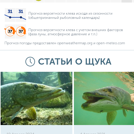
Прогноз вероятности клева исходя из сезонности
(общепризнанный рыболовный календарь)
Прогноз вероятности клева с учетом внешних факторов
(фаза луны, атмосферное давление и т.п.)
Прогноз погоды предоставлен openweathermap.org и open-meteo.com
СТАТЬИ О ЩУКА