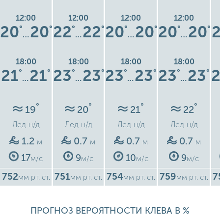
12:00
12:00
12:00
12:00
20
20
22
22
20
20
20
20
°
°
°
°
°
°
°
°
…
…
…
…
18:00
18:00
18:00
18:00
21
21
23
23
23
23
23
23
°
°
°
°
°
°
°
°
…
…
…
…
°
°
°
°
19
20
21
22
Лед
н/д
Лед
н/д
Лед
н/д
Лед
н/д
1.2
0.7
0.7
0.7
м
м
м
м
17
9
10
9
м/с
м/с
м/с
м/с
752
751
754
759
7
мм рт. ст.
мм рт. ст.
мм рт. ст.
мм рт. ст.
ПРОГНОЗ ВЕРОЯТНОСТИ КЛЕВА В %