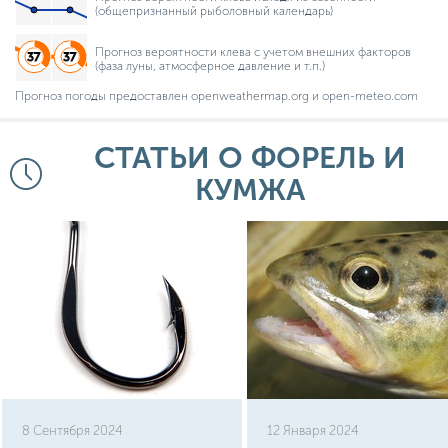
(общепризнанный рыболовный календарь)
Прогноз вероятности клева с учетом внешних факторов
(фаза луны, атмосферное давление и т.п.)
Прогноз погоды предоставлен openweathermap.org и open-meteo.com
СТАТЬИ О ФОРЕЛЬ И
КУМЖА
8 Сентября 2024
12 Января 2024