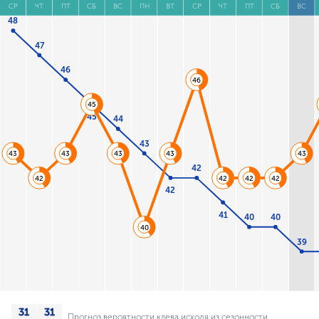
СР
ЧТ
ПТ
СБ
ВС
ПН
ВТ
СР
ЧТ
ПТ
СБ
ВС
48
47
46
46
45
45
44
43
43
43
43
43
43
42
42
42
42
42
42
41
40
40
40
39
Прогноз вероятности клева исходя из сезонности