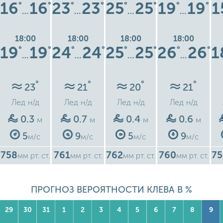
16
16
23
23
25
25
19
19
1
°
°
°
°
°
°
°
°
…
…
…
…
18:00
18:00
18:00
18:00
19
19
24
24
25
25
26
26
1
°
°
°
°
°
°
°
°
…
…
…
…
°
°
°
°
23
21
20
21
Лед
н/д
Лед
н/д
Лед
н/д
Лед
н/д
0.3
0.7
0.4
0.6
м
м
м
м
5
9
5
9
м/с
м/с
м/с
м/с
758
761
762
760
75
мм рт. ст.
мм рт. ст.
мм рт. ст.
мм рт. ст.
ПРОГНОЗ ВЕРОЯТНОСТИ КЛЕВА В %
29
30
31
1
2
3
4
5
6
7
8
9