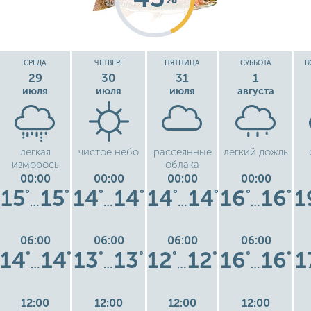
СРЕДА
ЧЕТВЕРГ
ПЯТНИЦА
СУББОТА
В
29
30
31
1
июля
июля
июля
августа
легкая
чистое небо
рассеянные
легкий дождь
изморось
облака
00:00
00:00
00:00
00:00
15
15
14
14
14
14
16
16
1
°
°
°
°
°
°
°
°
…
…
…
…
06:00
06:00
06:00
06:00
14
14
13
13
12
12
16
16
1
°
°
°
°
°
°
°
°
…
…
…
…
12:00
12:00
12:00
12:00