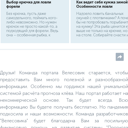
Выбор крючка для ловли
Как ведет себя кумжа зимой
форели
Особенности ловли
Без крючка, пусть даже
Надоело ловить банальных
самодельного, поймать кого-
окуней с плотвичками? А поч
либо невозможно. Но нужен
бы не попробовать порыбачит
крючок не просто какой-то, а
на кумжу! Эта рыба ценится к
подходящий для форели. Ведь
выше не только на крючке, но
она – особенная рыбка, к
на столе. Собирайте снасти 
которой нужен особенный
вперед! Кумжа или речная
подход. К счастью для вас, мы
форель - это рыба особенная
расписали всё необходимое в
Ведь многие отечественные
этой статье.
рыболовы вынуждены лишь
мечтать о поимке этого
деликатеса. Поэтому можно
смело позавидовать рыбакам
Мурманской области, где ку
Друзья! Команда портала Велесовик старается, чтобы
зимой знакома каждому
мальчишке.
предоставить Вам много полезной и разнообразной
информации. Особенно мы гордимся нашей уникальной
системой расчёта прогноза клёва. Наш портал работает на
некоммерческой основе. Так будет всегда. Всю
информацию Вы будете получать бесплатно. Но пандемия
подкосила и наши возможности. Команда разработчиков
"Велесовика" будет благодарна Вам за посильную
финансовую помощь на развитие системы "Прогноза