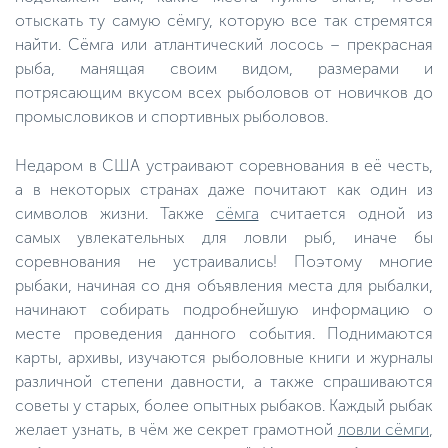
отыскать ту самую сёмгу, которую все так стремятся
найти. Сёмга или атлантический лосось – прекрасная
рыба, манящая своим видом, размерами и
потрясающим вкусом всех рыболовов от новичков до
промысловиков и спортивных рыболовов.
Недаром в США устраивают соревнования в её честь,
а в некоторых странах даже почитают как один из
символов жизни. Также
сёмга
считается одной из
самых увлекательных для ловли рыб, иначе бы
соревнования не устраивались! Поэтому многие
рыбаки, начиная со дня объявления места для рыбалки,
начинают собирать подробнейшую информацию о
месте проведения данного события. Поднимаются
карты, архивы, изучаются рыболовные книги и журналы
различной степени давности, а также спрашиваются
советы у старых, более опытных рыбаков. Каждый рыбак
желает узнать, в чём же секрет грамотной
ловли сёмги
,