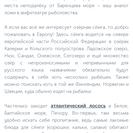
места неподалёку от Баренцева моря – ваш аналог
ложи в амфитеатре рыболовства.
А если вас всё же интересует озёрная сёмга, то добро
пожаловать в Европу! Здесь сёмга водится на севере
европейской части Российской Федерации: в озёрах
Калерии и Кольского полуострова. Ладожское озеро,
Нюк, Сандал, Онежское, Сегозеро и ещё множество
озёр с непроизносимыми и непривычными для
русского языка названиями обязательно будут
содержать в себе хоть несколько рыбёшек. Также
можно поискать хоть в той же Финляндии, Норвегии и
Швеции, куда обычно ездят на рыбалки.
Частенько заходит
атлантический лосось
в Белое,
Балтийское моря, Печору. Во-первых, там весьма
удобно искать себе пропитание, ведь самые лакомые
блюда для сёмги (корюшки, кальки, салаки) обитают