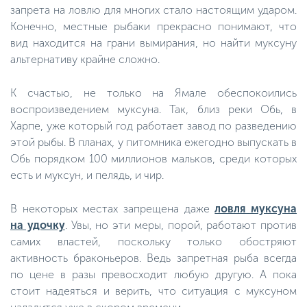
запрета на ловлю для многих стало настоящим ударом.
Конечно, местные рыбаки прекрасно понимают, что
вид находится на грани вымирания, но найти муксуну
альтернативу крайне сложно.
К счастью, не только на Ямале обеспокоились
воспроизведением муксуна. Так, близ реки Обь, в
Харпе, уже который год работает завод по разведению
этой рыбы. В планах, у питомника ежегодно выпускать в
Обь порядком 100 миллионов мальков, среди которых
есть и муксун, и пелядь, и чир.
В некоторых местах запрещена даже
ловля муксуна
на удочку
. Увы, но эти меры, порой, работают против
самих властей, поскольку только обостряют
активность браконьеров. Ведь запретная рыба всегда
по цене в разы превосходит любую другую. А пока
стоит надеяться и верить, что ситуация с муксуном