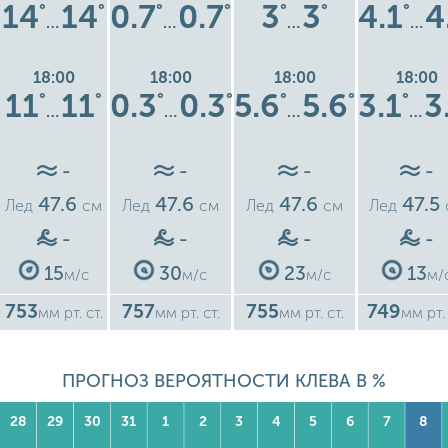
14
14
0.7
0.7
3
3
4.1
4
°
°
°
°
°
°
°
…
…
…
…
18:00
18:00
18:00
18:00
11
11
0.3
0.3
5.6
5.6
3.1
3
°
°
°
°
°
°
°
…
…
…
…
-
-
-
-
47.6
47.6
47.6
47.5
Лед
см
Лед
см
Лед
см
Лед
-
-
-
-
15
30
23
13
м/с
м/с
м/с
м/
753
757
755
749
мм рт. ст.
мм рт. ст.
мм рт. ст.
мм рт. 
ПРОГНОЗ ВЕРОЯТНОСТИ КЛЕВА В %
28
29
30
31
1
2
3
4
5
6
7
8