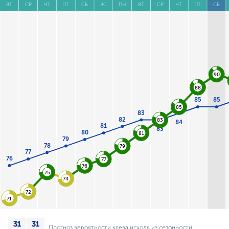
ВТ
СР
ЧТ
ПТ
СБ
ВС
ПН
ВТ
СР
ЧТ
ПТ
СБ
90
88
85
85
85
83
82
83
84
81
83
80
81
79
78
79
77
76
77
76
75
74
72
71
Прогноз вероятности клева исходя из сезонности