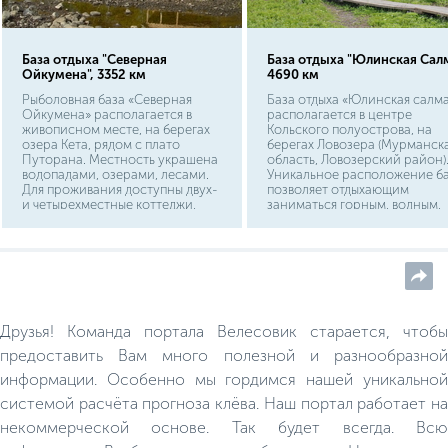
База отдыха "Северная
База отдыха "Юлинская Салм
Ойкумена", 3352 км
4690 км
Рыболовная база «Северная
База отдыха «Юлинская салм
Ойкумена» располагается в
располагается в центре
живописном месте, на берегах
Кольского полуострова, на
озера Кета, рядом с плато
берегах Ловозера (Мурманск
Путорана. Местность украшена
область, Ловозерский район)
водопадами, озерами, лесами.
Уникальное расположение б
Для проживания доступны двух-
позволяет отдыхающим
и четырехместные коттеджи,
заниматься горным, водным,
рассчитанные на 15 гостей.
пешим туризмом, в том числе
рыбалкой и охотой.
Друзья! Команда портала Велесовик старается, чтобы
предоставить Вам много полезной и разнообразной
информации. Особенно мы гордимся нашей уникальной
системой расчёта прогноза клёва. Наш портал работает на
некоммерческой основе. Так будет всегда. Всю