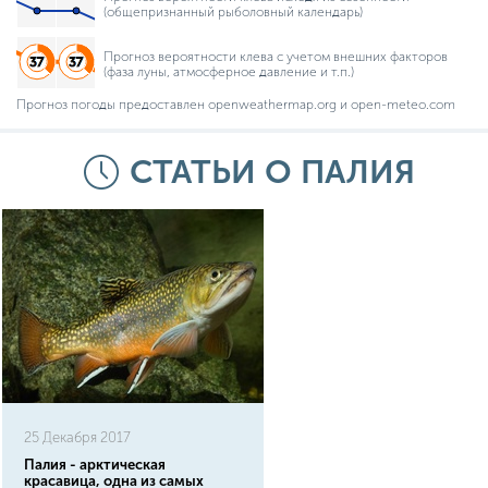
(общепризнанный рыболовный календарь)
Прогноз вероятности клева с учетом внешних факторов
(фаза луны, атмосферное давление и т.п.)
Прогноз погоды предоставлен openweathermap.org и open-meteo.com
СТАТЬИ О ПАЛИЯ
25 Декабря 2017
Палия - арктическая
красавица, одна из самых