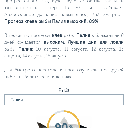
прогреется до 2°C, будет кучевые облака. Сильный
юго-восточный ветер, 13 м/с и ослабевает.
Атмосферное давление повышенное, 767 мм рт.ст..
Прогноз клева рыбы Палия высокий, 89%
.
В целом по прогнозу
клев
рыбы
Палия
в ближайшие 8
дней ожидается
высоким
.
Лучшие дни для ловли
рыбы
Палия
: 10 августа, 11 августа, 12 августа, 13
августа, 14 августа, 15 августа.
Для быстрого перехода к прогнозу клева по другой
рыбе - выберите ее в поле ниже.
Рыба
90
%