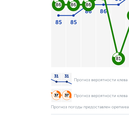
86
86
86
86
86
85
85
81
Прогноз вероятности клева
Прогноз вероятности клева 
Прогноз погоды предоставлен openwea