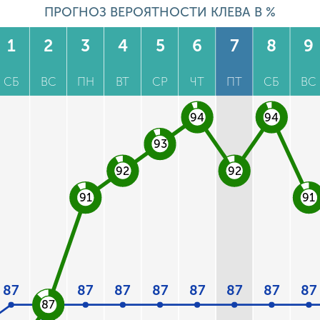
ПРОГНОЗ ВЕРОЯТНОСТИ КЛЕВА В %
1
2
3
4
5
6
7
8
9
СБ
ВС
ПН
ВТ
СР
ЧТ
ПТ
СБ
ВС
94
94
93
92
92
91
91
87
87
87
87
87
87
87
87
87