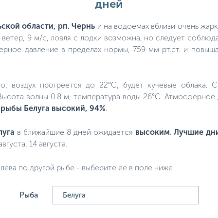
дней
ьской области, рп. Чернь
и на водоемах вблизи очень жарк
ветер, 9 м/с, ловля с лодки возможна, но следует соблюд
ерное давление в пределах нормы, 759 мм рт.ст. и повыш
пло, воздух прогреется до 22°C, будет кучевые облака. 
 Высота волны 0.8 м, температура воды 26°C. Атмосферное
 рыбы Белуга высокий, 94%
.
луга
в ближайшие 8 дней ожидается
высоким
.
Лучшие дни
августа, 14 августа.
лева по другой рыбе - выберите ее в поле ниже.
Рыба