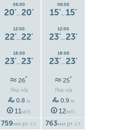
06:00
06:00
06:00
20
20
15
15
12
12
°
°
°
°
°
°
…
…
…
12:00
12:00
12:00
22
22
23
23
24
24
°
°
°
°
°
°
…
…
…
18:00
18:00
18:00
23
23
23
23
24
24
°
°
°
°
°
°
…
…
…
°
°
°
26
25
24
Лед
н/д
Лед
н/д
Лед
н/д
0.8
0.9
0.2
м
м
м
11
12
3
м/с
м/с
м/с
759
763
766
7
мм рт. ст.
мм рт. ст.
мм рт. ст.