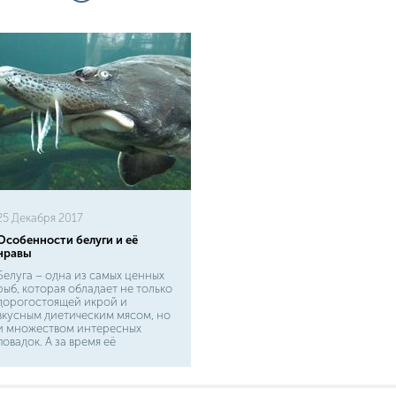
25 Декабря 2017
Особенности белуги и её
нравы
Белуга – одна из самых ценных
рыб, которая обладает не только
дорогостоящей икрой и
вкусным диетическим мясом, но
и множеством интересных
повадок. А за время её
существования, которое
исчисляется миллионами лет,
вокруг этого вида образовалось
несколько интересных легенд. О