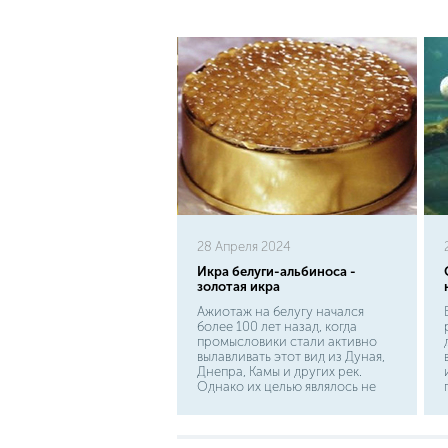
28 Апреля 2024
Икра белуги-альбиноса -
золотая икра
Ажиотаж на белугу начался
более 100 лет назад, когда
промысловики стали активно
вылавливать этот вид из Дуная,
Днепра, Камы и других рек.
Однако их целью являлось не
само мясо, которое, кстати
говоря, обладает очень
интересными вкусовыми
качествами и огромной пользой