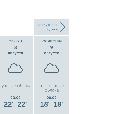
следующие
7 дней
СУББОТА
ВОСКРЕСЕНЬЕ
ПОНЕДЕЛЬНИК
8
9
10
августа
августа
августа
кучевые облака
рассеянные
рассеянные
ку
облака
облака
00:00
00:00
00:00
22
22
18
18
15
15
°
°
°
°
°
°
…
…
…