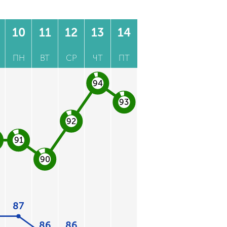
10
11
12
13
14
ПН
ВТ
СР
ЧТ
ПТ
94
93
92
91
90
87
86
86