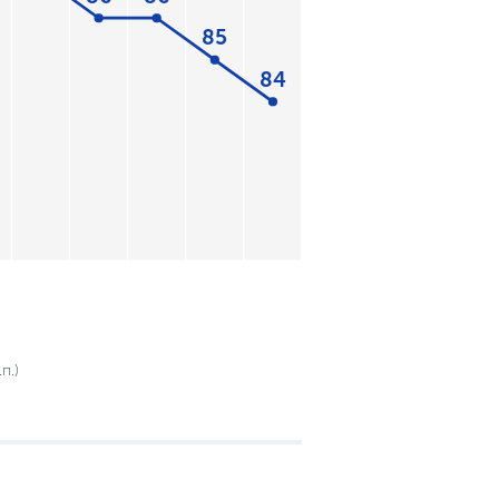
85
84
п.)