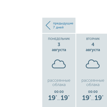
предыдущие
7 дней
ВОСКРЕСЕНЬЕ
ПОНЕДЕЛЬНИК
ВТОРНИК
2
3
4
августа
августа
августа
низкая
рассеянные
рассеянные
ь
облачность
облака
облака
00:00
00:00
00:00
6
16
16
19
19
19
19
°
°
°
°
°
°
°
…
…
…