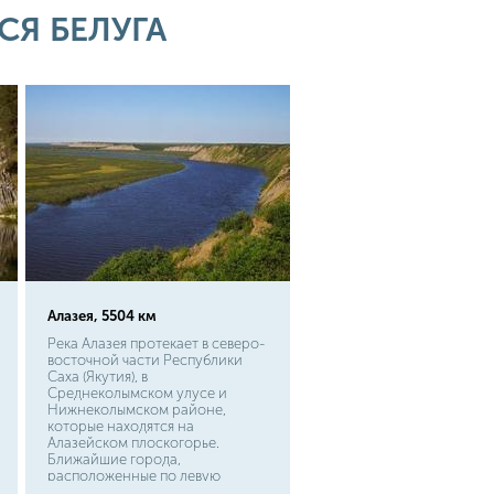
Я БЕЛУГА
Алазея, 5504 км
Река Алазея протекает в северо-
восточной части Республики
Саха (Якутия), в
Среднеколымском улусе и
Нижнеколымском районе,
которые находятся на
Алазейском плоскогорье.
Ближайшие города,
расположенные по левую
сторону от реки – Русское