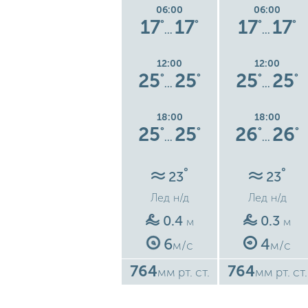
06:00
06:00
06:00
4
15
15
17
17
17
17
°
°
°
°
°
°
°
…
…
…
12:00
12:00
12:00
4
27
27
25
25
25
25
°
°
°
°
°
°
°
…
…
…
18:00
18:00
18:00
5
28
28
25
25
26
26
°
°
°
°
°
°
°
…
…
…
°
°
°
22
23
23
Лед
н/д
Лед
н/д
Лед
н/д
0.7
0.4
0.3
м
м
м
9
6
4
с
м/с
м/с
м/с
764
764
764
ст.
мм рт. ст.
мм рт. ст.
мм рт. ст.