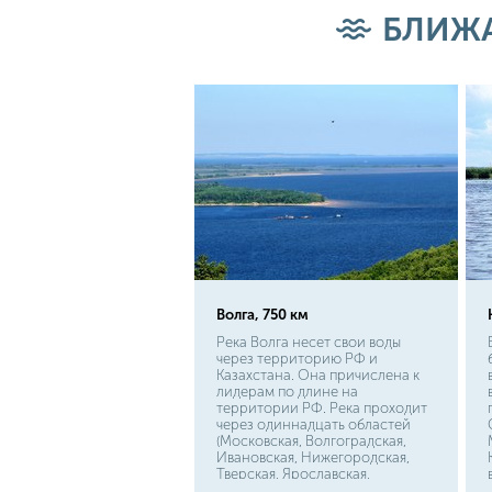
для организма, а икра этой
БЛИЖА
рыбы. Белуга, относясь к
семейству осетровых, мечет
чёрные икринки, традиционно
считающиеся одними из самых
дорогих в мире.
Волга, 750 км
Река Волга несет свои воды
через территорию РФ и
Казахстана. Она причислена к
лидерам по длине на
территории РФ. Река проходит
через одиннадцать областей
(Московская, Волгоградская,
Ивановская, Нижегородская,
Тверская, Ярославская,
Костромская, Ульяновская,