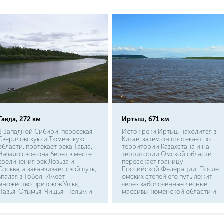
Тавда, 272 км
Иртыш, 671 км
В Западной Сибири, пересекая
Исток реки Иртыш находится в
Свердловскую и Тюменскую
Китае, затем он протекает по
области, протекает река Тавда.
территории Казахстана и на
Начало свое она берет в месте
территории Омской области
соединения рек Лозьва и
пересекает границу
Сосьва, а заканчивает свой путь,
Российской Федерации. После
впадая в Тобол. Имеет
омских степей его путь лежит
множество притоков Ушья,
через заболоченные лесные
Павья, Отымья, Чишья, Пелым и
массивы Тюменской области и
другие. Береговая линия
Ханты-Мансийского
довольно плотно застроена
автономного округа, где он
населенными пунктами.
впадает в реку Обь ниже города
Ханты-Мансийска. На берегах