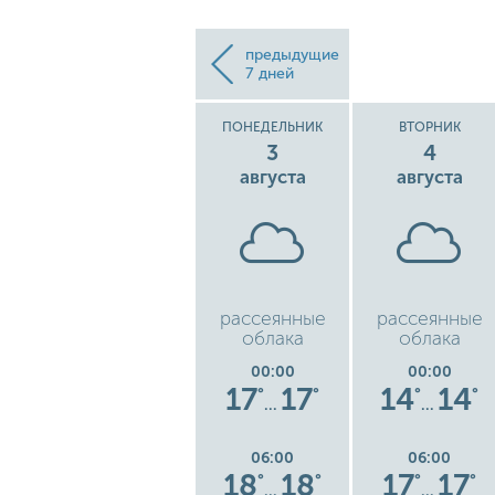
предыдущие
7 дней
ВОСКРЕСЕНЬЕ
ПОНЕДЕЛЬНИК
ВТОРНИК
2
3
4
августа
августа
августа
дь
легкий ливень
рассеянные
рассеянные
облака
облака
00:00
00:00
00:00
6
14
14
17
17
14
14
°
°
°
°
°
°
°
…
…
…
06:00
06:00
06:00
15
15
18
18
17
17
°
°
°
°
°
°
°
…
…
…