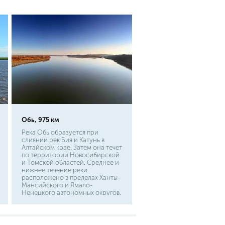
Обь, 975 км
Река Обь образуется при
слиянии рек Бия и Катунь в
Алтайском крае. Затем она течет
по территории Новосибирской
и Томской областей. Среднее и
нижнее течение реки
расположено в пределах Ханты-
Мансийского и Ямало-
Ненецкого автономных округов.
Впадает река в Обскую губу
Карского моря. На берегах этой
реки стоят крупные сибирские
города: Барнаул, Новосибирск,