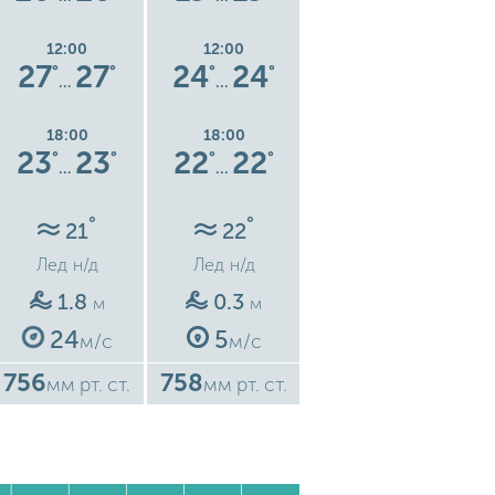
12:00
12:00
12:00
27
27
24
24
21
21
°
°
°
°
°
°
…
…
…
18:00
18:00
18:00
23
23
22
22
18
18
°
°
°
°
°
°
…
…
…
°
°
°
21
22
23
Лед
н/д
Лед
н/д
Лед
н/д
1.8
0.3
0.1
м
м
м
24
5
1
м/с
м/с
м/с
756
758
758
7
мм рт. ст.
мм рт. ст.
мм рт. ст.