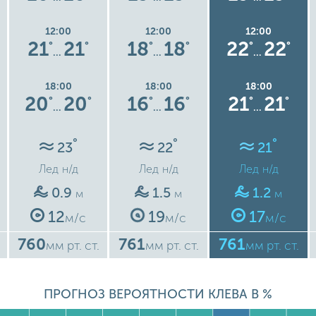
12:00
12:00
12:00
21
21
18
18
22
22
°
°
°
°
°
°
…
…
…
18:00
18:00
18:00
20
20
16
16
21
21
°
°
°
°
°
°
…
…
…
°
°
°
23
22
21
Лед
н/д
Лед
н/д
Лед
н/д
0.9
1.5
1.2
м
м
м
12
19
17
м/с
м/с
м/с
760
761
761
мм рт. ст.
мм рт. ст.
мм рт. ст.
ПРОГНОЗ ВЕРОЯТНОСТИ КЛЕВА В %