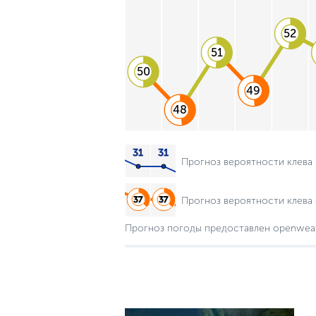
52
51
50
49
48
Прогноз вероятности клева
Прогноз вероятности клева 
Прогноз погоды предоставлен openwea