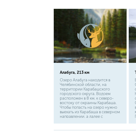
украшенное костными
щитиками. Серповидный
мощный хвост помогает ему с
легкостью преодолевать любые
расстояния и глубины. У рта
традиционно растут усики,
которые помогают собирать
донный корм. Гребенчатая
спина придает ему солидный
вид.
Алабуга, 213 км
Озеро Алабуга находится в
Челябинской области, на
территории Карабашского
городского округа. Водоем
расположен в 8 км. к северо-
востоку от окраины Карабаша.
Чтобы попасть на озеро нужно
выехать из Карабаша в северном
направлении, а далее с
автодороги Карабаш-Кыштым
есть съезд направо, на
грунтовую дорогу, по которой
через 2 км. можно приехать к