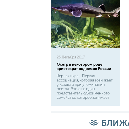
25 Декабря 2017
Осетр в некотором роде
аристократ водоемов России
Черная икра... Первая
ассоциация, которая возникает
у каждого при упоминании
осетра. Это еще один
представитель одноименного
семейства, которое занимает
"королевский трон" в рыбном
мире. Осетр в некотором роде
походит на аристократа, как по
стройному и особенному
внешнему виду, так и по
БЛИЖ
грациозному передвижению в
воде. Тело у него удлиненное,