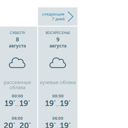
следующие
7 дней
СУББОТА
ВОСКРЕСЕНЬЕ
ПОНЕДЕЛЬНИК
8
9
10
августа
августа
августа
рассеянные
кучевые облака
кучевые облака
ку
облака
00:00
00:00
00:00
19
19
19
19
17
17
°
°
°
°
°
°
…
…
…
06:00
06:00
06:00
20
20
19
19
18
18
°
°
°
°
°
°
…
…
…