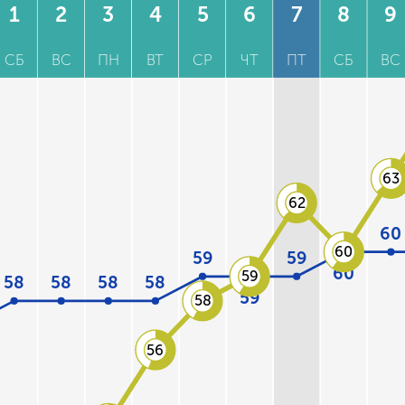
1
2
3
4
5
6
7
8
9
СБ
ВС
ПН
ВТ
СР
ЧТ
ПТ
СБ
ВС
63
62
60
60
59
59
60
59
58
58
58
58
59
58
56