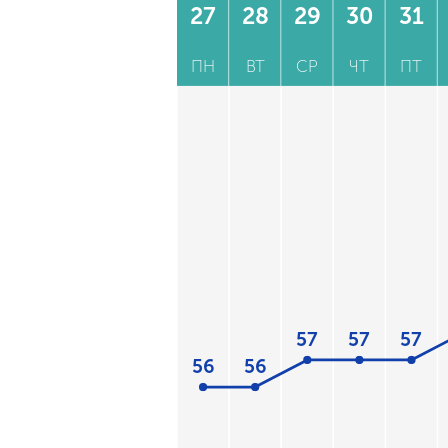
27
28
29
30
31
ПН
ВТ
СР
ЧТ
ПТ
57
57
57
56
56