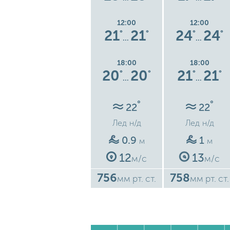
12:00
12:00
12:00
6
17
17
21
21
24
24
°
°
°
°
°
°
°
…
…
…
18:00
18:00
18:00
17
17
20
20
21
21
°
°
°
°
°
°
°
…
…
…
°
°
°
23
22
22
Лед
н/д
Лед
н/д
Лед
н/д
1
0.9
1
м
м
м
14
12
13
с
м/с
м/с
м/с
752
756
758
ст.
мм рт. ст.
мм рт. ст.
мм рт. ст.