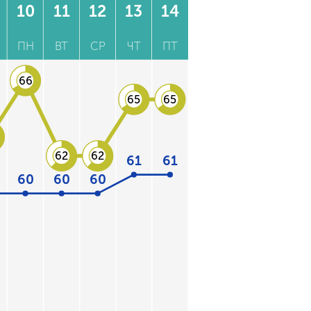
10
11
12
13
14
ПН
ВТ
СР
ЧТ
ПТ
66
65
65
62
62
61
61
60
60
60