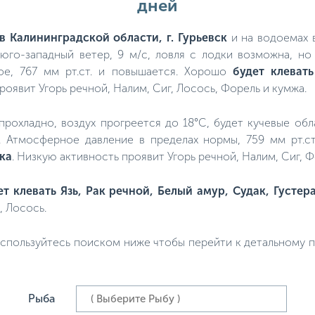
дней
в Калининградской области, г. Гурьевск
и на водоемах в
юго-западный ветер, 9 м/с, ловля с лодки возможна, н
е, 767 мм рт.ст. и повышается. Хорошо
будет клевать
роявит Угорь речной, Налим, Сиг, Лосось, Форель и кумжа.
, прохладно, воздух прогреется до 18°C, будет кучевые об
а. Атмосферное давление в пределах нормы, 759 мм рт.с
ка
. Низкую активность проявит Угорь речной, Налим, Сиг, Ф
ет клевать Язь, Рак речной, Белый амур, Судак, Густер
, Лосось.
спользуйтесь поиском ниже чтобы перейти к детальному пр
Рыба