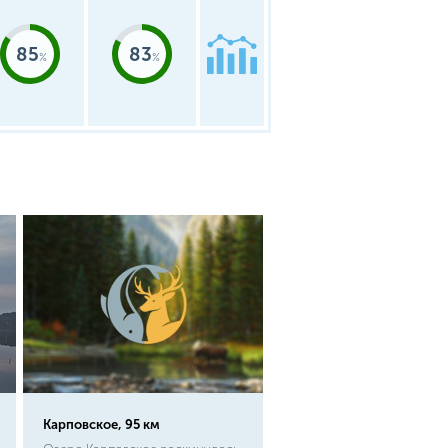
85
83
Карповское, 95 км