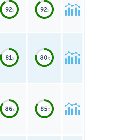
92
92
81
80
86
85