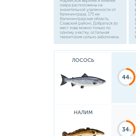
Марийское верхнее и нижнее
озера расположены на
значительной удаленности от
Калининграда, 175 км
(Калининградская область,
Славский район). Добраться до
мест лова можно только по
одному участку, остальная
территория сильно заболочена.
Они входят в состав Куршского
залива, имеют множество
протоков и речушек. Проехать к
водоемам без паспорта
ЛОСОСЬ
невозможно, перед поселком
Мостовое есть пограничный
пункт, пропуск выдается только
зарегистрированным местным
44
жителям, или их гостям при
наличии разрешения
полученного в г. Советске в
погранотряде. После г. Славска
и п. Верхний Бисер, проезжайте
канал Матросовка, держите путь
на поселок Хрустальный до
мостика. Оттуда остается пара
НАЛИМ
километров пешком.
34