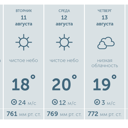
ВТОРНИК
СРЕДА
ЧЕТВЕРГ
11
12
13
августа
августа
августа
а
чистое небо
чистое небо
низкая
облачность
°
°
°
18
20
19
24
12
3
м/с
м/с
м/с
761
769
772
.
мм рт. ст.
мм рт. ст.
мм рт. ст.