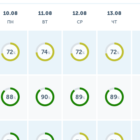
10.08
11.08
12.08
13.08
ПН
ВТ
СР
ЧТ
72
74
72
72
88
90
89
89