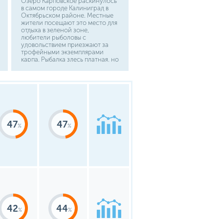
Озеро Карповское раскинулось
в самом городе Калиниград в
Октябрьском районе. Местные
жители посещают это место для
отдыха в зеленой зоне,
любители рыболовы с
удовольствием приезжают за
трофейными экземплярами
карпа. Рыбалка здесь платная, но
стоит тех денег, что вы
заплатите. Добраться можно на
общественном транспорте.
47
47
42
44