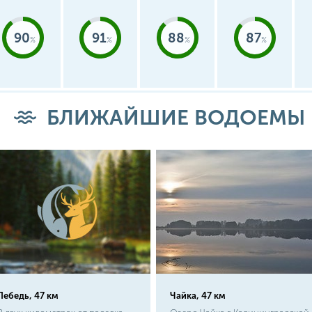
90
91
88
87
БЛИЖАЙШИЕ ВОДОЕМЫ
Лебедь, 47 км
Чайка, 47 км