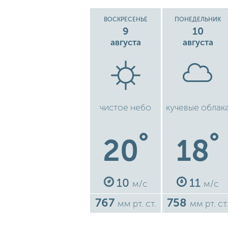
ВОСКРЕСЕНЬЕ
ПОНЕДЕЛЬНИК
9
10
августа
августа
чистое небо
кучевые облак
°
°
20
18
10
11
м/с
м/с
767
758
мм рт. ст.
мм рт. ст