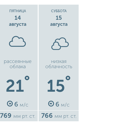
ПЯТНИЦА
СУББОТА
14
15
августа
августа
рассеянные
низкая
облака
облачность
°
°
21
15
6
6
м/с
м/с
769
766
мм рт. ст.
мм рт. ст.