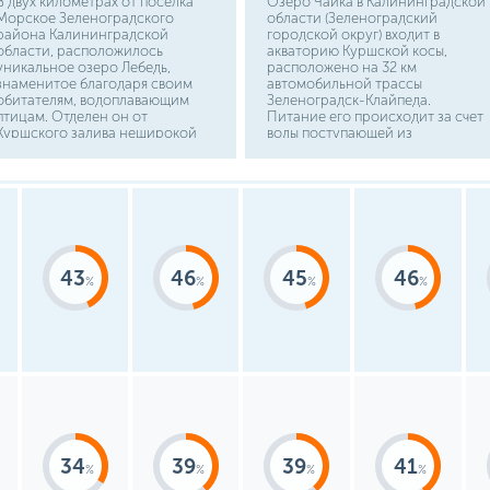
В двух километрах от поселка
Озеро Чайка в Калининградской
Морское Зеленоградского
области (Зеленоградский
района Калининградской
городской округ) входит в
области, расположилось
акваторию Куршской косы,
уникальное озеро Лебедь,
расположено на 32 км
знаменитое благодаря своим
автомобильной трассы
обитателям, водоплавающим
Зеленоградск-Клайпеда.
птицам. Отделен он от
Питание его происходит за счет
Куршского залива неширокой
воды поступающей из
косой. Вода в нем пресная,
Куршского залива по мелким
питание водоем получает за
протокам и ключам, бьющим из-
счет бьющих подземных ключей.
под земли на дне. Доехать
Добраться можно на
можно на общественном или
общественном транспорте от
личном транспорте.
Калининграда до Морского, или
на личном транспорте через
Зеленоградск.
43
46
45
46
34
39
39
41