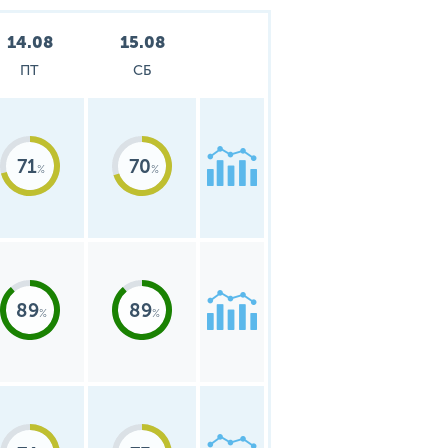
14.08
15.08
ПТ
СБ
71
70
89
89