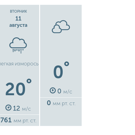
ВТОРНИК
11
августа
°
легкая изморось
0
°
20
0
м/с
0
мм рт. ст.
12
м/с
761
мм рт. ст.