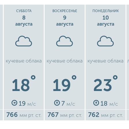
СУББОТА
ВОСКРЕСЕНЬЕ
ПОНЕДЕЛЬНИК
8
9
10
августа
августа
августа
кучевые облака
кучевые облака
кучевые облака
°
°
°
18
19
23
19
7
18
м/с
м/с
м/с
766
767
762
.
мм рт. ст.
мм рт. ст.
мм рт. ст.