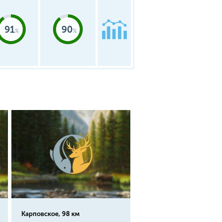
91
90
Карповское, 98 км