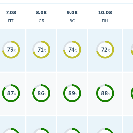
7.08
8.08
9.08
10.08
ПТ
СБ
ВС
ПН
73
71
74
72
87
86
89
88