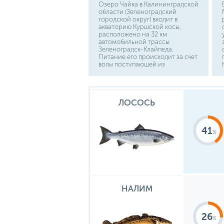
Озеро Чайка в Калининградской
области (Зеленоградский
городской округ) входит в
акваторию Куршской косы,
расположено на 32 км
автомобильной трассы
Зеленоградск-Клайпеда.
Питание его происходит за счет
воды поступающей из
Куршского залива по мелким
протокам и ключам, бьющим из-
под земли на дне. Доехать
можно на общественном или
ЛОСОСЬ
личном транспорте.
41
НАЛИМ
26