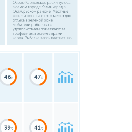
Озеро Карповское раскинулось
в самом городе Калиниград в
Октябрьском районе. Местные
жители посещают это место для
отдыха в зеленой зоне,
любители рыболовы с
удовольствием приезжают за
трофейными экземплярами
карпа. Рыбалка здесь платная, но
стоит тех денег, что вы
заплатите. Добраться можно на
общественном транспорте.
46
47
39
41