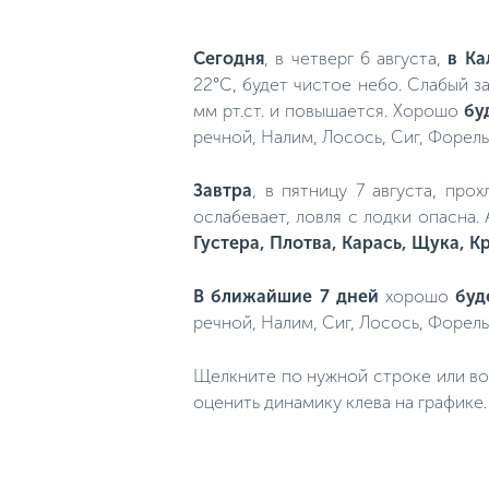
Сегодня
, в четверг 6 августа,
в Ка
22°C, будет чистое небо. Слабый з
мм рт.ст. и повышается. Хорошо
бу
речной, Налим, Лосось, Сиг, Форель
Завтра
, в пятницу 7 августа, про
ослабевает, ловля с лодки опасна.
Густера, Плотва, Карась, Щука, 
В ближайшие 7 дней
хорошо
буд
речной, Налим, Сиг, Лосось, Форель
Щелкните по нужной строке или во
оценить динамику клева на графике.