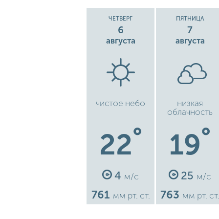
ЧЕТВЕРГ
ПЯТНИЦА
6
7
августа
августа
чистое небо
низкая
облачность
°
°
22
19
4
25
м/с
м/с
761
763
мм рт. ст.
мм рт. ст