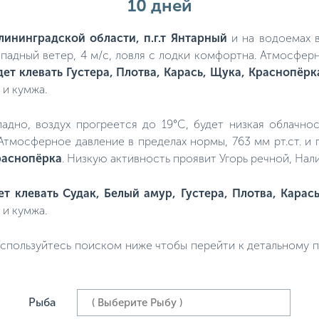
10 дней
лининградской области, п.г.т Янтарный
и на водоемах в
ападный ветер, 4 м/с, ловля с лодки комфортна. Атмосфер
дет клевать Густера, Плотва, Карась, Щука, Краснопёрк
 и кумжа.
хладно, воздух прогреется до 19°C, будет низкая облачнос
 Атмосферное давление в пределах нормы, 763 мм рт.ст. 
Краснопёрка
. Низкую активность проявит Угорь речной, Нали
ет клевать Судак, Белый амур, Густера, Плотва, Карас
 и кумжа.
спользуйтесь поиском ниже чтобы перейти к детальному пр
Рыба