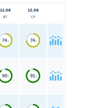
11.08
12.08
ВТ
СР
74
74
90
91