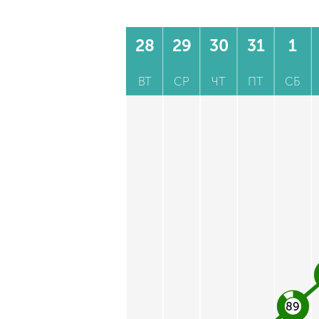
28
29
30
31
1
ВТ
СР
ЧТ
ПТ
СБ
89