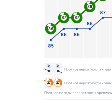
88
87
87
87
86
86
86
86
85
Прогноз вероятности клева
Прогноз вероятности клева 
Прогноз погоды предоставлен openwea