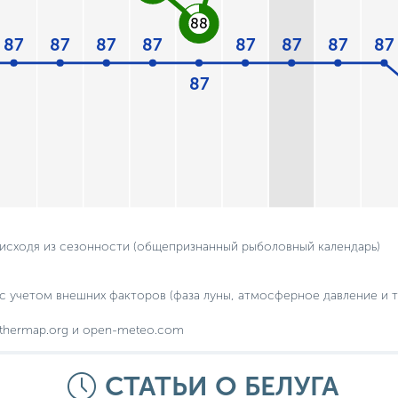
88
87
87
87
87
87
87
87
87
87
 исходя из сезонности (общепризнанный рыболовный календарь)
с учетом внешних факторов (фаза луны, атмосферное давление и т.
thermap.org и open-meteo.com
СТАТЬИ О БЕЛУГА