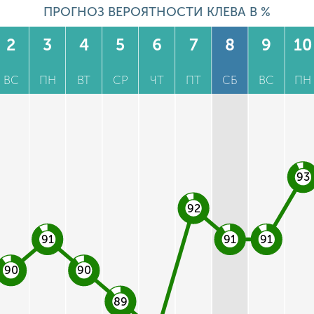
ПРОГНОЗ ВЕРОЯТНОСТИ КЛЕВА В %
2
3
4
5
6
7
8
9
10
ВС
ПН
ВТ
СР
ЧТ
ПТ
СБ
ВС
ПН
93
92
91
91
91
90
90
89