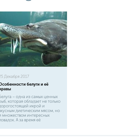
25 Декабря 2017
Особенности белуги и её
нравы
Белуга – одна из самых ценных
рыб, которая обладает не только
дорогостоящей икрой и
вкусным диетическим мясом, но
и множеством интересных
повадок. А за время её
существования, которое
исчисляется миллионами лет,
вокруг этого вида образовалось
несколько интересных легенд. О