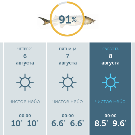
91
%
ЧЕТВЕРГ
ПЯТНИЦА
СУББОТА
6
7
8
августа
августа
августа
чистое небо
чистое небо
чистое небо
00:00
00:00
00:00
10
10
6.6
6.6
8.5
9.6
°
°
°
°
°
°
…
…
…