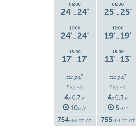
06:00
06:00
06:00
6
22
22
24
24
25
25
°
°
°
°
°
°
°
…
…
…
12:00
12:00
12:00
5
23
23
24
24
19
19
°
°
°
°
°
°
°
…
…
…
18:00
18:00
18:00
9
19
19
17
17
13
13
°
°
°
°
°
°
°
…
…
…
°
°
°
25
24
24
Лед
н/д
Лед
н/д
Лед
н/д
0.4
0.7
0.3
м
м
м
6
10
5
с
м/с
м/с
м/с
751
754
755
ст.
мм рт. ст.
мм рт. ст.
мм рт. ст.