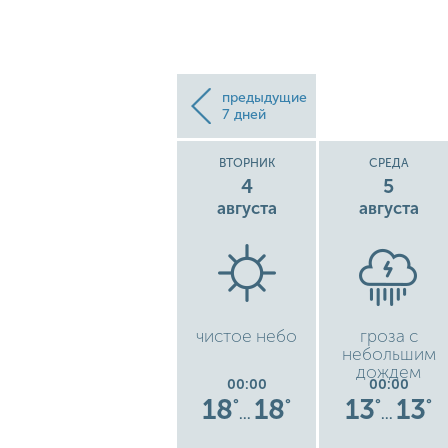
предыдущие
7 дней
Е
ПОНЕДЕЛЬНИК
ВТОРНИК
СРЕДА
3
4
5
августа
августа
августа
ака
легкая изморось
чистое небо
гроза с
небольшим
дождем
00:00
00:00
00:00
8
18
18
18
18
13
13
°
°
°
°
°
°
°
…
…
…