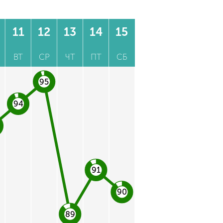
11
12
13
14
15
ВТ
СР
ЧТ
ПТ
СБ
95
94
91
90
89