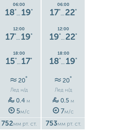
06:00
06:00
06:00
18
19
17
22
20
20
°
°
°
°
°
°
…
…
…
12:00
12:00
12:00
17
19
19
22
19
23
°
°
°
°
°
°
…
…
…
18:00
18:00
18:00
15
17
18
19
18
19
°
°
°
°
°
°
…
…
…
°
°
°
20
20
21
Лед
н/д
Лед
н/д
Лед
н/д
0.4
0.5
0.9
м
м
м
5
7
13
м/с
м/с
м/с
752
753
753
7
мм рт. ст.
мм рт. ст.
мм рт. ст.