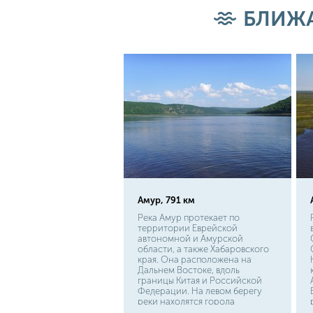
для организма, а икра этой
БЛИЖА
рыбы. Белуга, относясь к
семейству осетровых, мечет
чёрные икринки, традиционно
считающиеся одними из самых
дорогих в мире.
Амур, 791 км
Река Амур протекает по
территории Еврейской
автономной и Амурской
области, а также Хабаровского
края. Она расположена на
Дальнем Востоке, вдоль
границы Китая и Российской
Федерации. На левом берегу
реки находятся города
Благовещенск, Комсомольск-