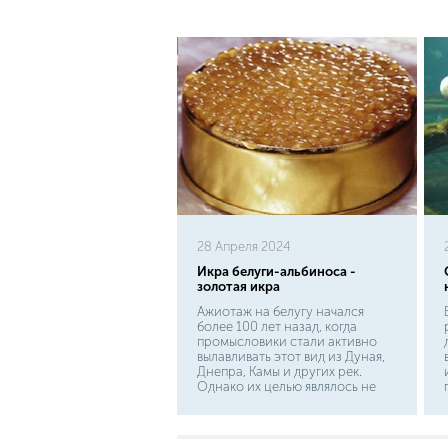
28 Апреля 2024
Икра белуги-альбиноса -
золотая икра
Ажиотаж на белугу начался
более 100 лет назад, когда
промысловики стали активно
вылавливать этот вид из Дуная,
Днепра, Камы и других рек.
Однако их целью являлось не
само мясо, которое, кстати
говоря, обладает очень
интересными вкусовыми
качествами и огромной пользой