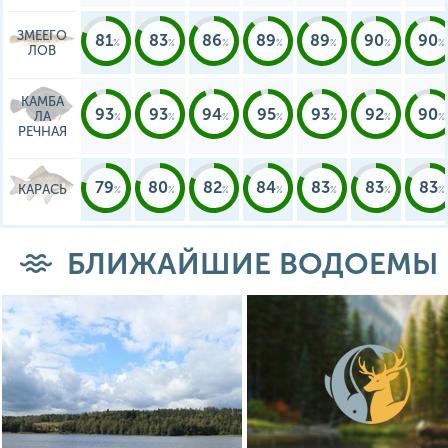
ЗМЕЕГО
81
83
86
89
89
90
90
ЛОВ
КАМБА
93
93
94
95
93
92
90
ЛА
РЕЧНАЯ
79
80
82
84
83
83
83
КАРАСЬ
БЛИЖАЙШИЕ ВОДОЕМЫ