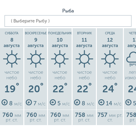
Рыба
СУББОТА
ВОСКРЕСЕНЬЕ
ПОНЕДЕЛЬНИК
ВТОРНИК
СРЕДА
ЧЕТ
8
9
10
11
12
1
августа
августа
августа
августа
августа
авг
чистое
чистое
чистое
чистое
чистое
лег
небо
небо
небо
небо
небо
измо
°
°
°
°
°
19
20
22
22
24
2
8
7
5
8
14
м/с
м/с
м/с
м/с
м/с
760
760
760
758
757
75
мм
мм
мм
мм
мм рт.
рт. ст.
рт. ст.
рт. ст.
рт. ст.
ст.
рт.