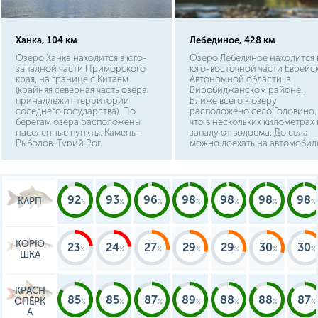
Ханка, 104 км
Лебединое, 428 км
Озеро Ханка находится в юго-
Озеро Лебединое находится 
западной части Приморского
юго-восточной части Еврейс
края, на границе с Китаем
Автономной области, в
(крайняя северная часть озера
Биробиджанском районе.
принадлежит территории
Ближе всего к озеру
соседнего государства). По
расположено село Головино,
берегам озера расположены
что в нескольких километрах 
населенные пункты: Камень-
западу от водоема. До села
Рыболов, Турий Рог,
можно доехать на автомобиле
Новониколаевка. Проехать на
далее по грунтовой дороге
водоем можно по автотрассе
можно попасть на само озеро
Владивосток – Турий Рог,
Расстояние от Биробиджана 
преодолев 270 км. на машине
Головино составляет около 7
или доехать до озера на
км.
92
93
96
98
98
98
98
КАРП
рейсовом автобусе из
Владивостока или Уссурийска.
КОРЮ
23
24
27
29
29
30
30
ШКА
КРАСН
85
85
87
89
88
88
87
ОПЁРК
А