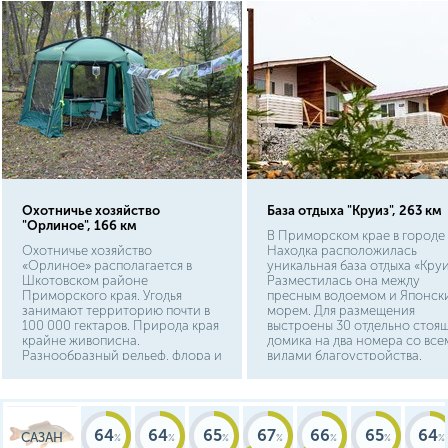
Охотничье хозяйство
База отдыха "Круиз", 263 км
"Орлиное", 166 км
В Приморском крае в городе
Охотничье хозяйство
Находка расположилась
«Орлиное» располагается в
уникальная база отдыха «Круи
Шкотовском районе
Разместилась она между
Приморского края. Угодья
пресным водоемом и Японск
занимают территорию почти в
морем. Для размещения
100 000 гектаров. Природа края
выстроены 30 отдельно стоя
крайне живописна.
домика на два номера со все
Разнообразный рельеф, флора и
видами благоустройства.
фауна привлекает тысячи
туристов в это место.
64
64
65
67
66
65
64
САЗАН