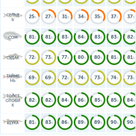
СЕЛЬД
25
27
31
34
35
37
37
Ь
81
81
83
84
83
83
82
СОМ
72
73
77
80
80
81
81
СУДАК
ТАЙМЕ
69
69
72
74
73
74
73
НЬ
ТОЛСТ
82
82
84
86
85
85
84
ОЛОБИ
К
81
83
86
89
89
90
90
ЩУКА