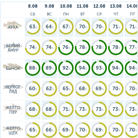
8.08
9.08
10.08
11.08
12.08
13.08
14.0
СБ
ВС
ПН
ВТ
СР
ЧТ
ПТ
63
64
67
70
70
71
71
АУХА
БЕЛЫЙ
74
74
76
78
78
78
77
АМУР
88
89
92
94
93
94
94
БЫЧОК
ВЕРХОГ
60
62
65
68
69
70
70
ЛЯД
ЖЕЛТО
68
68
71
73
73
73
73
ПЕР
ЖЕЛТО
65
66
69
70
69
70
70
ЩЁК