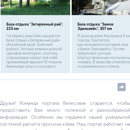
База отдыха "Затерянный рай",
База отдыха "Замок
225 км
Эдельвейс", 307 км
На берегу реки Бия находится
В долине реки Кондома в 6 км
база отдыха «Затерянный рай»
города Таштагола
(Алтайский край, Бийский
расположился гостевой дом
район). Уютные домики разной
«Замок Эдельвейс». Гостям
ценовой категории, поэтому
предложат уютные
отдыхающие найдут для себя
благоустроенные гостиничн
приемлемый вариант.В тишине
номера. В качестве спокойно
березовых рощ и соснового
и размеренного отдыха
бора можно отдохнуть от
воспользуйтесь услугами СП
городского ритма и суеты.
комплекса, пантовым ваннами
тихими посиделками с
шашлыком на вернаде,
кедровыми купелями.
Друзья! Команда портала Велесовик старается, чтобы
предоставить Вам много полезной и разнообразной
информации. Особенно мы гордимся нашей уникальной
системой расчёта прогноза клёва. Наш портал работает на