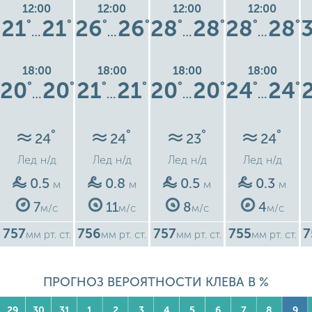
12:00
12:00
12:00
12:00
21
21
26
26
28
28
28
28
°
°
°
°
°
°
°
°
…
…
…
…
18:00
18:00
18:00
18:00
20
20
21
21
20
20
24
24
°
°
°
°
°
°
°
°
…
…
…
…
°
°
°
°
24
24
23
24
Лед
н/д
Лед
н/д
Лед
н/д
Лед
н/д
0.5
0.8
0.5
0.3
м
м
м
м
7
11
8
4
м/с
м/с
м/с
м/с
757
756
757
755
7
мм рт. ст.
мм рт. ст.
мм рт. ст.
мм рт. ст.
ПРОГНОЗ ВЕРОЯТНОСТИ КЛЕВА В %
29
30
31
1
2
3
4
5
6
7
8
9