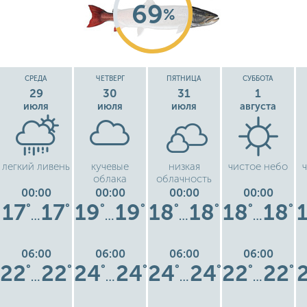
69
%
СРЕДА
ЧЕТВЕРГ
ПЯТНИЦА
СУББОТА
29
30
31
1
июля
июля
июля
августа
легкий ливень
кучевые
низкая
чистое небо
облака
облачность
00:00
00:00
00:00
00:00
17
17
19
19
18
18
18
18
°
°
°
°
°
°
°
°
…
…
…
…
06:00
06:00
06:00
06:00
22
22
24
24
24
24
22
22
°
°
°
°
°
°
°
°
…
…
…
…