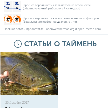
Прогноз вероятности клева исходя из сезонности
(общепризнанный рыболовный календарь)
Прогноз вероятности клева с учетом внешних факторов
(фаза луны, атмосферное давление и т.п.)
Прогноз погоды предоставлен openweathermap.org и open-meteo.com
СТАТЬИ О ТАЙМЕНЬ
25 Декабря 2017