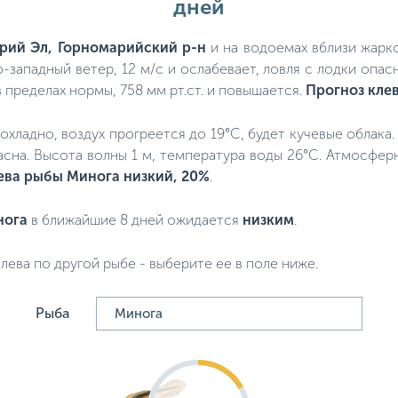
дней
рий Эл, Горномарийский р-н
и на водоемах вблизи жарко
-западный ветер, 12 м/с и ослабевает, ловля с лодки опасн
 пределах нормы, 758 мм рт.ст. и повышается.
Прогноз кле
прохладно, воздух прогреется до 19°C, будет кучевые облака
пасна. Высота волны 1 м, температура воды 26°C. Атмосфер
ева рыбы Минога низкий, 20%
.
нога
в ближайшие 8 дней ожидается
низким
.
лева по другой рыбе - выберите ее в поле ниже.
Рыба