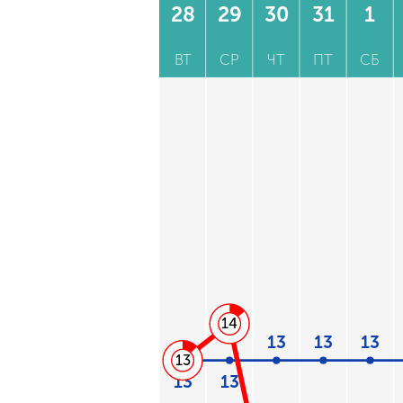
28
29
30
31
1
ВТ
СР
ЧТ
ПТ
СБ
14
13
13
13
13
13
13