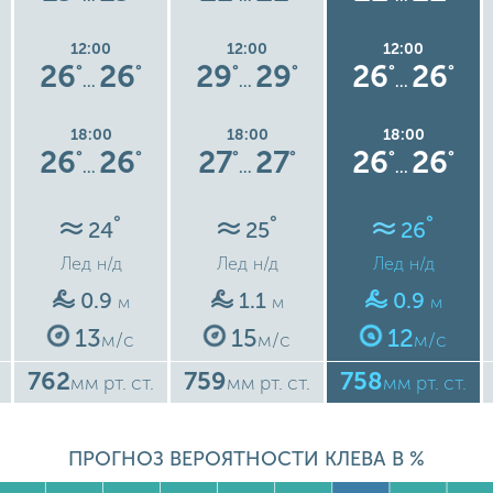
12:00
12:00
12:00
26
26
29
29
26
26
°
°
°
°
°
°
…
…
…
18:00
18:00
18:00
26
26
27
27
26
26
°
°
°
°
°
°
…
…
…
°
°
°
24
25
26
Лед
н/д
Лед
н/д
Лед
н/д
0.9
1.1
0.9
м
м
м
13
15
12
м/с
м/с
м/с
762
759
758
мм рт. ст.
мм рт. ст.
мм рт. ст.
ПРОГНОЗ ВЕРОЯТНОСТИ КЛЕВА В %