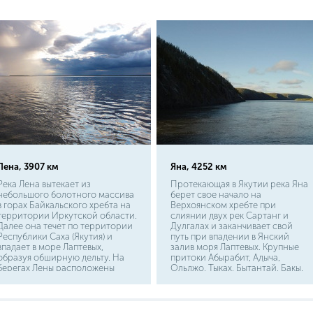
Лена, 3907 км
Яна, 4252 км
Река Лена вытекает из
Протекающая в Якутии река Яна
небольшого болотного массива
берет свое начало на
в горах Байкальского хребта на
Верхоянском хребте при
территории Иркутской области.
слиянии двух рек Сартанг и
Далее она течет по территории
Дулгалах и заканчивает свой
Республики Саха (Якутия) и
путь при впадении в Янский
впадает в море Лаптевых,
залив моря Лаптевых. Крупные
образуя обширную дельту. На
притоки Абырабит, Адыча,
берегах Лены расположены
Ольджо, Тыках, Бытантай, Бакы.
сибирские города: Усть-Кут,
Береговая линия мало заселена,
Киренск, Ленск, Олёкминск,
имеется несколько пристаней.
Якутск. Других населенных
пунктов очень мало, и можно