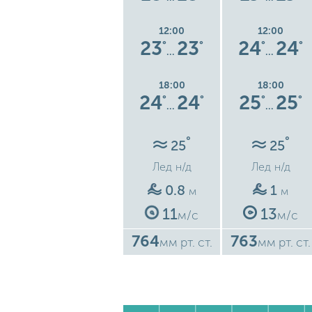
12:00
12:00
12:00
6
23
23
23
23
24
24
°
°
°
°
°
°
°
…
…
…
18:00
18:00
18:00
7
24
24
24
24
25
25
°
°
°
°
°
°
°
…
…
…
°
°
°
25
25
25
Лед
н/д
Лед
н/д
Лед
н/д
1.1
0.8
1
м
м
м
15
11
13
с
м/с
м/с
м/с
761
764
763
ст.
мм рт. ст.
мм рт. ст.
мм рт. ст.