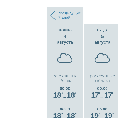
предыдущие
7 дней
Е
ПОНЕДЕЛЬНИК
ВТОРНИК
СРЕДА
3
4
5
августа
августа
августа
гроза с
рассеянные
рассеянные
ь
небольшим
облака
облака
дождем
00:00
00:00
00:00
0
22
22
18
18
17
17
°
°
°
°
°
°
°
…
…
…
06:00
06:00
06:00
0
21
21
18
18
19
19
°
°
°
°
°
°
°
…
…
…