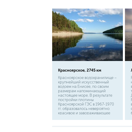
угревидным телом без чешуи.
Окраска у нее традиционная:
темная спина и белесое брюхо.
Но самое впечатляющее в
миноге, это, конечно, рот.
Красноярское, 2745 км
Красноярское водохранилище –
крупнейший искусственный
водоем на Енисее, по своим
размерам напоминающий
настоящее море. В результате
постройки плотины
Красноярской ГЭС в 1967-1970
гг. образовалось невероятно
красивое и завораживающее
водохранилище. Недалеко от
водоема находится город
Абакан. Добраться до него
можно из Красноярска на