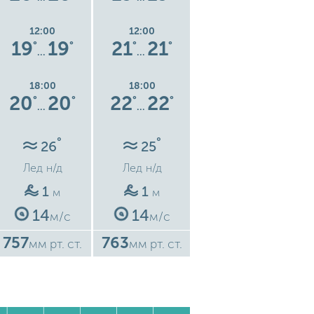
12:00
12:00
12:00
19
19
21
21
24
24
°
°
°
°
°
°
…
…
…
18:00
18:00
18:00
20
20
22
22
24
24
°
°
°
°
°
°
…
…
…
°
°
°
26
25
24
Лед
н/д
Лед
н/д
Лед
н/д
1
1
0.9
м
м
м
14
14
13
м/с
м/с
м/с
757
763
761
7
мм рт. ст.
мм рт. ст.
мм рт. ст.