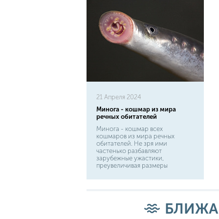
21 Апреля 2024
Минога - кошмар из мира
речных обитателей
Минога - кошмар всех
кошмаров из мира речных
обитателей. Не зря ими
частенько разбавляют
зарубежные ужастики,
преувеличивая размеры
существа до роста человека, а
то и больше. И если вам
неприятны какие-то мелкие
пиявки, то поймав однажды
миногу, вы вряд ли пожелаете
БЛИЖА
искупаться в местной реке.
Минога - это паразит с длинным