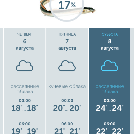
17
%
ЧЕТВЕРГ
ПЯТНИЦА
СУББОТА
6
7
8
августа
августа
августа
рассеянные
кучевые облака
рассеянные
облака
облака
00:00
00:00
00:00
18
18
20
20
24
24
°
°
°
°
°
°
…
…
…
06:00
06:00
06:00
19
19
21
21
22
22
°
°
°
°
°
°
…
…
…