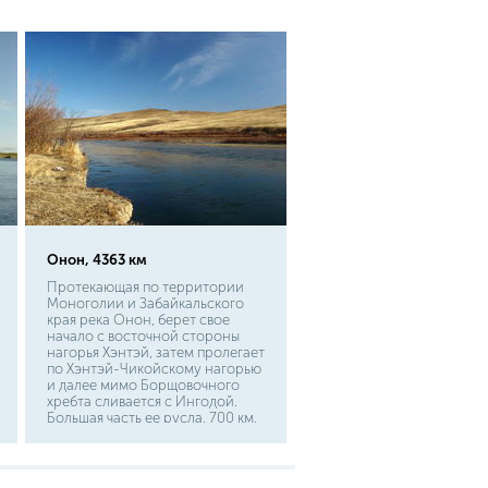
Онон, 4363 км
Протекающая по территории
Моноголии и Забайкальского
края река Онон, берет свое
начало с восточной стороны
нагорья Хэнтэй, затем пролегает
по Хэнтэй-Чикойскому нагорью
и далее мимо Борщовочного
хребта сливается с Ингодой.
Большая часть ее русла, 700 км,
лежит в Забайкалье. Основными
притоками являются Агуца,
Борзя, Иля, Ага. По береговой
линии есть одна рыболовная