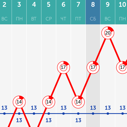
2
3
4
5
6
7
8
9
10
ВС
ПН
ВТ
СР
ЧТ
ПТ
СБ
ВС
ПН
20
17
17
17
14
14
14
13
13
13
13
13
13
13
13
13