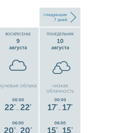
следующие
7 дней
ВОСКРЕСЕНЬЕ
ПОНЕДЕЛЬНИК
ВТОРНИК
9
10
11
августа
августа
августа
кучевые облака
низкая
рассеянные
облачность
облака
00:00
00:00
00:00
22
22
17
17
16
16
°
°
°
°
°
°
…
…
…
06:00
06:00
06:00
20
20
15
15
17
17
°
°
°
°
°
°
…
…
…