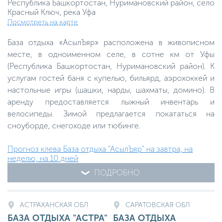
Республика Башкортостан, Нуримановский район, село
Красный Ключ, река Уфа
Посмотреть на карте
База отдыха «АсылЪяр» расположена в живописном
месте, в одноименном селе, в сотне км от Уфы
(Республика Башкортостан, Нуримановский район). К
услугам гостей баня с купелью, бильярд, аэрохоккей и
настольные игры (шашки, нарды, шахматы, домино). В
аренду предоставляется лыжный инвентарь и
велосипеды. Зимой предлагается покататься на
сноуборде, снегоходе или тюбинге.
Прогноз клева База отдыха "АсылЪяр" на завтра, на
неделю, на 10 дней
ПОДРОБНО
АСТРАХАНСКАЯ ОБЛ
САРАТОВСКАЯ ОБЛ
БАЗА ОТДЫХА "АСТРА"
БАЗА ОТДЫХА