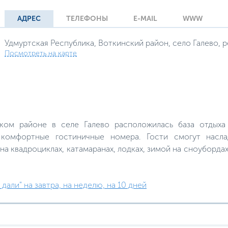
АДРЕС
ТЕЛЕФОНЫ
E-MAIL
WWW
Удмуртская Республика, Воткинский район, село Галево, р
Посмотреть на карте
ком районе в селе Галево расположилась база отдыха
комфортные гостиничные номера. Гости смогут насла
на квадроциклах, катамаранах, лодках, зимой на сноубордах,
дали" на завтра, на неделю, на 10 дней