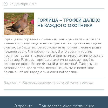
25 Декабря 2017
ГОРЛИЦА – ТРОФЕЙ ДАЛЕКО
НЕ КАЖДОГО ОХОТНИКА
Горлица или горлинка - очень изящная и умная птица. Не зря
именно горлица чаще всего встречалась в русских народных
сказках. Ее бархатистое воркованье наполняет лесные рощи
поздней весной, в середине мая. В это время у горлиц
наступает сезон гнездований, и они начинают активно искать
себе пару. Размеры горлицы аналогичны сизому голубю,
однако ее окрас более блеклый и невзрачный. Пастельные
оттенки серо-алого тела, песочные крылья и пепельное
брюшко - такой наряд обыкновенной горлицы.
Горлица
Распространение и места обитания горлицы
О проекте
Пользовательское соглашение