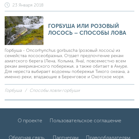
23 Января 2018
ГОРБУША ИЛИ РОЗОВЫЙ
ЛОСОСЬ – СПОСОБЫ ЛОВА
Горбуша - Oncorhynchus gorbuscha (розовый лосось) из
семейства лососеобразных. Отдает предпочтение рекам
азиатского берега (Лена, Колыма, Яна), повсеместно всем
рекам американского побережья, а также обитает в Амуре.
Для нереста выбирает водоемы побережья Тихого океана, а
именно реки, впадающие в Беренговое и Охотское моря.
Горбуша
Способы ловли горбуши
О проекте
Пользовательское соглашение
Обратная связь.
Партнерам
Правообладателям