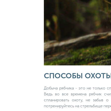
СПОСОБЫ ОХОТЫ
Добыча рябчика - это не только с
Ведь во все времена рябчик счи
спланировать охоту, не забыв о
потренируйтесь на стрельбище пере