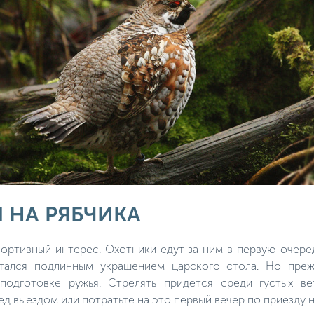
 НА РЯБЧИКА
портивный интерес. Охотники едут за ним в первую очеред
тался подлинным украшением царского стола. Но преж
 подготовке ружья. Стрелять придется среди густых в
д выездом или потратьте на это первый вечер по приезду н