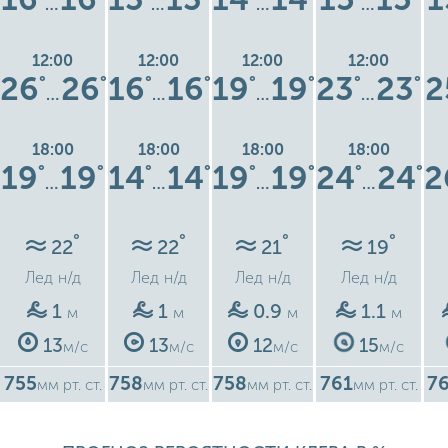
…
…
…
…
12:00
12:00
12:00
12:00
26
26
16
16
19
19
23
23
2
°
°
°
°
°
°
°
°
…
…
…
…
18:00
18:00
18:00
18:00
19
19
14
14
19
19
24
24
2
°
°
°
°
°
°
°
°
…
…
…
…
°
°
°
°
22
22
21
19
Лед
н/д
Лед
н/д
Лед
н/д
Лед
н/д
1
1
0.9
1.1
м
м
м
м
13
13
12
15
м/с
м/с
м/с
м/с
755
758
758
761
7
мм рт. ст.
мм рт. ст.
мм рт. ст.
мм рт. ст.