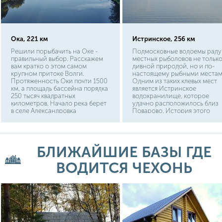
Ока, 221 км
Истринское, 256 км
Решили порыбачить на Оке -
Подмосковные водоемы рад
правильный выбор. Расскажем
местных рыболовов не тольк
вам кратко о этом самом
дивной природой, но и по-
крупном притоке Волги.
настоящему рыбными местам
Протяженность Оки почти 1500
Одним из таких клевых мест
км, а площадь бассейна порядка
является Истринское
250 тысяч квадратных
водохранилище, которое
километров. Начало река берет
удачно расположилось близ
в селе Александровка
Поварово. История этого
Орловской области, протекает
водоема достаточно
по границам Тульской,
тривиальна. С момента своег
Московской, Владимирской и
образования, а именно 1935 г
Нижегородской областей, далее
водохранилище снабжало
БЛИЖАЙШИЕ БАЗЫ ГДЕ
Нижнем Новгороде впадает в
питьевой водой всю Москву.
Волгу. На просторах Оки
Сегодня водоем популярен у
любому рыбаку просто
ВОДИТСЯ ЧЕХОНЬ
гостей и жителей не только
раздолье.
столицы, но и всей области. 
рыбалка на Истринском
водохранилище заслуживает
отдельного рассказа.