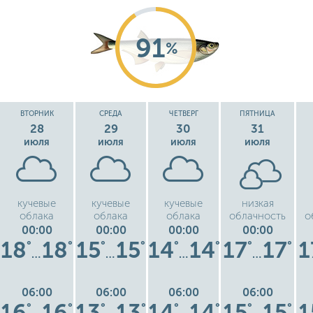
91
%
ВТОРНИК
СРЕДА
ЧЕТВЕРГ
ПЯТНИЦА
28
29
30
31
июля
июля
июля
июля
кучевые
кучевые
кучевые
низкая
облака
облака
облака
облачность
о
00:00
00:00
00:00
00:00
18
18
15
15
14
14
17
17
1
°
°
°
°
°
°
°
°
…
…
…
…
06:00
06:00
06:00
06:00
16
16
13
13
14
14
15
15
1
°
°
°
°
°
°
°
°