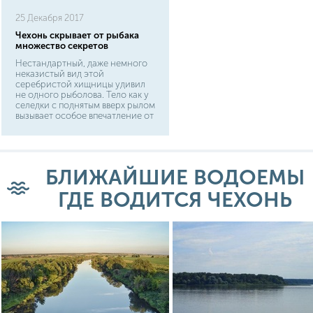
25 Декабря 2017
Чехонь скрывает от рыбака
множество секретов
Нестандартный, даже немного
неказистый вид этой
серебристой хищницы удивил
не одного рыболова. Тело как у
селедки с поднятым вверх рылом
вызывает особое впечатление от
чехони. Относится она к
карповым и обитает в основном
в южных регионах России. Для
нее нет особой разницы жить в
соленой или пресной воде.
БЛИЖАЙШИЕ ВОДОЕМЫ
Также ее можно встретить и на
севере: финский залив,
ГДЕ ВОДИТСЯ ЧЕХОНЬ
Ладожское озеро, Нева. Зимой
рыболовы могут вдоволь
наловить чехонь на озере
Ильмень.