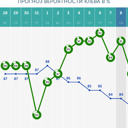
ПРОГНОЗ ВЕРОЯТНОСТИ КЛЕВА В %
28
29
30
31
1
2
3
4
5
6
7
8
ВТ
СР
ЧТ
ПТ
СБ
ВС
ПН
ВТ
СР
ЧТ
ПТ
СБ
92
91
91
91
90
89
88
88
88
88
87
87
86
86
87
87
87
87
86
85
85
84
84
82