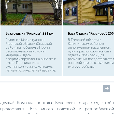
База отдыха "Кирицы", 221 км
База Отдыха "Рязаново", 256
Рядом с д.Малые гулынки
В Тверской области в
Рязанской области (Спасский
Калининском районе в
район) на побережье Прони
одноименном населенном
расположился пансионат
пункте расположилась база
«Кирицы». Здесь
отдыха «Рязаново». Для
специализируются на рыбалке и
размещения предоставляется
охоте. Проживание в
гостевой дом со всеми видам
охотничьем домике, коттедже,
благоустройства.
летнем домике, летней веранде,
гостиничных номерах. Сервис
предлагает отдых в бане, на
спортплощадках.
Друзья! Команда портала Велесовик старается, чтобы
предоставить Вам много полезной и разнообразной