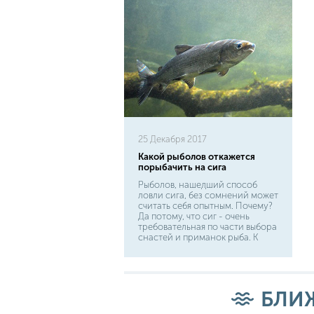
25 Декабря 2017
Какой рыболов откажется
порыбачить на сига
Рыболов, нашедший способ
ловли сига, без сомнений может
считать себя опытным. Почему?
Да потому, что сиг - очень
требовательная по части выбора
снастей и приманок рыба. К
тому же угадать время его
активности крайне сложно. Эта
рыба приспосабливается к
водоему и формирует
собственный местный подвид со
БЛИ
свойственными только ему
повадками. Но учитывая