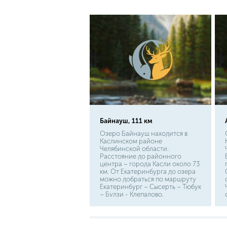
принадлежность сига к
лососевому семейству, можно
уверенно сказать о его
ценности, как для
промыслового, так и
любительского лова.
Байнауш, 111 км
Озеро Байнауш находится в
Каслинском районе
Челябинской области.
Расстояние до районного
центра – города Касли около 73
км. От Екатеринбурга до озера
можно добраться по маршруту
Екатеринбург – Сысерть – Тюбук
– Булзи - Клепалово.
Протяженность пути около 140
км. Примерно такое же
расстояние придется
преодолеть от Челябинска по