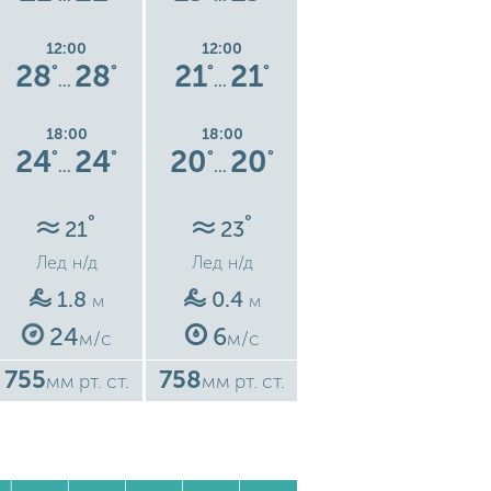
12:00
12:00
12:00
28
28
21
21
19
19
°
°
°
°
°
°
…
…
…
18:00
18:00
18:00
24
24
20
20
18
18
°
°
°
°
°
°
…
…
…
°
°
°
21
23
23
Лед
н/д
Лед
н/д
Лед
н/д
1.8
0.4
0.5
м
м
м
24
6
6
м/с
м/с
м/с
755
758
756
7
мм рт. ст.
мм рт. ст.
мм рт. ст.