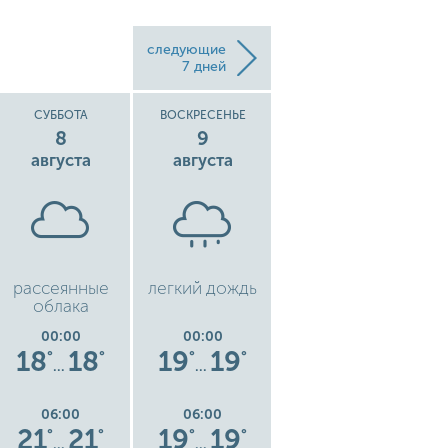
следующие
7 дней
СУББОТА
ВОСКРЕСЕНЬЕ
ПОНЕДЕЛЬНИК
8
9
10
августа
августа
августа
рассеянные
легкий дождь
легкий ливень
л
облака
00:00
00:00
00:00
18
18
19
19
19
19
°
°
°
°
°
°
…
…
…
06:00
06:00
06:00
21
21
19
19
19
19
°
°
°
°
°
°
…
…
…