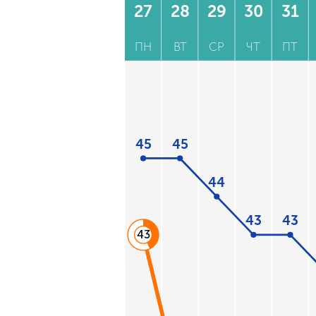
27
28
29
30
31
ПН
ВТ
СР
ЧТ
ПТ
45
45
44
43
43
43