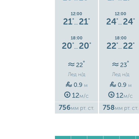
12:00
12:00
12:00
6
18
18
21
21
24
24
°
°
°
°
°
°
°
…
…
…
18:00
18:00
18:00
18
18
20
20
22
22
°
°
°
°
°
°
°
…
…
…
°
°
°
24
22
23
Лед
н/д
Лед
н/д
Лед
н/д
0.9
0.9
0.9
м
м
м
12
12
12
с
м/с
м/с
м/с
752
756
758
ст.
мм рт. ст.
мм рт. ст.
мм рт. ст.