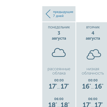
предыдущие
7 дней
ВОСКРЕСЕНЬЕ
ПОНЕДЕЛЬНИК
ВТОРНИК
2
3
4
августа
августа
августа
дь
легкий ливень
рассеянные
низкая
облака
облачность
00:00
00:00
00:00
6
15
15
17
17
16
16
°
°
°
°
°
°
°
…
…
…
06:00
06:00
06:00
6
15
15
18
18
17
17
°
°
°
°
°
°
°
…
…
…