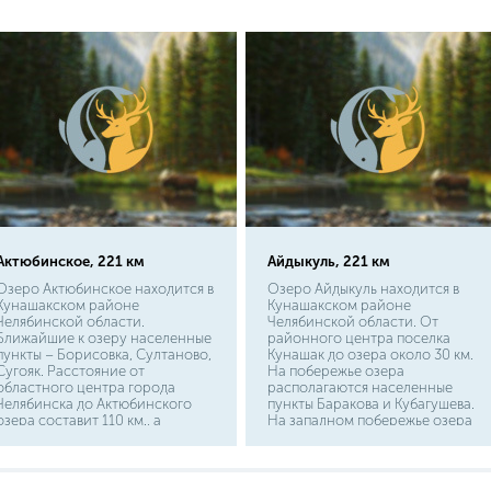
Актюбинское, 221 км
Айдыкуль, 221 км
Озеро Актюбинское находится в
Озеро Айдыкуль находится в
Кунашакском районе
Кунашакском районе
Челябинской области.
Челябинской области. От
Ближайшие к озеру населенные
районного центра поселка
пункты – Борисовка, Султаново,
Кунашак до озера около 30 км.
Сугояк. Расстояние от
На побережье озера
областного центра города
располагаются населенные
Челябинска до Актюбинского
пункты Баракова и Кубагушева.
озера составит 110 км., а
На западном побережье озера
жителям Екатеринбурга
находится туристическая база.
придется преодолеть 180 км. В
Расстояние от областного
окружении озера есть
центра города Челябинска
несколько охотничье-
составляет 120 км., а жители