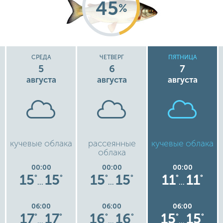
45
%
СРЕДА
ЧЕТВЕРГ
ПЯТНИЦА
5
6
7
августа
августа
августа
кучевые облака
рассеянные
кучевые облака
облака
00:00
00:00
00:00
15
15
15
15
11
11
°
°
°
°
°
°
…
…
…
06:00
06:00
06:00
17
17
16
16
15
15
°
°
°
°
°
°
…
…
…