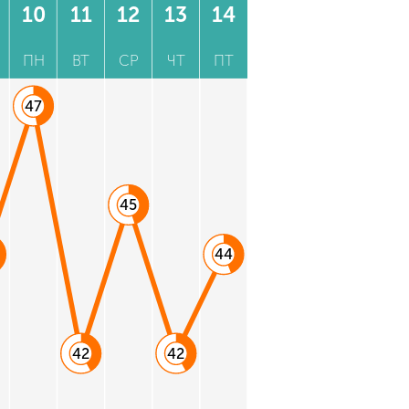
10
11
12
13
14
ПН
ВТ
СР
ЧТ
ПТ
47
45
44
42
42