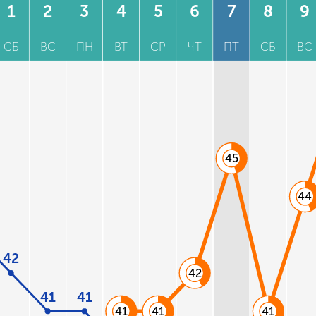
1
2
3
4
5
6
7
8
9
СБ
ВС
ПН
ВТ
СР
ЧТ
ПТ
СБ
ВС
45
44
42
42
41
41
41
41
41