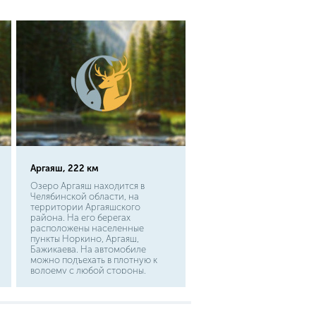
Аргаяш, 222 км
Озеро Аргаяш находится в
Челябинской области, на
территории Аргаяшского
района. На его берегах
расположены населенные
пункты Норкино, Аргаяш,
Бажикаева. На автомобиле
можно подъехать в плотную к
водоему с любой стороны,
кроме восточной. Расстояние
от областного центра – города
Челябинска до озера около 60
км. Расстояние от центра