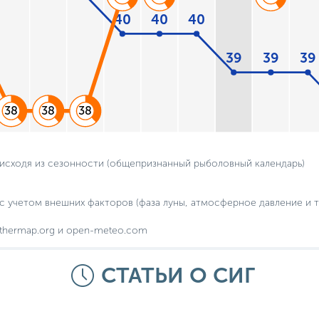
40
40
40
39
39
39
38
38
38
 исходя из сезонности (общепризнанный рыболовный календарь)
с учетом внешних факторов (фаза луны, атмосферное давление и т.
thermap.org и open-meteo.com
СТАТЬИ О СИГ