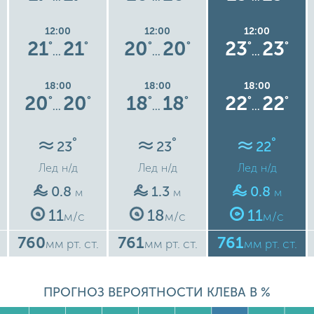
12:00
12:00
12:00
21
21
20
20
23
23
°
°
°
°
°
°
…
…
…
18:00
18:00
18:00
20
20
18
18
22
22
°
°
°
°
°
°
…
…
…
°
°
°
23
23
22
Лед
н/д
Лед
н/д
Лед
н/д
0.8
1.3
0.8
м
м
м
11
18
11
м/с
м/с
м/с
760
761
761
мм рт. ст.
мм рт. ст.
мм рт. ст.
ПРОГНОЗ ВЕРОЯТНОСТИ КЛЕВА В %