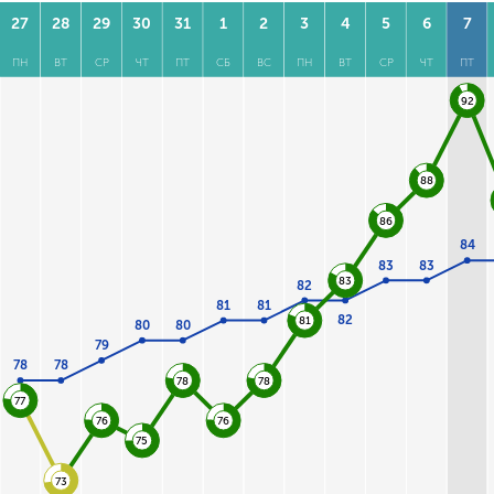
27
28
29
30
31
1
2
3
4
5
6
7
ПН
ВТ
СР
ЧТ
ПТ
СБ
ВС
ПН
ВТ
СР
ЧТ
ПТ
92
88
86
84
83
83
83
82
81
81
82
81
80
80
79
78
78
78
78
77
76
76
75
73