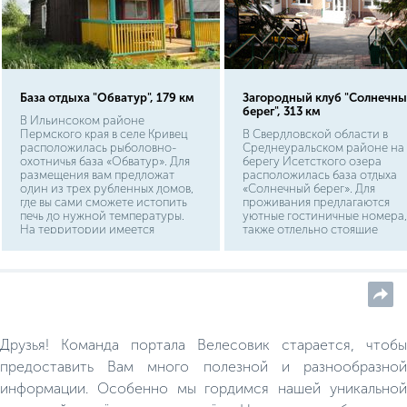
База отдыха "Обватур", 179 км
Загородный клуб "Солнечн
берег", 313 км
В Ильинсоком районе
Пермского края в селе Кривец
В Свердловской области в
расположилась рыболовно-
Среднеуральском районе на
охотничья база «Обватур». Для
берегу Исетсткого озера
размещения вам предложат
расположилась база отдыха
один из трех рубленных домов,
«Солнечный берег». Для
где вы сами сможете истопить
проживания предлагаются
печь до нужной температуры.
уютные гостиничные номера,
На территории имеется
также отдельно стоящие
охраняемая автостоянка,
коттеджи со всеми видами
футбольная и волейбольная
благоустройства.
площадки.
Друзья! Команда портала Велесовик старается, чтобы
предоставить Вам много полезной и разнообразной
информации. Особенно мы гордимся нашей уникальной