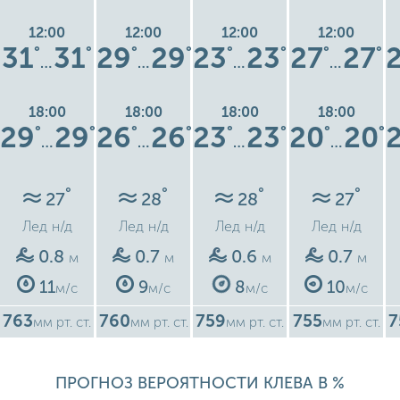
12:00
12:00
12:00
12:00
31
31
29
29
23
23
27
27
°
°
°
°
°
°
°
°
…
…
…
…
18:00
18:00
18:00
18:00
29
29
26
26
23
23
20
20
°
°
°
°
°
°
°
°
…
…
…
…
°
°
°
°
27
28
28
27
Лед
н/д
Лед
н/д
Лед
н/д
Лед
н/д
0.8
0.7
0.6
0.7
м
м
м
м
11
9
8
10
м/с
м/с
м/с
м/с
763
760
759
755
7
мм рт. ст.
мм рт. ст.
мм рт. ст.
мм рт. ст.
ПРОГНОЗ ВЕРОЯТНОСТИ КЛЕВА В %