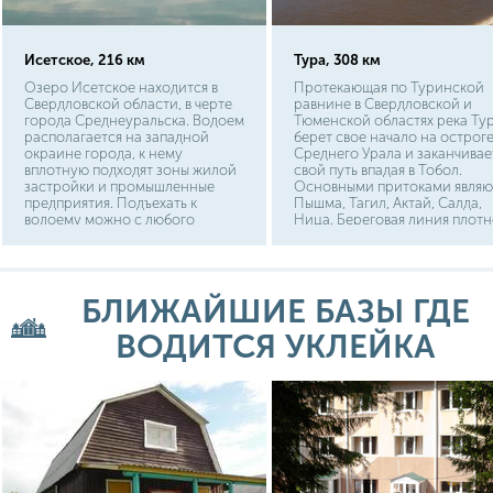
Исетское, 216 км
Тура, 308 км
Озеро Исетское находится в
Протекающая по Туринской
Свердловской области, в черте
равнине в Свердловской и
города Среднеуральска. Водоем
Тюменской областях река Ту
располагается на западной
берет свое начало на острог
окраине города, к нему
Среднего Урала и заканчивае
вплотную подходят зоны жилой
свой путь впадая в Тобол.
застройки и промышленные
Основными притоками являю
предприятия. Подъехать к
Пышма, Тагил, Актай, Салда,
водоему можно с любого
Ница. Береговая линия плотн
берега. Расстояние от центра
застроена населенными
столицы области г.
пунктами.
Екатеринбурга до озера
Исетского составляет 35 км.,
БЛИЖАЙШИЕ БАЗЫ ГДЕ
путь до Нижнего Тагила
составит 240 км.
ВОДИТСЯ УКЛЕЙКА