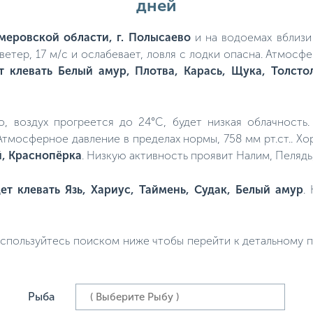
дней
меровской области, г. Полысаево
и на водоемах вблизи 
 ветер, 17 м/с и ослабевает, ловля с лодки опасна. Атмос
т клевать Белый амур, Плотва, Карась, Щука, Толсто
ло, воздух прогреется до 24°C, будет низкая облачность
 Атмосферное давление в пределах нормы, 758 мм рт.ст.. 
, Краснопёрка
. Низкую активность проявит Налим, Пелядь
ет клевать Язь, Хариус, Таймень, Судак, Белый амур
.
спользуйтесь поиском ниже чтобы перейти к детальному пр
Рыба