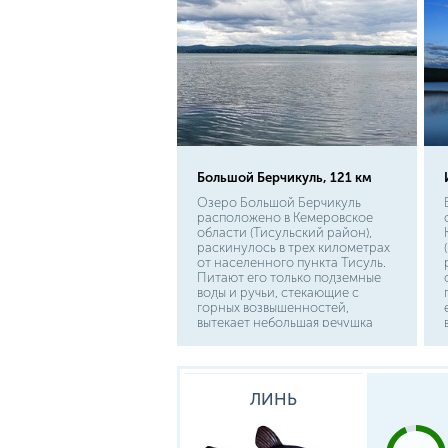
Большой Берчикуль, 121 км
Озеро Большой Берчикуль
расположено в Кемеровское
области (Тисульский район),
раскинулось в трех километрах
от населенного пункта Тисуль.
Питают его только подземные
воды и ручьи, стекающие с
горных возвышенностей,
вытекает небольшая речушка
Дудет. Добраться до мест лова
можно и на общественном
транспорте и на личном
автомобиле.
ЛИНЬ