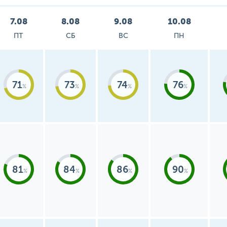
7.08
8.08
9.08
10.08
ПТ
СБ
ВС
ПН
71
73
74
76
81
84
86
90