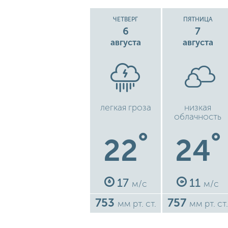
ЧЕТВЕРГ
ПЯТНИЦА
6
7
августа
августа
легкая гроза
низкая
облачность
°
°
22
24
17
11
м/с
м/с
753
757
мм рт. ст.
мм рт. ст.