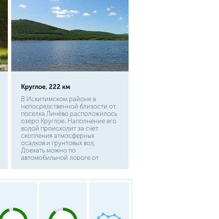
Круглое, 222 км
В Искитимском районе в
непосредственной близости от
поселка Линёво расположилось
озеро Круглое. Наполнение его
водой происходит за счет
скопления атмосферных
осадков и грунтовых вод.
Доехать можно по
автомобильной дороге от
Новосибирска у Линево
повернуть направо, проехать
плотину и двигаться в сторону
ветряных электрогенераторов.
Въезд к местам лова платный,
улов не ограничен, строений на
береговой зоне нет.