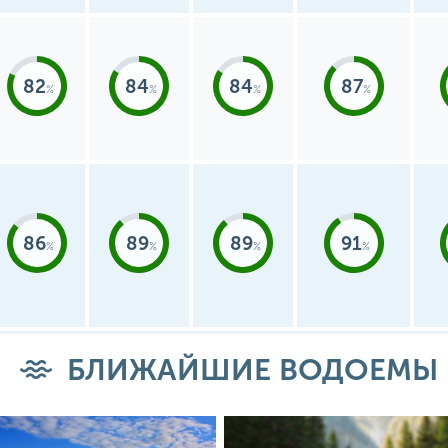
82
84
84
87
86
89
89
91
БЛИЖАЙШИЕ ВОДОЕМЫ