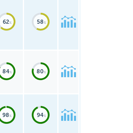
62
58
84
80
98
94