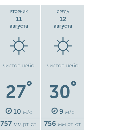
ВТОРНИК
СРЕДА
11
12
августа
августа
чистое небо
чистое небо
°
°
27
30
10
9
м/с
м/с
757
756
мм рт. ст.
мм рт. ст.