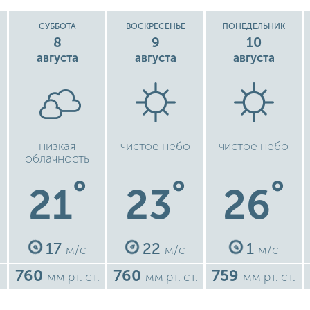
СУББОТА
ВОСКРЕСЕНЬЕ
ПОНЕДЕЛЬНИК
8
9
10
августа
августа
августа
низкая
чистое небо
чистое небо
облачность
°
°
°
21
23
26
17
22
1
м/с
м/с
м/с
760
760
759
мм рт. ст.
мм рт. ст.
мм рт. ст.