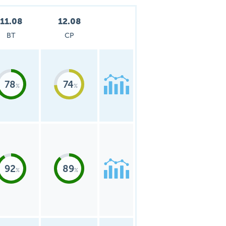
11.08
12.08
ВТ
СР
78
74
92
89