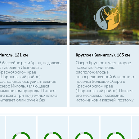
Инголь, 121 км
Круглое (Келинголь), 183 км
В бассейне реки Урюп, недалеко
Озеро Круглое имеет второе
от деревни Ивановка в
название Келинголь,
Красноярском крае
расположилось в
(Шарыповский район)
непосредственной близости от
расположилось удивительное
поселка Большое Озеро в
озеро Инголь, являющееся
Красноярском крае
памятником природы. Питают
(Шарыповский район). Питает
его всего три подземных ключа,
его несколько подземных
вытекает один ручей без
источников и ключей, поэтому
названия. Добраться сюда
вода здесь слишком холодная
можно на железнодорожном
для купания. Вытекает в виде
транспорте до станции Инголь,
водопада протока, впадающая в
или на личном автотранспорте.
Малое Озеро. Доехать можно
В деревне, расположившейся на
на машинах высокой
берегу, всегда модно снять
проходимости по трассам М-53
домики, либо разбить
и М-54, держа курс на
палаточный городок прямо у
населенный пункт Парное. В 1