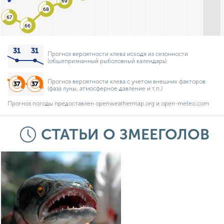
69
68
67
66
Прогноз вероятности клева исходя из сезонности
(общепризнанный рыболовный календарь)
Прогноз вероятности клева с учетом внешних факторов
(фаза луны, атмосферное давление и т.п.)
Прогноз погоды предоставлен openweathermap.org и open-meteo.com
СТАТЬИ О ЗМЕЕГОЛОВ