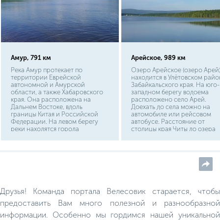
Амур, 791 км
Арейское, 989 км
Река Амур протекает по
Озеро Арейское (озеро Арей
территории Еврейской
находится в Улётовском райо
автономной и Амурской
Забайкальского края. На юго-
области, а также Хабаровского
западном берегу водоема
края. Она расположена на
расположено село Арей.
Дальнем Востоке, вдоль
Доехать до села можно на
границы Китая и Российской
автомобиле или рейсовом
Федерации. На левом берегу
автобусе. Расстояние от
реки находятся города
столицы края Читы до озера
Благовещенск, Комсомольск-
Арей составляет 230 км. Чтоб
на-Амуре, Николаевск-на-
добраться сюда, необходимо
Амуре, на правом – Хэйкэ
выехать из Читы в юго-запад
(Китай), Хабаровск, Амурск. Река
направлении и двигаться по
впадает в Амурский лиман,
трассе Р-258. Подъехать к оз
который выходит в Охотское
можно с северо-восточной и
море.
юго-западной стороны. Озе
Арей является памятником
Друзья! Команда портала Велесовик старается, чтобы
природы.
предоставить Вам много полезной и разнообразной
информации. Особенно мы гордимся нашей уникальной