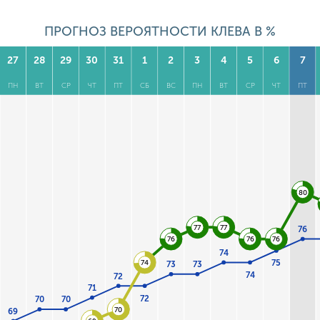
ПРОГНОЗ ВЕРОЯТНОСТИ КЛЕВА В %
27
28
29
30
31
1
2
3
4
5
6
7
ПН
ВТ
СР
ЧТ
ПТ
СБ
ВС
ПН
ВТ
СР
ЧТ
ПТ
80
77
77
76
76
76
76
74
75
74
73
73
74
72
71
72
70
70
70
69