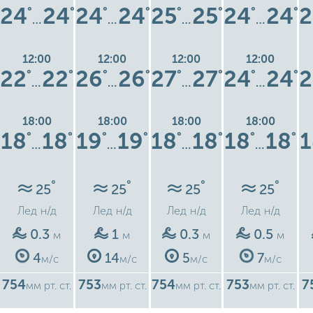
24
24
24
24
25
25
24
24
2
°
°
°
°
°
°
°
°
…
…
…
…
12:00
12:00
12:00
12:00
22
22
26
26
27
27
24
24
2
°
°
°
°
°
°
°
°
…
…
…
…
18:00
18:00
18:00
18:00
18
18
19
19
18
18
18
18
1
°
°
°
°
°
°
°
°
…
…
…
…
°
°
°
°
25
25
25
25
Лед
н/д
Лед
н/д
Лед
н/д
Лед
н/д
0.3
1
0.3
0.5
м
м
м
м
4
14
5
7
м/с
м/с
м/с
м/с
754
753
754
753
7
мм рт. ст.
мм рт. ст.
мм рт. ст.
мм рт. ст.